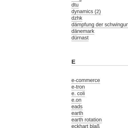
dtu
dynamics (2)
dzhk
dämpfung der schwingu
dänemark
dürnast
E
e-commerce
e-tron
e. coli
e.on
eads
earth
earth rotation
eckhart blaß