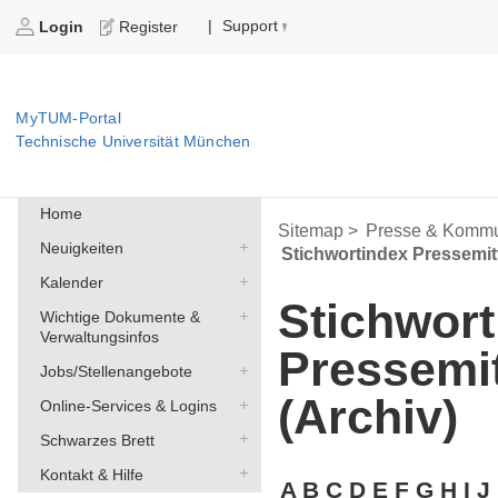
Support
|
Login
Register
MyTUM-Portal
Technische Universität München
Home
Sitemap >
Presse & Kommu
Neuigkeiten
Stichwortindex Pressemit
Kalender
Stichwort
Wichtige Dokumente &
Verwaltungsinfos
Pressemi
Jobs/Stellenangebote
(Archiv)
Online-Services & Logins
Schwarzes Brett
Kontakt & Hilfe
A
B
C
D
E
F
G
H
I
J