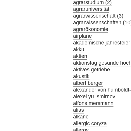
agrarstudium (2)
agraruniversität
agrarwissenschaft (3)
agrarwissenschaften (10
agrarökonomie
airplane
akademische jahresfeier
akku
aktien
aktionstag gesunde hoc
aktives getriebe
akustik
albert berger
alexander von humboldt-s
alexei yu. smirnov
alfons mersmann
alias
alkane
allergic coryza
allergy