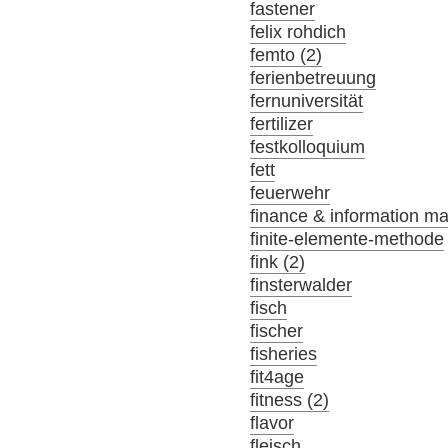
fastener
felix rohdich
femto (2)
ferienbetreuung
fernuniversität
fertilizer
festkolloquium
fett
feuerwehr
finance & information m
finite-elemente-methode
fink (2)
finsterwalder
fisch
fischer
fisheries
fit4age
fitness (2)
flavor
fleisch