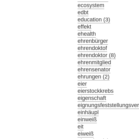
ecosystem
edbt
education (3)
effekt
ehealth
ehrenbürger
ehrendoktof
ehrendoktor (8)
ehrenmitglied
ehrensenator
ehrungen (2)
eier
eierstockkrebs
eigenschaft
eignungsfeststellungsve
einhäupl
einweiß
eit
eiweiß