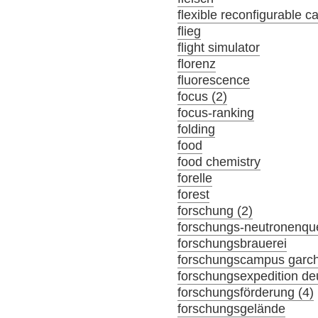
flexible reconfigurable c
flieg
flight simulator
florenz
fluorescence
focus (2)
focus-ranking
folding
food
food chemistry
forelle
forest
forschung (2)
forschungs-neutronenque
forschungsbrauerei
forschungscampus garc
forschungsexpedition de
forschungsförderung (4)
forschungsgelände