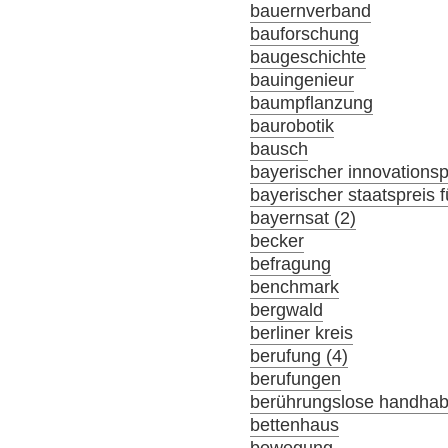
bauernverband
bauforschung
baugeschichte
bauingenieur
baumpflanzung
baurobotik
bausch
bayerischer innovationsp
bayerischer staatspreis f
bayernsat (2)
becker
befragung
benchmark
bergwald
berliner kreis
berufung (4)
berufungen
berührungslose handha
bettenhaus
bewegung