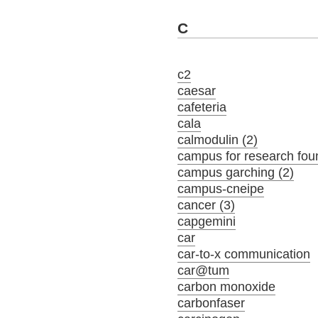
C
c2
caesar
cafeteria
cala
calmodulin (2)
campus for research fou
campus garching (2)
campus-cneipe
cancer (3)
capgemini
car
car-to-x communication
car@tum
carbon monoxide
carbonfaser