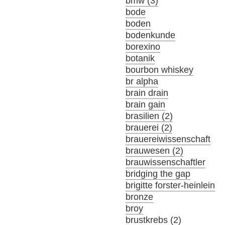
bmw (3)
bode
boden
bodenkunde
borexino
botanik
bourbon whiskey
br alpha
brain drain
brain gain
brasilien (2)
brauerei (2)
brauereiwissenschaft
brauwesen (2)
brauwissenschaftler
bridging the gap
brigitte forster-heinlein
bronze
broy
brustkrebs (2)