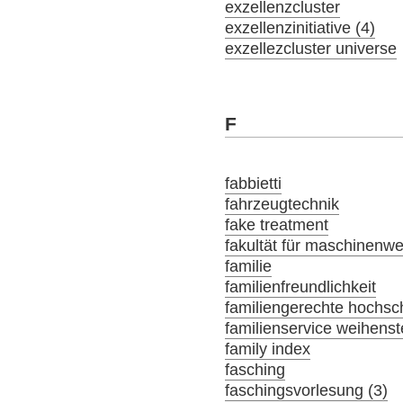
exzellenzcluster
exzellenzinitiative (4)
exzellezcluster universe
F
fabbietti
fahrzeugtechnik
fake treatment
fakultät für maschinenw
familie
familienfreundlichkeit
familiengerechte hochsch
familienservice weihens
family index
fasching
faschingsvorlesung (3)