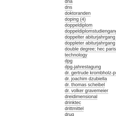
dna
dns
doktoranden
doping (4)
doppeldiplom
doppeldiplomstudiengan
doppelter abiturjahrgang
doppleter abiturjahrgang
double degree; hec par
technology
dpg
dpg-jahrestagung
dr. gertrude krombholz-p
dr. joachim dzubiella
dr. thomas scheibel
dr. volker gravemeier
dreidimensional
drinktec
drittmittel
drug