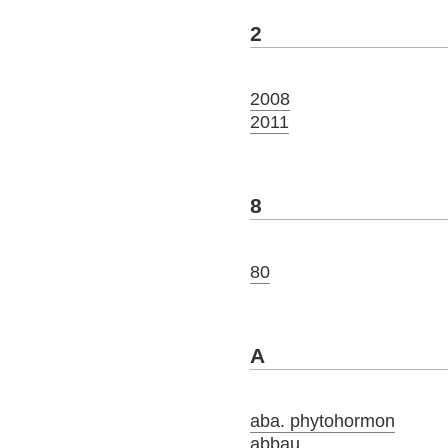
2
2008
2011
8
80
A
aba. phytohormon
abbau