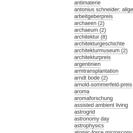
antimaterie
antonius schneider; allg
arbeitgeberpreis
archaeen (2)
archaeum (2)
architektur (8)
architekturgeschichte
architekturmuseum (2)
architekturpreis
argentinien
armtransplantation
arndt bode (2)
arnold-sommerfeld-preis
aroma
aromaforschung
assisted ambient living
astrogrid
astronomy day
astrophysics
atomic-force microscopy