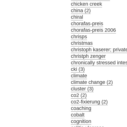
chicken creek
china (2)
chiral
chorafas-preis
chorafas-preis 2006
chrisps
christmas
christoph kaserer; privat
christph zenger
chronically stressed inte
cki (3)
climate
climate change (2)
cluster (3)
co2 (2)
co2-fixierung (2)
coaching
cobalt
cognition