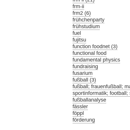
frm-ii
frm2 (6)
frühchenparty
frühstudium
fuel
fujitsu
function foodnet (3)
functional food
fundamental physics
fundraising
fusarium
fußball (3)
fußball; frauenfußball; m
sportinformatik; football;
fußballanalyse
fässler
föppl
förderung