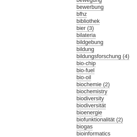
bewerbung
bfhz
bibliothek
bier (3)
bilateria
bildgebung
bildung
bildungsforschung (4)
bio-chip
bio-fuel
bio-oil
biochemie (2)
biochemistry
biodiversity
biodiversität
bioenergie
biofunktionalität (2)
biogas
bioinformatics