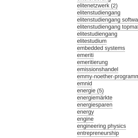
elitenetzwerk (2)
elitenstudiengang
elitenstudiengang softw
elitenstudiengang topma
elitestudiengang
elitestudium
embedded systems
emeriti
emeritierung
emissionshandel
emmy-noether-program
emnid
energie (5)
energiemärkte
energiesparen
energy
engine
engineering physics
entrepreneurship