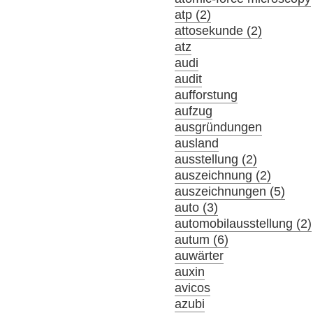
atp (2)
attosekunde (2)
atz
audi
audit
aufforstung
aufzug
ausgründungen
ausland
ausstellung (2)
auszeichnung (2)
auszeichnungen (5)
auto (3)
automobilausstellung (2)
autum (6)
auwärter
auxin
avicos
azubi