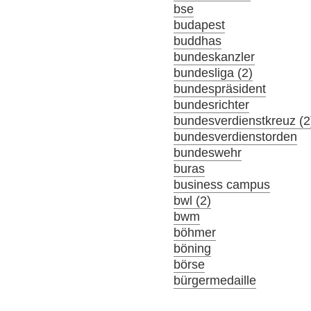
bse
budapest
buddhas
bundeskanzler
bundesliga (2)
bundespräsident
bundesrichter
bundesverdienstkreuz (2
bundesverdienstorden
bundeswehr
buras
business campus
bwl (2)
bwm
böhmer
böning
börse
bürgermedaille