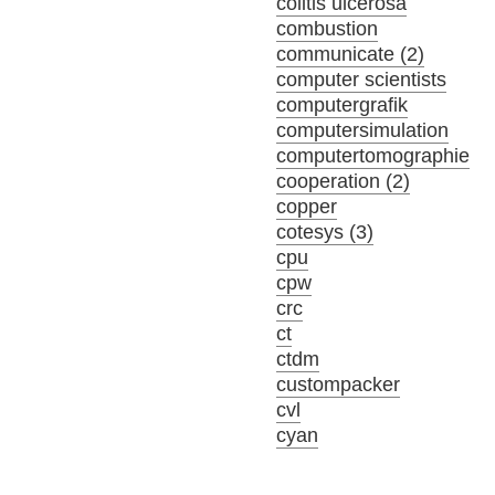
colitis ulcerosa
combustion
communicate (2)
computer scientists
computergrafik
computersimulation
computertomographie
cooperation (2)
copper
cotesys (3)
cpu
cpw
crc
ct
ctdm
custompacker
cvl
cyan