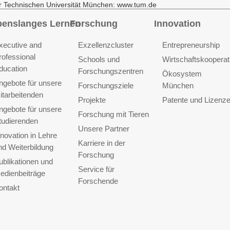
r Technischen Universität München: www.tum.de
benslanges Lernen
Forschung
Innovation
xecutive and
Exzellenzcluster
Entrepreneurship
rofessional
Schools und
Wirtschaftskooperat
ducation
Forschungszentren
Ökosystem
ngebote für unsere
Forschungsziele
München
itarbeitenden
Projekte
Patente und Lizenz
ngebote für unsere
Forschung mit Tieren
tudierenden
Unsere Partner
nnovation in Lehre
Karriere in der
nd Weiterbildung
Forschung
ublikationen und
Service für
edienbeiträge
Forschende
ontakt