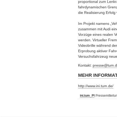
proportional zum Lenk
fahrdynamischen Grenze
die Realisierung Erfolg
Im Projekt namens „Vehi
zusammen mit Audi eine
Vorzüge eines realen V
werden. Virtueller Fre
Videobrille während der
Erprobung aktiver Fahr
Versuchsfahrzeug neue
Kontakt:
presse@tum.d
MEHR INFORMA
http://www.ini.tum.de/
ini.tum_PI
Pressemitteilu