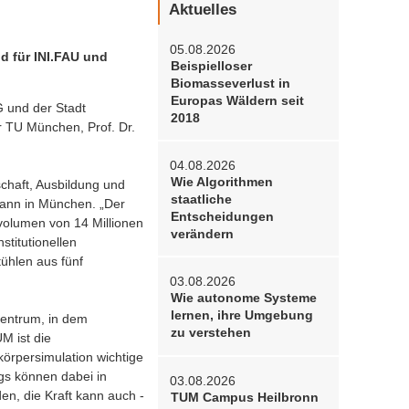
Aktuelles
05.08.2026
d für INI.FAU und
Beispielloser
Biomasseverlust in
Europas Wäldern seit
G und der Stadt
2018
r TU München, Prof. Dr.
04.08.2026
Wie Algorithmen
chaft, Ausbildung und
staatliche
mann in München. „Der
Entscheidungen
volumen von 14 Millionen
verändern
stitutionellen
ühlen aus fünf
03.08.2026
Wie autonome Systeme
lernen, ihre Umgebung
zentrum, in dem
zu verstehen
M ist die
örpersimulation wichtige
gs können dabei in
03.08.2026
en, die Kraft kann auch -
TUM Campus Heilbronn