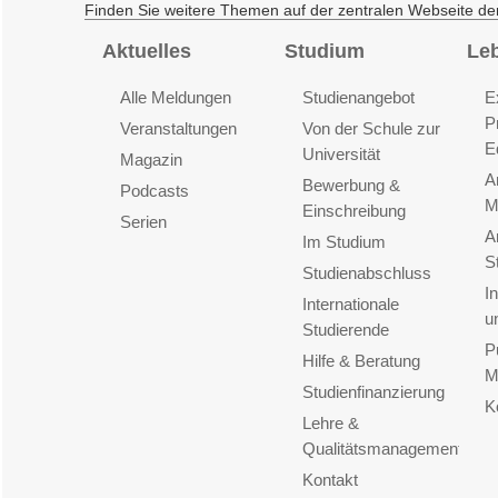
Finden Sie weitere Themen auf der zentralen Webseite de
Aktuelles
Studium
Le
Alle Meldungen
Studienangebot
E
P
Veranstaltungen
Von der Schule zur
E
Universität
Magazin
A
Bewerbung &
Podcasts
M
Einschreibung
Serien
A
Im Studium
S
Studienabschluss
I
Internationale
u
Studierende
P
Hilfe & Beratung
M
Studienfinanzierung
K
Lehre &
Qualitätsmanagement
Kontakt