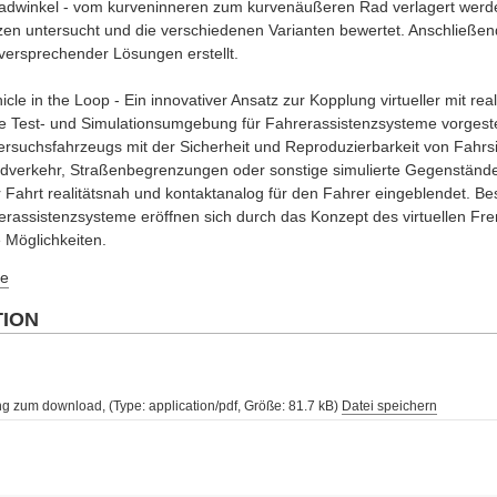
radwinkel - vom kurveninneren zum kurvenäußeren Rad verlagert werd
n untersucht und die verschiedenen Varianten bewertet. Anschließen
 versprechender Lösungen erstellt.
cle in the Loop - Ein innovativer Ansatz zur Kopplung virtueller mit rea
 Test- und Simulationsumgebung für Fahrerassistenzsysteme vorgestell
ersuchsfahrzeugs mit der Sicherheit und Reproduzierbarkeit von Fahrs
mdverkehr, Straßenbegrenzungen oder sonstige simulierte Gegenständ
 Fahrt realitätsnah und kontaktanalog für den Fahrer eingeblendet. Be
erassistenzsysteme eröffnen sich durch das Konzept des virtuellen Fr
 Möglichkeiten.
e
TION
ng zum download, (Type: application/pdf, Größe: 81.7 kB)
Datei speichern