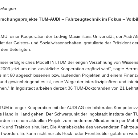
eilungen
Forschungsprojekte TUM-AUDI – Fahrzeugtechnik im Fokus – Vorbil
MU, einer Kooperation der Ludwig Maximilians-Universität, der Audi A
et der Geistes- und Sozialwissenschaften, gratulierte der Präsident de
den Beteiligten.
unser erfolgreiches Modell INI.TUM der engen Verzahnung von Wissens
 2003 jetzt um eine zusätzliche Kooperation ergänzt wird“, sagte Herr
ive mit 60 abgeschlossenen bzw. laufenden Projekten und einem Finanz
 und gewinnbringend es ist, neue Wege der interdisziplinären und interin
n.“ In Ingolstadt arbeiten derzeit 36 TUM-Doktoranden von 21 Lehrst
e TUM in enger Kooperation mit der AUDI AG ein bilaterales Kompetenz
s Hand in Hand gehen. Der Schwerpunkt der Ingolstadt Institute der TU
rden in einem aktuellen Projekt zum modernen Allradantrieb per Mehrk
k und Traktion simuliert. Die Antriebskräfte des verwendeten Fahrzeu
rt werden. Es kann nicht nur als Heck- oder Fronttriebler gefahren werd