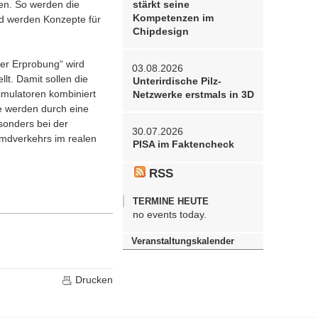
en. So werden die
stärkt seine
Kompetenzen im
d werden Konzepte für
Chipdesign
ler Erprobung“ wird
03.08.2026
t. Damit sollen die
Unterirdische Pilz-
imulatoren kombiniert
Netzwerke erstmals in 3D
e werden durch eine
sonders bei der
30.07.2026
emdverkehrs im realen
PISA im Faktencheck
RSS
TERMINE HEUTE
no events today.
Veranstaltungskalender
Drucken