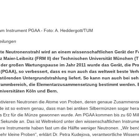
 am Instrument PGAA - Foto: A. Heddergott/TUM
eilungen
ste Neutronenstrahl wird an einem wissenschaftlichen Gerät der 
z Maier-Leibnitz (FRM II) der Technischen Universität München (
n der großen Wartungspause im Jahr 2011 wurde das Gerät, die 
(PGAA), so verbessert, dass es nun auch das weltweit beste Verh
störenden Untergrundstrahlung liefert. So kann nun auch bei sehr
igrammbereich, die Elementarzusammensetzung bestimmt werden. B
niversitäten Köln und Bern.
tivieren Neutronen die Atome von Proben, deren genaue Zusammense
de ist so extrem genau, dass man bei antiken Silbermünzen sogar her
s Erz für die Münze gewonnen wurde. Am PGAA kommen bis zu 60 Mill
Sekunde an. Das ist Weltrekord unter den wissenschaftlichen Instrume
re Instrumente haben fast um die Hälfte weniger Neutronen. „Wir ben
sehr kleine Proben“, erklärt Dr. Petra Kudejova, verantwortliche Wisse