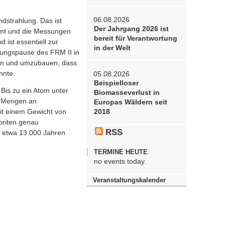
06.08.2026
dstrahlung. Das ist
Der Jahrgang 2026 ist
ommt und die Messungen
bereit für Verantwortung
 ist essentiell zur
in der Welt
tungspause des FRM II in
en und umzubauen, dass
nnte.
05.08.2026
Beispielloser
Bis zu ein Atom unter
Biomasseverlust in
e Mengen an
Europas Wäldern seit
mit einem Gewicht von
2018
oriten genau
RSS
r etwa 13.000 Jahren
TERMINE HEUTE
no events today.
Veranstaltungskalender