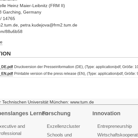
le Heinz Maier-Leibnitz (FRM II)
48 Garching, Germany
 / 14765
m2.tum.de, petra.kudejova@frm2.tum.de
.com/88u6b58
e
TION
DE.pdf
Druckversion der Presseinformation (DE), (Type: application/pdf, Größe: 1
EN.pdf
Printable version of the press release (EN), (Type: application/pdf, Größe:
r Technischen Universität München: www.tum.de
benslanges Lernen
Forschung
Innovation
xecutive and
Exzellenzcluster
Entrepreneurship
rofessional
Schools und
Wirtschaftskooperat