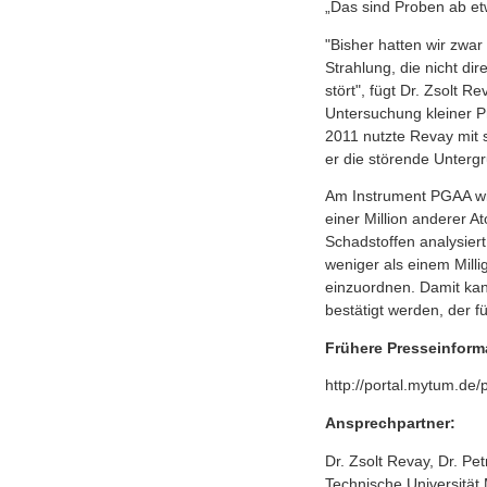
„Das sind Proben ab et
"Bisher hatten wir zwar
Strahlung, die nicht d
stört", fügt Dr. Zsolt R
Untersuchung kleiner P
2011 nutzte Revay mit
er die störende Unterg
Am Instrument PGAA wir
einer Million anderer 
Schadstoffen analysiert
weniger als einem Mill
einzuordnen. Damit kan
bestätigt werden, der 
Frühere Presseinform
http://portal.mytum.de
Ansprechpartner:
Dr. Zsolt Revay, Dr. Pe
Technische Universitä