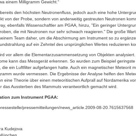
wa einem Milligramm Gewicht.“
 bereits den höchsten Neutronenfluss, jedoch auch eine hohe Untergrun
irekt von der Probe, sondern von anderweitig gestreuten Neutronen k
evay, ebenfalls Wissenschaftler am PGAA, hinzu, "Ein geringer Untergrund
roben, die mit Neutronen nur sehr schwach reagieren." Die große War
 seinem Team daher, um die Abschirmung am Instrument so zu ergänz
rundstrahlung auf ein Zehntel des ursprünglichen Wertes reduzieren ko
d vor allem die Elementarzusammensetzung von Objekten analysiert. 
Atome kann das Messgerät erkennen. So wurden zum Beispiel geringst
, die ein Luftfilter aufgefangen hatte. Auch ein magnetischer Meteorit 
igramm wurde vermessen. Die Ergebnisse der Analyse helfen den Mete
n eine Theorie über einen meteoritischen Aufprall auf Nordamerika vo
für das Aussterben des Mammuts verantwortlich gemacht wird.
ation zum Instrument PGAA:
/pressestelle/pressemitteilungen/news_article.2009-08-20.7615637568
tra Kudejova
t München