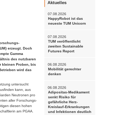
Aktuelles
07.08.2026
HappyRobot ist das
neueste TUM Unicorn
07.08.2026
TUM veröffentlicht
Forschungs-
zweiten Sustainable
TUM) erzeugt. Doch
Futures Report
Prompte Gamma
ältnis des nutzbaren
06.08.2026
 kleinen Proben, bis
Mobilität gerechter
etrieben wird das
denken
tzung untersucht
06.08.2026
ausfinden kann, aus
Adipositas-Medikament
iarden Neutronen pro
senkt Risiko für
nten aller Forschungs-
gefährliche Herz-
ötigen diesen hohen
Kreislauf-Erkrankungen
nschaftlerin am PGAA.
und Infektionen deutlich