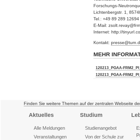
Forschungs-Neutronquel
Lichtenbergstr. 1, 857
Tel.: +49 89 289 12694
E-Mail: zsolt.revay@fr
Internet: http://tinyurl
Kontakt:
presse@tum.d
MEHR INFORMA
120213_PGAA-FRM2_PI_
120213_PGAA-FRM2_PI_
Finden Sie weitere Themen auf der zentralen Webseite de
Aktuelles
Studium
Le
Alle Meldungen
Studienangebot
E
P
Veranstaltungen
Von der Schule zur