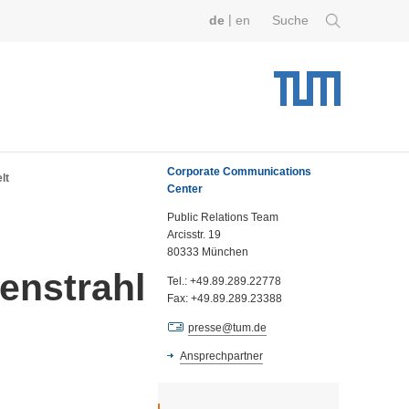
|
de
en
Suche
Corporate Communications
lt
Center
Public Relations Team
Arcisstr. 19
80333 München
enstrahl
Tel.: +49.89.289.22778
Fax: +49.89.289.23388
presse@tum.de
Ansprechpartner