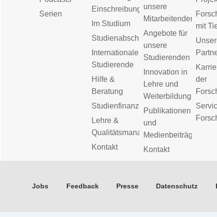
unsere
Einschreibung
Serien
Forsc
Mitarbeitenden
Im Studium
mit Ti
Angebote für
Studienabschluss
Unser
unsere
Internationale
Partn
Studierenden
Studierende
Karrie
Innovation in
Hilfe &
der
Lehre und
Beratung
Forsc
Weiterbildung
Studienfinanzierung
Servic
Publikationen
Forsc
Lehre &
und
Qualitätsmanagement
Medienbeiträge
Kontakt
Kontakt
Jobs
Feedback
Presse
Datenschutz