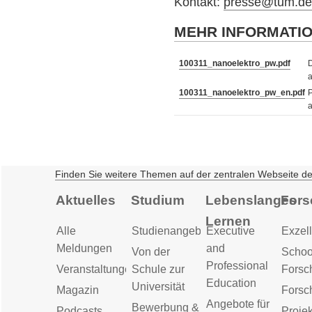
Kontakt:
presse@tum.d
MEHR INFORMATI
100311_nanoelektro_pw.pdf
D
a
100311_nanoelektro_pw_en.pdf
P
a
Finden Sie weitere Themen auf der zentralen Webseite d
Aktuelles
Studium
Lebenslanges
Fors
Lernen
Alle
Studienangebot
Executive
Exzell
Meldungen
and
Von der
Schoo
Professional
Veranstaltungen
Schule zur
Forsc
Education
Universität
Magazin
Forsc
Angebote für
Bewerbung &
Podcasts
Proje