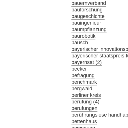
bauernverband
bauforschung
baugeschichte
bauingenieur
baumpflanzung
baurobotik
bausch
bayerischer innovationsp
bayerischer staatspreis f
bayernsat (2)
becker
befragung
benchmark
bergwald
berliner kreis
berufung (4)
berufungen
berührungslose handha
bettenhaus
bewegung