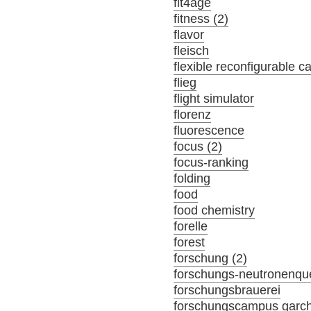
fit4age
fitness (2)
flavor
fleisch
flexible reconfigurable c
flieg
flight simulator
florenz
fluorescence
focus (2)
focus-ranking
folding
food
food chemistry
forelle
forest
forschung (2)
forschungs-neutronenque
forschungsbrauerei
forschungscampus garc