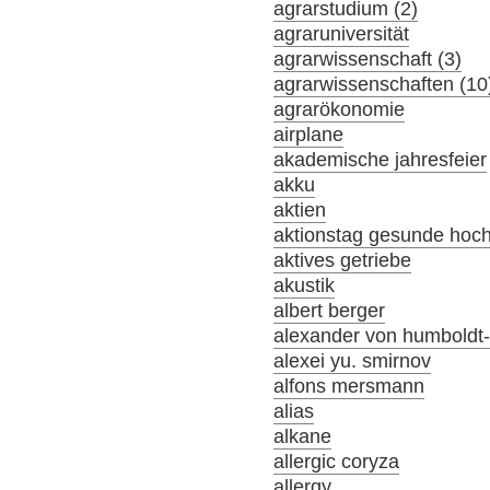
agrarstudium (2)
agraruniversität
agrarwissenschaft (3)
agrarwissenschaften (10
agrarökonomie
airplane
akademische jahresfeier
akku
aktien
aktionstag gesunde hoc
aktives getriebe
akustik
albert berger
alexander von humboldt-s
alexei yu. smirnov
alfons mersmann
alias
alkane
allergic coryza
allergy