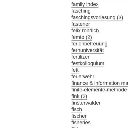
family index
fasching
faschingsvorlesung (3)
fastener
felix rohdich
femto (2)
ferienbetreuung
fernuniversität
fertilizer
festkolloquium
fett
feuerwehr
finance & information m
finite-elemente-methode
fink (2)
finsterwalder
fisch
fischer
fisheries