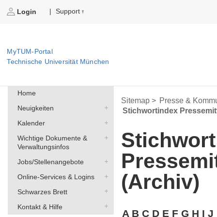
Support
|
Login
MyTUM-Portal
Technische Universität München
Home
Sitemap >
Presse & Kommu
Neuigkeiten
Stichwortindex Pressemit
Kalender
Stichwort
Wichtige Dokumente &
Verwaltungsinfos
Pressemi
Jobs/Stellenangebote
(Archiv)
Online-Services & Logins
Schwarzes Brett
Kontakt & Hilfe
A
B
C
D
E
F
G
H
I
J