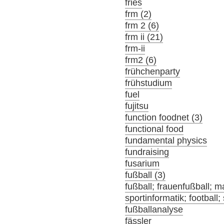
fries
frm (2)
frm 2 (6)
frm ii (21)
frm-ii
frm2 (6)
frühchenparty
frühstudium
fuel
fujitsu
function foodnet (3)
functional food
fundamental physics
fundraising
fusarium
fußball (3)
fußball; frauenfußball; m
sportinformatik; football;
fußballanalyse
fässler