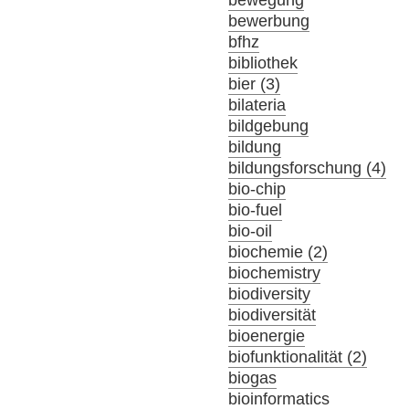
bewerbung
bfhz
bibliothek
bier (3)
bilateria
bildgebung
bildung
bildungsforschung (4)
bio-chip
bio-fuel
bio-oil
biochemie (2)
biochemistry
biodiversity
biodiversität
bioenergie
biofunktionalität (2)
biogas
bioinformatics