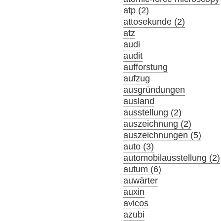
atp (2)
attosekunde (2)
atz
audi
audit
aufforstung
aufzug
ausgründungen
ausland
ausstellung (2)
auszeichnung (2)
auszeichnungen (5)
auto (3)
automobilausstellung (2)
autum (6)
auwärter
auxin
avicos
azubi