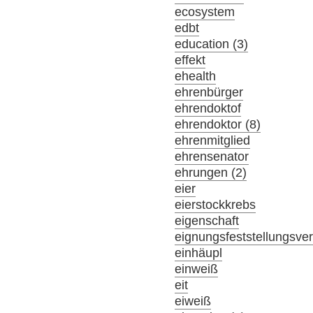
ecosystem
edbt
education (3)
effekt
ehealth
ehrenbürger
ehrendoktof
ehrendoktor (8)
ehrenmitglied
ehrensenator
ehrungen (2)
eier
eierstockkrebs
eigenschaft
eignungsfeststellungsve
einhäupl
einweiß
eit
eiweiß