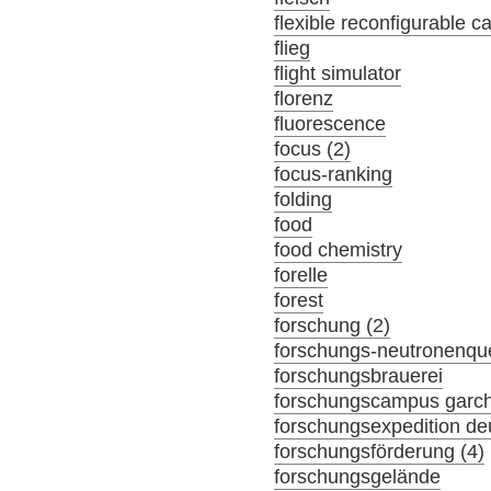
flexible reconfigurable c
flieg
flight simulator
florenz
fluorescence
focus (2)
focus-ranking
folding
food
food chemistry
forelle
forest
forschung (2)
forschungs-neutronenque
forschungsbrauerei
forschungscampus garc
forschungsexpedition de
forschungsförderung (4)
forschungsgelände