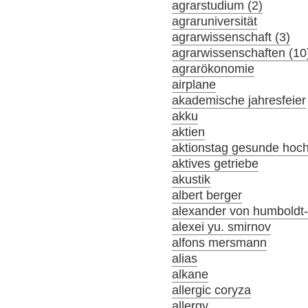
agrarstudium (2)
agraruniversität
agrarwissenschaft (3)
agrarwissenschaften (10
agrarökonomie
airplane
akademische jahresfeier
akku
aktien
aktionstag gesunde hoc
aktives getriebe
akustik
albert berger
alexander von humboldt-s
alexei yu. smirnov
alfons mersmann
alias
alkane
allergic coryza
allergy