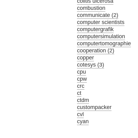
colitis ulcerosa
combustion
communicate (2)
computer scientists
computergrafik
computersimulation
computertomographie
cooperation (2)
copper
cotesys (3)
cpu
cpw
crc
ct
ctdm
custompacker
cvl
cyan