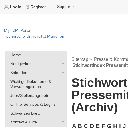
Support
|
Login
Register
MyTUM-Portal
Technische Universität München
Home
Sitemap >
Presse & Kommu
Neuigkeiten
Stichwortindex Pressemit
Kalender
Stichwort
Wichtige Dokumente &
Verwaltungsinfos
Pressemi
Jobs/Stellenangebote
(Archiv)
Online-Services & Logins
Schwarzes Brett
Kontakt & Hilfe
A
B
C
D
E
F
G
H
I
J