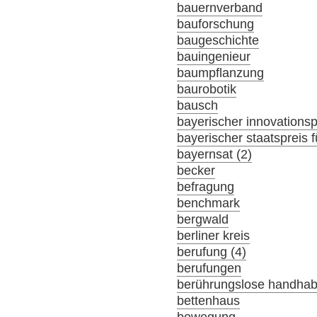
bauernverband
bauforschung
baugeschichte
bauingenieur
baumpflanzung
baurobotik
bausch
bayerischer innovationsp
bayerischer staatspreis f
bayernsat (2)
becker
befragung
benchmark
bergwald
berliner kreis
berufung (4)
berufungen
berührungslose handha
bettenhaus
bewegung