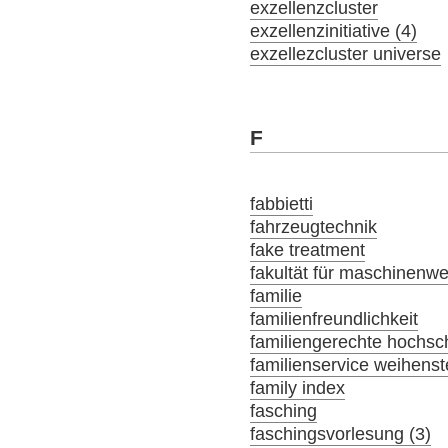
exzellenzcluster
exzellenzinitiative (4)
exzellezcluster universe
F
fabbietti
fahrzeugtechnik
fake treatment
fakultät für maschinenw
familie
familienfreundlichkeit
familiengerechte hochsch
familienservice weihens
family index
fasching
faschingsvorlesung (3)