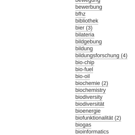
bewerbung
bfhz
bibliothek
bier (3)
bilateria
bildgebung
bildung
bildungsforschung (4)
bio-chip
bio-fuel
bio-oil
biochemie (2)
biochemistry
biodiversity
biodiversität
bioenergie
biofunktionalität (2)
biogas
bioinformatics