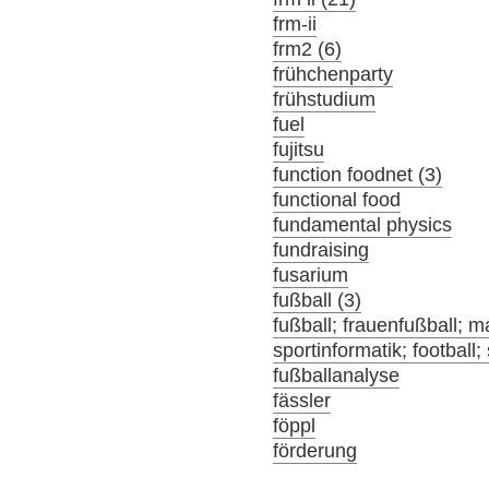
frm-ii
frm2 (6)
frühchenparty
frühstudium
fuel
fujitsu
function foodnet (3)
functional food
fundamental physics
fundraising
fusarium
fußball (3)
fußball; frauenfußball; m
sportinformatik; football;
fußballanalyse
fässler
föppl
förderung