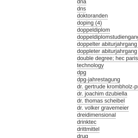
dna
dns
doktoranden
doping (4)
doppeldiplom
doppeldiplomstudiengan
doppelter abiturjahrgang
doppleter abiturjahrgang
double degree; hec par
technology
dpg
dpg-jahrestagung
dr. gertrude krombholz-p
dr. joachim dzubiella
dr. thomas scheibel
dr. volker gravemeier
dreidimensional
drinktec
drittmittel
drug