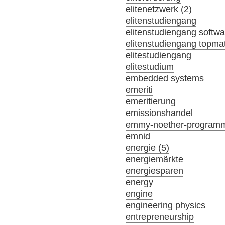
elitenetzwerk (2)
elitenstudiengang
elitenstudiengang softw
elitenstudiengang topma
elitestudiengang
elitestudium
embedded systems
emeriti
emeritierung
emissionshandel
emmy-noether-program
emnid
energie (5)
energiemärkte
energiesparen
energy
engine
engineering physics
entrepreneurship