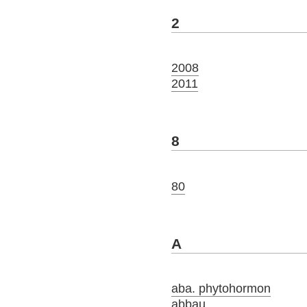
2
2008
2011
8
80
A
aba. phytohormon
abbau