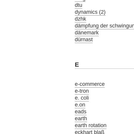
dtu
dynamics (2)
dzhk
dämpfung der schwingu
dänemark
dürnast
E
e-commerce
e-tron
e. coli
e.on
eads
earth
earth rotation
eckhart blaß