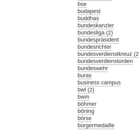
bse
budapest
buddhas
bundeskanzler
bundesliga (2)
bundespräsident
bundesrichter
bundesverdienstkreuz (2
bundesverdienstorden
bundeswehr
buras
business campus
bwl (2)
bwm
böhmer
böning
börse
bürgermedaille