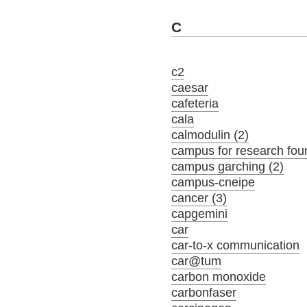
C
c2
caesar
cafeteria
cala
calmodulin (2)
campus for research fou
campus garching (2)
campus-cneipe
cancer (3)
capgemini
car
car-to-x communication
car@tum
carbon monoxide
carbonfaser