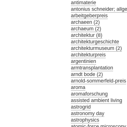
antimaterie
antonius schneider; allg
arbeitgeberpreis
archaeen (2)
archaeum (2)
architektur (8)
architekturgeschichte
architekturmuseum (2)
architekturpreis
argentinien
armtransplantation
arndt bode (2)
arnold-sommerfeld-preis
aroma
aromaforschung
assisted ambient living
astrogrid
astronomy day
astrophysics
atomic-force microscopy