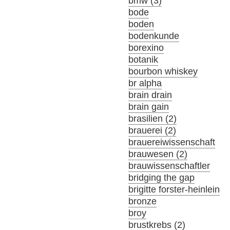
bmw (3)
bode
boden
bodenkunde
borexino
botanik
bourbon whiskey
br alpha
brain drain
brain gain
brasilien (2)
brauerei (2)
brauereiwissenschaft
brauwesen (2)
brauwissenschaftler
bridging the gap
brigitte forster-heinlein
bronze
broy
brustkrebs (2)