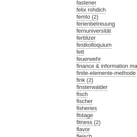
fastener
felix rohdich
femto (2)
ferienbetreuung
fernuniversität
fertilizer
festkolloquium
fett
feuerwehr
finance & information m
finite-elemente-methode
fink (2)
finsterwalder
fisch
fischer
fisheries
fit4age
fitness (2)
flavor
fleisch