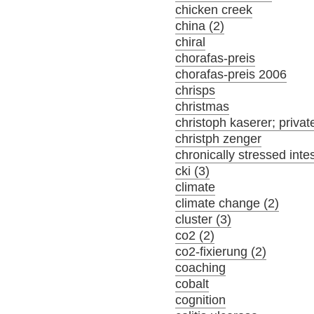
chicken creek
china (2)
chiral
chorafas-preis
chorafas-preis 2006
chrisps
christmas
christoph kaserer; privat
christph zenger
chronically stressed inte
cki (3)
climate
climate change (2)
cluster (3)
co2 (2)
co2-fixierung (2)
coaching
cobalt
cognition