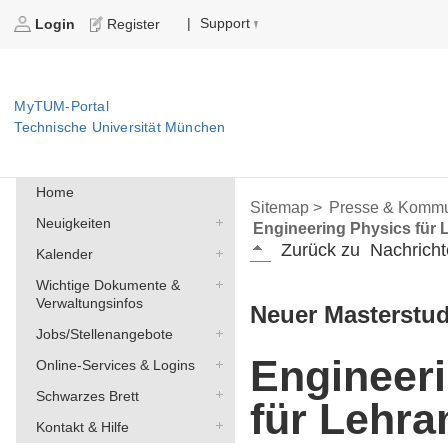
Support
|
Login
Register
MyTUM-Portal
Technische Universität München
Home
Sitemap >
Presse & Kommu
Neuigkeiten
Engineering Physics für 
Zurück zu
Nachricht
Kalender
Wichtige Dokumente &
Verwaltungsinfos
Neuer Masterstu
Jobs/Stellenangebote
Engineer
Online-Services & Logins
Schwarzes Brett
für Lehra
Kontakt & Hilfe