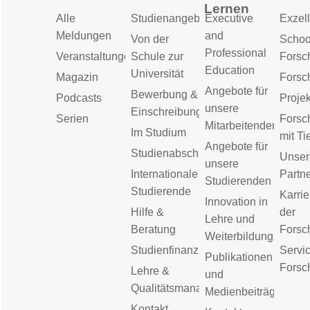
Lernen
Alle
Studienangebot
Executive
Exzell
Meldungen
and
Von der
Schoo
Professional
Veranstaltungen
Schule zur
Forsc
Education
Universität
Magazin
Forsc
Angebote für
Bewerbung &
Podcasts
Proje
unsere
Einschreibung
Serien
Forsc
Mitarbeitenden
Im Studium
mit Ti
Angebote für
Studienabschluss
Unser
unsere
Internationale
Partn
Studierenden
Studierende
Karrie
Innovation in
Hilfe &
der
Lehre und
Beratung
Forsc
Weiterbildung
Studienfinanzierung
Servic
Publikationen
Forsc
Lehre &
und
Qualitätsmanagement
Medienbeiträge
Kontakt