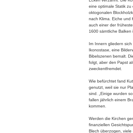
Ecken verzahnt. Die Ko
eine optimale Statik zu 
oktogonalen Blockholzku
nach Klima. Eiche und K
auch einer der frühest
1600 sämtliche Balken 
Im Innern gliedern sich
Ikonostase, eine Bilder
Bibelszenen bemalt. Di
folgt, aber den Papst 
zweckentfremdet.
Wie befürchtet fand Kut
genutzt, weil sie nur P
sind. „Einige wurden so
fallen jährlich einem Br
kommen.
Werden die Kirchen gen
finanziellen Gesichtsp
Blech überzogen, viele