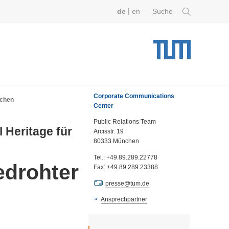
|
de
en
Suche
Corporate Communications
rchen
Center
Public Relations Team
 Heritage für
Arcisstr. 19
80333 München
Tel.: +49.89.289.22778
edrohter
Fax: +49.89.289.23388
presse@tum.de
Ansprechpartner