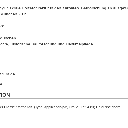
nyi, Sakrale Holzarchitektur in den Karpaten. Bauforschung an ausgewä
, München 2009
en:
t München
ichte, Historische Bauforschung und Denkmalpflege
rz.tum.de
e
TION
er Presseinformation, (Type: application/pdf, Größe: 172.4 kB)
Datei speichern