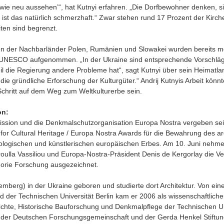
l wie neu aussehen’“, hat Kutnyi erfahren. „Die Dorfbewohner denken, s
 ist das natürlich schmerzhaft.“ Zwar stehen rund 17 Prozent der Kirc
ten sind begrenzt.
n der Nachbarländer Polen, Rumänien und Slowakei wurden bereits me
r UNESCO aufgenommen. „In der Ukraine sind entsprechende Vorschläge
il die Regierung andere Probleme hat“, sagt Kutnyi über sein Heimatla
die gründliche Erforschung der Kulturgüter.“ Andrij Kutnyis Arbeit könn
Schritt auf dem Weg zum Weltkulturerbe sein.
on:
sion und die Denkmalschutzorganisation Europa Nostra vergeben seit 
for Cultural Heritage / Europa Nostra Awards für die Bewahrung des ar
äologischen und künstlerischen europäischen Erbes. Am 10. Juni nehme
ulla Vassiliou und Europa-Nostra-Präsident Denis de Kergorlay die Ver
egorie Forschung ausgezeichnet.
Lemberg) in der Ukraine geboren und studierte dort Architektur. Von ei
 der Technischen Universität Berlin kam er 2006 als wissenschaftliche
ichte, Historische Bauforschung und Denkmalpflege der Technischen U
 der Deutschen Forschungsgemeinschaft und der Gerda Henkel Stiftung