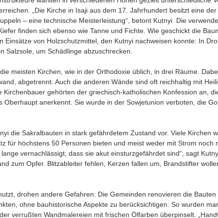
nstrukteure wählten in verschiedenen Höhen gezielt unterschiedliche 
erreichen. „Die Kirche in Isaji aus dem 17. Jahrhundert besitzt eine der 
ppeln – eine technische Meisterleistung“, betont Kutnyi. Die verwendet
iefer finden sich ebenso wie Tanne und Fichte. Wie geschickt die Baum
en Einsätze von Holzschutzmittel, den Kutnyi nachweisen konnte: In Dr
in Salzsole, um Schädlinge abzuschrecken.
 die meisten Kirchen, wie in der Orthodoxie üblich, in drei Räume. Dabe
wand, abgetrennt. Auch die anderen Wände sind oft reichhaltig mit Heil
e Kirchenbauer gehörten der griechisch-katholischen Konfession an, d
als Oberhaupt anerkennt. Sie wurde in der Sowjetunion verboten, die G
nyi die Sakralbauten in stark gefährdetem Zustand vor. Viele Kirchen 
latz für höchstens 50 Personen bieten und meist weder mit Strom noch 
 lange vernachlässigt, dass sie akut einsturzgefährdet sind“, sagt Kutny
and zum Opfer. Blitzableiter fehlen, Kerzen fallen um, Brandstifter woll
utzt, drohen andere Gefahren: Die Gemeinden renovieren die Bauten 
unkten, ohne bauhistorische Aspekte zu berücksichtigen. So wurden ma
 der verrußten Wandmalereien mit frischen Ölfarben überpinselt. „H