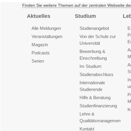
Finden Sie weitere Themen auf der zentralen Webseite de
Aktuelles
Studium
Le
Alle Meldungen
Studienangebot
E
P
Veranstaltungen
Von der Schule zur
E
Universität
Magazin
A
Bewerbung &
Podcasts
M
Einschreibung
Serien
A
Im Studium
S
Studienabschluss
I
Internationale
u
Studierende
P
Hilfe & Beratung
M
Studienfinanzierung
K
Lehre &
Qualitätsmanagement
Kontakt