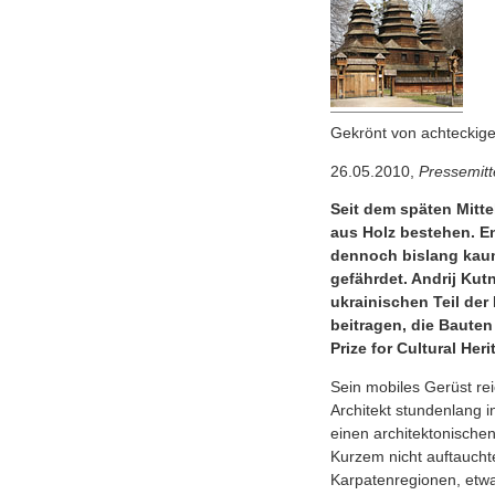
Gekrönt von achteckige
26.05.2010,
Pressemitt
Seit dem späten Mitte
aus Holz bestehen. Ent
dennoch bislang kaum
gefährdet. Andrij Kut
ukrainischen Teil der
beitragen, die Bauten
Prize for Cultural He
Sein mobiles Gerüst rei
Architekt stundenlang
einen architektonischen 
Kurzem nicht auftauchte
Karpatenregionen, etwa