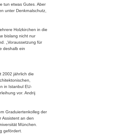
ie tun etwas Gutes. Aber
hen unter Denkmalschutz,
hrere Holzkirchen in die
 bislang nicht nur
nd. „Voraussetzung für
te deshalb ein
2002 jährlich die
chitektonischen,
n in Istanbul EU-
leihung vor. Andrij
nem Graduiertenkolleg der
r Assistent an den
niversität München.
 gefördert.