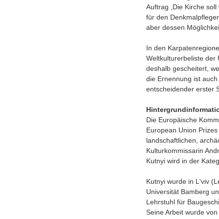
Auftrag ,Die Kirche sol
für den Denkmalpfleger
aber dessen Möglichkei
In den Karpatenregione
Weltkulturerbeliste de
deshalb gescheitert, we
die Ernennung ist auch 
entscheidender erster 
Hintergrundinformati
Die Europäische Kommis
European Union Prizes 
landschaftlichen, arch
Kulturkommissarin Andro
Kutnyi wird in der Kat
Kutnyi wurde in L'viv (
Universität Bamberg und
Lehrstuhl für Baugesch
Seine Arbeit wurde von