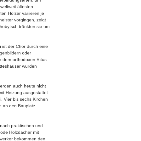
Verbindungsarten, um
weltweit ältesten
en Hölzer variieren je
eister vorgingen, zeigt
ohobytsch tränkten sie um
i ist der Chor durch eine
igenbildern oder
ie dem orthodoxen Ritus
otteshäuser wurden
werden auch heute nicht
mit Heizung ausgestattet
i. Vier bis sechs Kirchen
en an den Bauplatz
nach praktischen und
rode Holzdächer mit
andwerker bekommen den