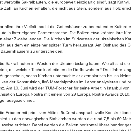
 wertvolle Sakralbauten, die europaweit einzigartig sind“, sagt Kutnyi. 
 Zahl an Kirchen erhalten, die nicht aus Stein, sondern aus Holz erric
vor allem ihre Vielfalt macht die Gotteshäuser zu bedeutenden Kulturd
te in ihrer eigenen Formensprache. Die Boiken etwa krönten ihre Kirc
 in einer Zwiebel enden. Die Kirchen im Südwesten der ukrainischen Ka
kt, aus dem ein einzelner spitzer Turm herausragt. Am Osthang des 
 Bauernhäusern zu unterscheiden.
die Sakralbauten im Westen der Ukraine bislang kaum. Wie alt sind die
en, mit welcher Technik arbeiteten die Dorfbewohner? Drei Jahre lang
 Augenschein, sechs Kirchen untersuchte er exemplarisch bis ins kleinst
ken der Konstruktion, ließ Materialproben im Labor analysieren und pr
z. Am 10. Juni wird der TUM-Forscher für seine Arbeit in Istanbul vo
nisation Europa Nostra mit einem von 29 Europa Nostra Awards 2010
tage, ausgezeichnet.
 die Erbauer mit primitiven Mitteln äußerst anspruchsvolle Konstruktion
chied zu den norwegischen Stabkirchen wurden die rund 7,5 bis 60 M
uweise errichtet. Dabei werden die Balken horizontal übereinander ges