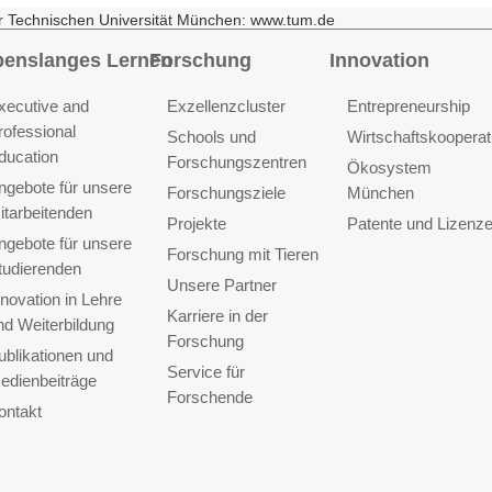
r Technischen Universität München: www.tum.de
benslanges Lernen
Forschung
Innovation
xecutive and
Exzellenzcluster
Entrepreneurship
rofessional
Schools und
Wirtschaftskooperat
ducation
Forschungszentren
Ökosystem
ngebote für unsere
Forschungsziele
München
itarbeitenden
Projekte
Patente und Lizenz
ngebote für unsere
Forschung mit Tieren
tudierenden
Unsere Partner
nnovation in Lehre
Karriere in der
nd Weiterbildung
Forschung
ublikationen und
Service für
edienbeiträge
Forschende
ontakt