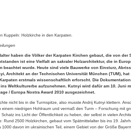
n Kuppeln: Holzkirche in den Karpaten.
eilungen
lalter haben die Völker der Karpaten Kirchen gebaut, die von der S
standen ist eine Vielfalt an sakraler Holzarchitektur, die in Europ
 beachtet wurde. Heute sind viele Bauwerke von Einsturz, Abris
nyi, Architekt an der Technischen Universität München (TUM), hat 
 Karpaten erstmals wissenschaftlich erforscht. Die Dokumentatio
 ins Weltkulturerbe aufzunehmen. Kutnyi wird dafür am 10. Juni
ritage / Europa Nostra Award 2010 ausgezeichnet.
chte nicht bis in die Turmspitze, also musste Andrij Kutnyi klettern. An
 in einem niedrigen Hohlraum und vermaß den Turm – Forschung mit g
Schatz ins Licht der Öffentlichkeit zu heben, der selbst in vielen Archite
: Rund 2500 Holzkirchen, gebaut vom Spätmittelalter bis ins 19. Jahrh
 1000 davon im ukrainischen Teil, einem Gebiet von der Größe Bayern