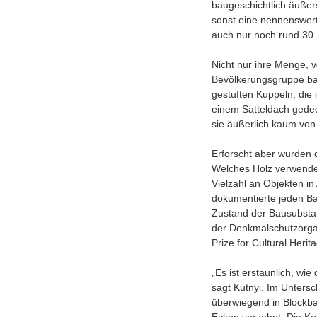
baugeschichtlich äußerst
sonst eine nennenswerte
auch nur noch rund 30.
Nicht nur ihre Menge, 
Bevölkerungsgruppe bau
gestuften Kuppeln, die
einem Satteldach gedec
sie äußerlich kaum von
Erforscht aber wurden 
Welches Holz verwendet
Vielzahl an Objekten in
dokumentierte jeden Bal
Zustand der Bausubstan
der Denkmalschutzorga
Prize for Cultural Heri
„Es ist erstaunlich, wie
sagt Kutnyi. Im Unters
überwiegend in Blockba