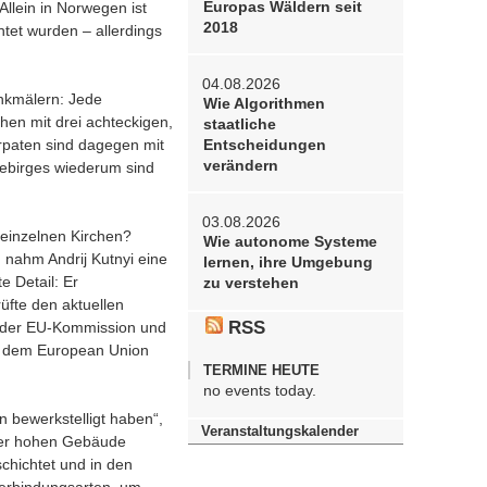
Europas Wäldern seit
Allein in Norwegen ist
2018
htet wurden – allerdings
04.08.2026
enkmälern: Jede
Wie Algorithmen
hen mit drei achteckigen,
staatliche
rpaten sind dagegen mit
Entscheidungen
verändern
Gebirges wiederum sind
03.08.2026
 einzelnen Kirchen?
Wie autonome Systeme
 nahm Andrij Kutnyi eine
lernen, ihre Umgebung
e Detail: Er
zu verstehen
üfte den aktuellen
RSS
n der EU-Kommission und
, dem European Union
TERMINE HEUTE
no events today.
en bewerkstelligt haben“,
Veranstaltungskalender
eter hohen Gebäude
chichtet und in den