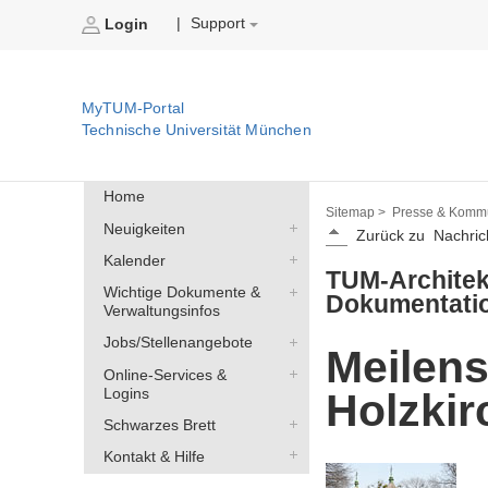
Support
|
Login
MyTUM-Portal
Technische Universität München
Home
Sitemap >
Presse & Kommu
Neuigkeiten
Zurück zu
Nachric
Kalender
TUM-Architekt
Wichtige Dokumente &
Dokumentatio
Verwaltungsinfos
Jobs/Stellenangebote
Meilens
Online-Services &
Logins
Holzkir
Schwarzes Brett
Kontakt & Hilfe