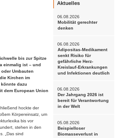
Aktuelles
06.08.2026
Mobilität gerechter
denken
06.08.2026
Adipositas-Medikament
senkt Risiko für
chwelle bis zur Spitze
gefährliche Herz-
a einmalig ist – und
Kreislauf-Erkrankungen
s oder Umbauten
und Infektionen deutlich
die Kirchen im
n könnte dazu
06.08.2026
 mit dem European Union
Der Jahrgang 2026 ist
bereit für Verantwortung
in der Welt
schließend hockte der
roßem Körpereinsatz, um
kturlexika bis vor
05.08.2026
undert, stehen in den
Beispielloser
s. „Das sind
Biomasseverlust in