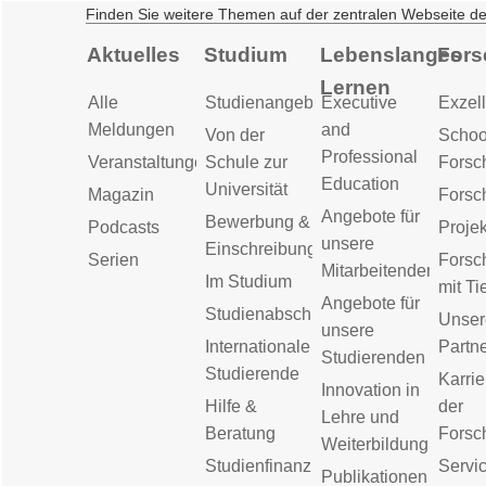
Finden Sie weitere Themen auf der zentralen Webseite d
Aktuelles
Studium
Lebenslanges
Fors
Lernen
Alle
Studienangebot
Executive
Exzell
Meldungen
and
Von der
Schoo
Professional
Veranstaltungen
Schule zur
Forsc
Education
Universität
Magazin
Forsc
Angebote für
Bewerbung &
Podcasts
Proje
unsere
Einschreibung
Serien
Forsc
Mitarbeitenden
Im Studium
mit Ti
Angebote für
Studienabschluss
Unser
unsere
Internationale
Partn
Studierenden
Studierende
Karrie
Innovation in
Hilfe &
der
Lehre und
Beratung
Forsc
Weiterbildung
Studienfinanzierung
Servic
Publikationen