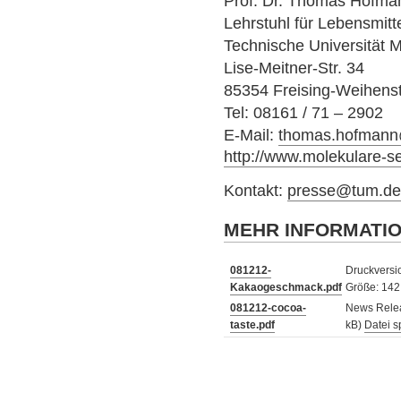
Prof. Dr. Thomas Hofma
Lehrstuhl für Lebensmit
Technische Universität
Lise-Meitner-Str. 34
85354 Freising-Weihens
Tel: 08161 / 71 – 2902
E-Mail:
thomas.hofman
http://www.molekulare-s
Kontakt:
presse@tum.d
MEHR INFORMATI
081212-
Druckversio
Kakaogeschmack.pdf
Größe: 142
081212-cocoa-
News Releas
taste.pdf
kB)
Datei s