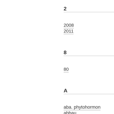
2
2008
2011
8
80
A
aba. phytohormon
abbau