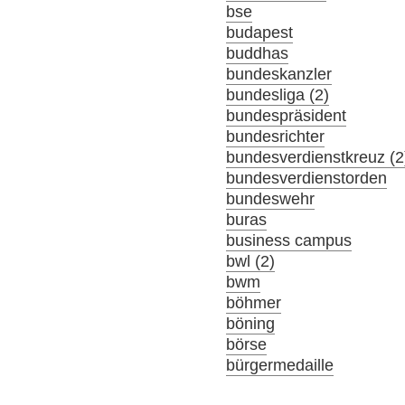
bse
budapest
buddhas
bundeskanzler
bundesliga (2)
bundespräsident
bundesrichter
bundesverdienstkreuz (2
bundesverdienstorden
bundeswehr
buras
business campus
bwl (2)
bwm
böhmer
böning
börse
bürgermedaille