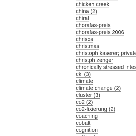
chicken creek
china (2)
chiral
chorafas-preis
chorafas-preis 2006
chrisps
christmas
christoph kaserer; privat
christph zenger
chronically stressed inte
cki (3)
climate
climate change (2)
cluster (3)
co2 (2)
co2-fixierung (2)
coaching
cobalt
cognition