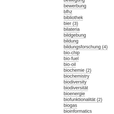
bewerbung
bfhz
bibliothek
bier (3)
bilateria
bildgebung
bildung
bildungsforschung (4)
bio-chip
bio-fuel
bio-oil
biochemie (2)
biochemistry
biodiversity
biodiversität
bioenergie
biofunktionalität (2)
biogas
bioinformatics