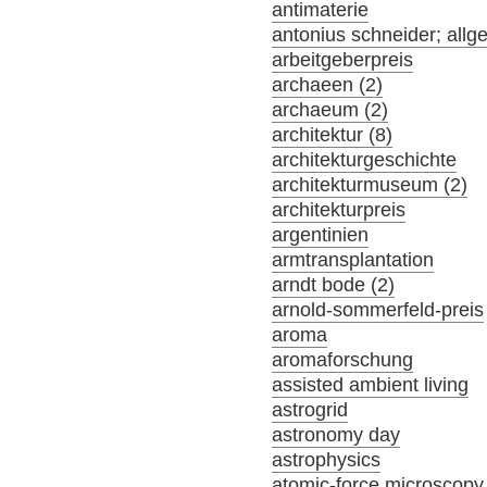
antimaterie
antonius schneider; allg
arbeitgeberpreis
archaeen (2)
archaeum (2)
architektur (8)
architekturgeschichte
architekturmuseum (2)
architekturpreis
argentinien
armtransplantation
arndt bode (2)
arnold-sommerfeld-preis
aroma
aromaforschung
assisted ambient living
astrogrid
astronomy day
astrophysics
atomic-force microscopy