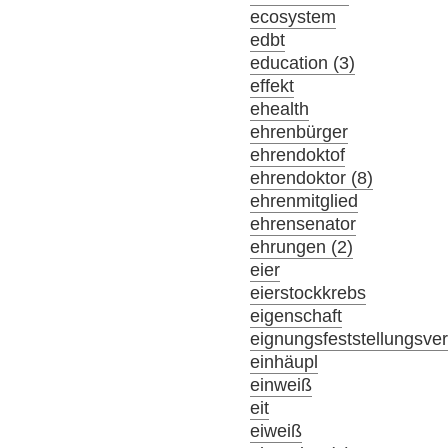
ecosystem
edbt
education (3)
effekt
ehealth
ehrenbürger
ehrendoktof
ehrendoktor (8)
ehrenmitglied
ehrensenator
ehrungen (2)
eier
eierstockkrebs
eigenschaft
eignungsfeststellungsve
einhäupl
einweiß
eit
eiweiß