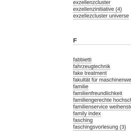
exzellenzcluster
exzellenzinitiative (4)
exzellezcluster universe
F
fabbietti
fahrzeugtechnik
fake treatment
fakultät für maschinenw
familie
familienfreundlichkeit
familiengerechte hochsch
familienservice weihens
family index
fasching
faschingsvorlesung (3)