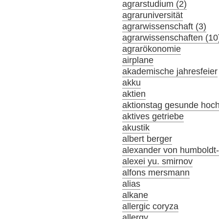
agrarstudium (2)
agraruniversität
agrarwissenschaft (3)
agrarwissenschaften (10
agrarökonomie
airplane
akademische jahresfeier
akku
aktien
aktionstag gesunde hoc
aktives getriebe
akustik
albert berger
alexander von humboldt-s
alexei yu. smirnov
alfons mersmann
alias
alkane
allergic coryza
allergy