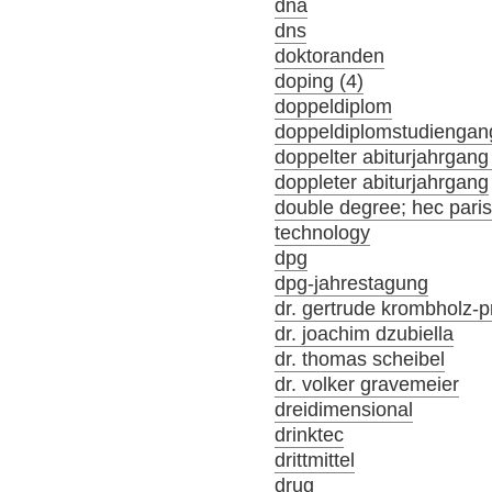
dna
dns
doktoranden
doping (4)
doppeldiplom
doppeldiplomstudiengan
doppelter abiturjahrgang
doppleter abiturjahrgang
double degree; hec par
technology
dpg
dpg-jahrestagung
dr. gertrude krombholz-p
dr. joachim dzubiella
dr. thomas scheibel
dr. volker gravemeier
dreidimensional
drinktec
drittmittel
drug