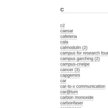
C
c2
caesar
cafeteria
cala
calmodulin (2)
campus for research fou
campus garching (2)
campus-cneipe
cancer (3)
capgemini
car
car-to-x communication
car@tum
carbon monoxide
carbonfaser