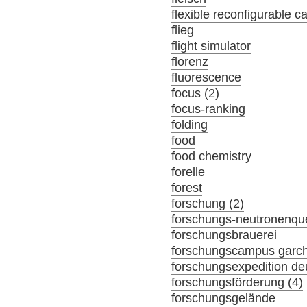
flexible reconfigurable c
flieg
flight simulator
florenz
fluorescence
focus (2)
focus-ranking
folding
food
food chemistry
forelle
forest
forschung (2)
forschungs-neutronenque
forschungsbrauerei
forschungscampus garc
forschungsexpedition de
forschungsförderung (4)
forschungsgelände