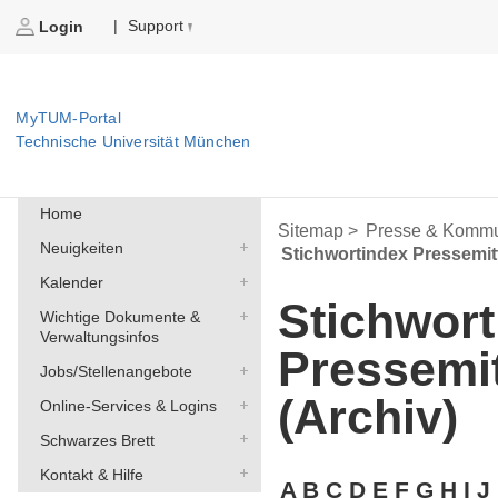
Support
|
Login
MyTUM-Portal
Technische Universität München
Home
Sitemap >
Presse & Kommu
Neuigkeiten
Stichwortindex Pressemit
Kalender
Stichwort
Wichtige Dokumente &
Verwaltungsinfos
Pressemi
Jobs/Stellenangebote
(Archiv)
Online-Services & Logins
Schwarzes Brett
Kontakt & Hilfe
A
B
C
D
E
F
G
H
I
J