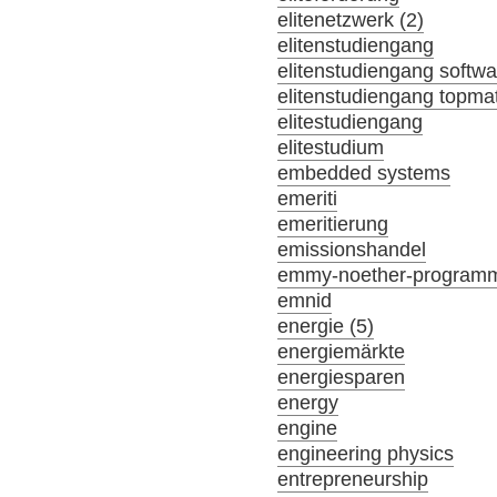
elitenetzwerk (2)
elitenstudiengang
elitenstudiengang softw
elitenstudiengang topma
elitestudiengang
elitestudium
embedded systems
emeriti
emeritierung
emissionshandel
emmy-noether-program
emnid
energie (5)
energiemärkte
energiesparen
energy
engine
engineering physics
entrepreneurship