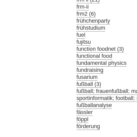
frm-ii
frm2 (6)
frühchenparty
frühstudium
fuel
fujitsu
function foodnet (3)
functional food
fundamental physics
fundraising
fusarium
fußball (3)
fußball; frauenfußball; m
sportinformatik; football;
fußballanalyse
fässler
föppl
förderung