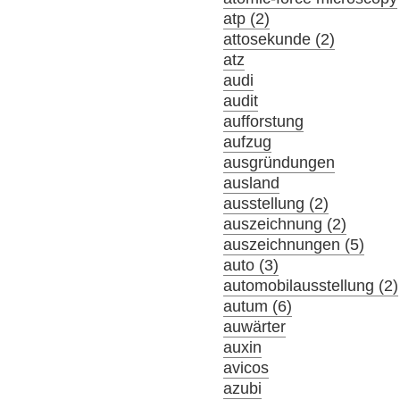
atp (2)
attosekunde (2)
atz
audi
audit
aufforstung
aufzug
ausgründungen
ausland
ausstellung (2)
auszeichnung (2)
auszeichnungen (5)
auto (3)
automobilausstellung (2)
autum (6)
auwärter
auxin
avicos
azubi