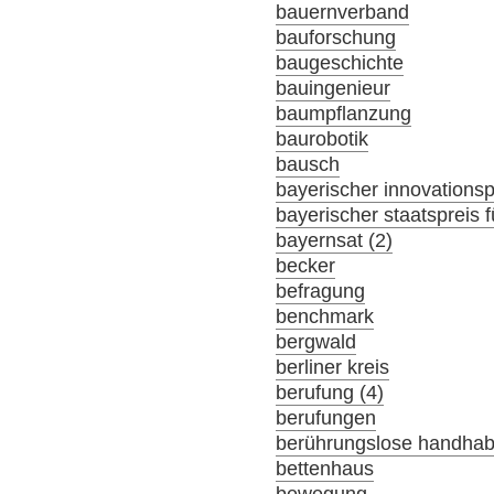
bauernverband
bauforschung
baugeschichte
bauingenieur
baumpflanzung
baurobotik
bausch
bayerischer innovationsp
bayerischer staatspreis f
bayernsat (2)
becker
befragung
benchmark
bergwald
berliner kreis
berufung (4)
berufungen
berührungslose handha
bettenhaus
bewegung