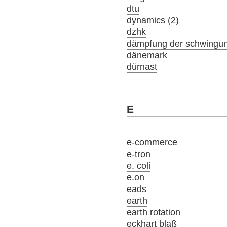
dtu
dynamics (2)
dzhk
dämpfung der schwingu
dänemark
dürnast
E
e-commerce
e-tron
e. coli
e.on
eads
earth
earth rotation
eckhart blaß