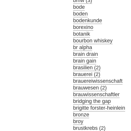
bmw (3)
bode
boden
bodenkunde
borexino
botanik
bourbon whiskey
br alpha
brain drain
brain gain
brasilien (2)
brauerei (2)
brauereiwissenschaft
brauwesen (2)
brauwissenschaftler
bridging the gap
brigitte forster-heinlein
bronze
broy
brustkrebs (2)