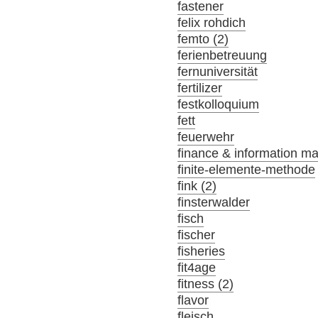
fastener
felix rohdich
femto (2)
ferienbetreuung
fernuniversität
fertilizer
festkolloquium
fett
feuerwehr
finance & information m
finite-elemente-methode
fink (2)
finsterwalder
fisch
fischer
fisheries
fit4age
fitness (2)
flavor
fleisch