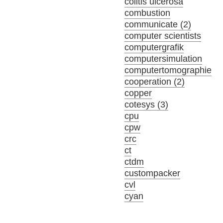
colitis ulcerosa
combustion
communicate (2)
computer scientists
computergrafik
computersimulation
computertomographie
cooperation (2)
copper
cotesys (3)
cpu
cpw
crc
ct
ctdm
custompacker
cvl
cyan