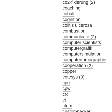
co2-fixierung (2)
coaching
cobalt
cognition
colitis ulcerosa
combustion
communicate (2)
computer scientists
computergrafik
computersimulation
computertomographie
cooperation (2)
copper
cotesys (3)
cpu
cpw
crc
ct
ctdm
custompacker