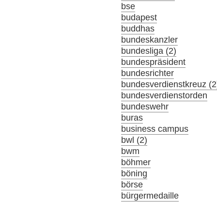
bse
budapest
buddhas
bundeskanzler
bundesliga (2)
bundespräsident
bundesrichter
bundesverdienstkreuz (2
bundesverdienstorden
bundeswehr
buras
business campus
bwl (2)
bwm
böhmer
böning
börse
bürgermedaille