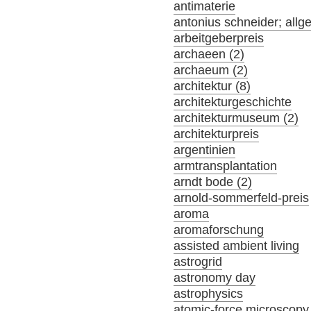
antimaterie
antonius schneider; allg
arbeitgeberpreis
archaeen (2)
archaeum (2)
architektur (8)
architekturgeschichte
architekturmuseum (2)
architekturpreis
argentinien
armtransplantation
arndt bode (2)
arnold-sommerfeld-preis
aroma
aromaforschung
assisted ambient living
astrogrid
astronomy day
astrophysics
atomic-force microscopy