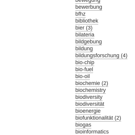
bewerbung
bfhz
bibliothek
bier (3)
bilateria
bildgebung
bildung
bildungsforschung (4)
bio-chip
bio-fuel
bio-oil
biochemie (2)
biochemistry
biodiversity
biodiversität
bioenergie
biofunktionalität (2)
biogas
bioinformatics