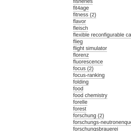
fisheries
fit4age
fitness (2)
flavor
fleisch
flexible reconfigurable c
flieg
flight simulator
florenz
fluorescence
focus (2)
focus-ranking
folding
food
food chemistry
forelle
forest
forschung (2)
forschungs-neutronenque
forschungsbrauerei