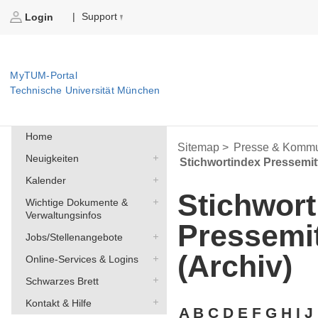
Support
|
Login
MyTUM-Portal
Technische Universität München
Home
Sitemap >
Presse & Kommu
Neuigkeiten
Stichwortindex Pressemit
Kalender
Stichwort
Wichtige Dokumente &
Verwaltungsinfos
Pressemi
Jobs/Stellenangebote
(Archiv)
Online-Services & Logins
Schwarzes Brett
Kontakt & Hilfe
A
B
C
D
E
F
G
H
I
J