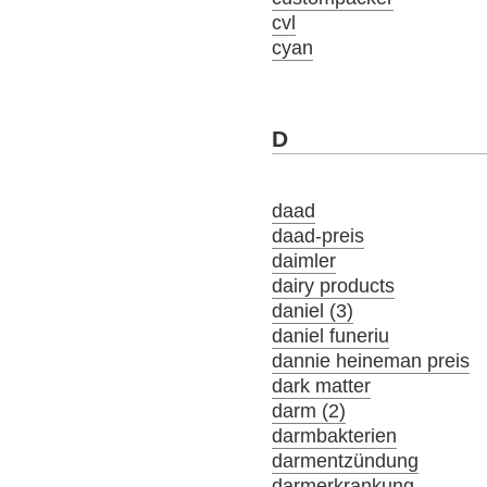
cvl
cyan
D
daad
daad-preis
daimler
dairy products
daniel (3)
daniel funeriu
dannie heineman preis
dark matter
darm (2)
darmbakterien
darmentzündung
darmerkrankung