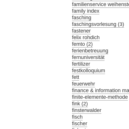
familienservice weihens
family index
fasching
faschingsvorlesung (3)
fastener
felix rohdich
femto (2)
ferienbetreuung
fernuniversität
fertilizer
festkolloquium
fett
feuerwehr
finance & information m
finite-elemente-methode
fink (2)
finsterwalder
fisch
fischer