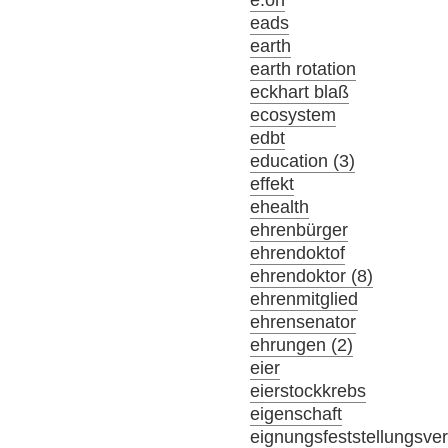
e.on
eads
earth
earth rotation
eckhart blaß
ecosystem
edbt
education (3)
effekt
ehealth
ehrenbürger
ehrendoktof
ehrendoktor (8)
ehrenmitglied
ehrensenator
ehrungen (2)
eier
eierstockkrebs
eigenschaft
eignungsfeststellungsve