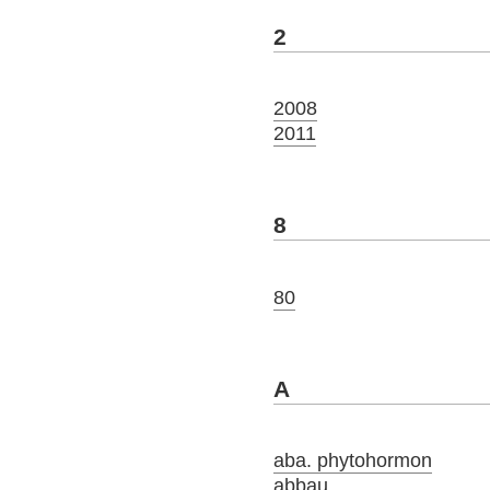
2
2008
2011
8
80
A
aba. phytohormon
abbau