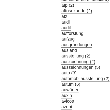
atp (2)
attosekunde (2)
atz
audi
audit
aufforstung
aufzug
ausgründungen
ausland
ausstellung (2)
auszeichnung (2)
auszeichnungen (5)
auto (3)
automobilausstellung (2)
autum (6)
auwärter
auxin
avicos
azubi