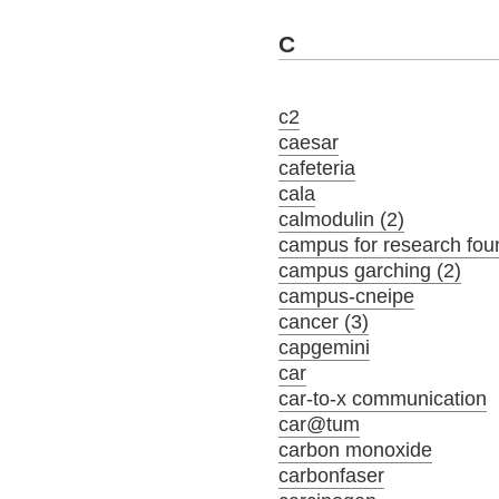
C
c2
caesar
cafeteria
cala
calmodulin (2)
campus for research fou
campus garching (2)
campus-cneipe
cancer (3)
capgemini
car
car-to-x communication
car@tum
carbon monoxide
carbonfaser