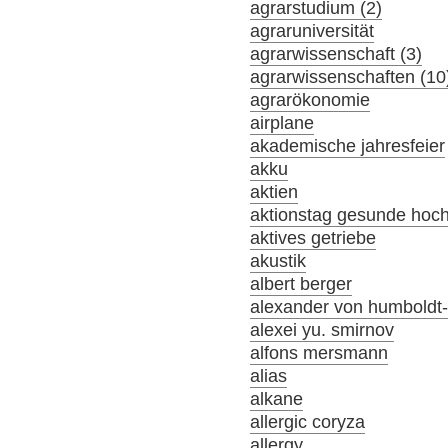
agrarstudium (2)
agraruniversität
agrarwissenschaft (3)
agrarwissenschaften (10
agrarökonomie
airplane
akademische jahresfeier
akku
aktien
aktionstag gesunde hoc
aktives getriebe
akustik
albert berger
alexander von humboldt-s
alexei yu. smirnov
alfons mersmann
alias
alkane
allergic coryza
allergy