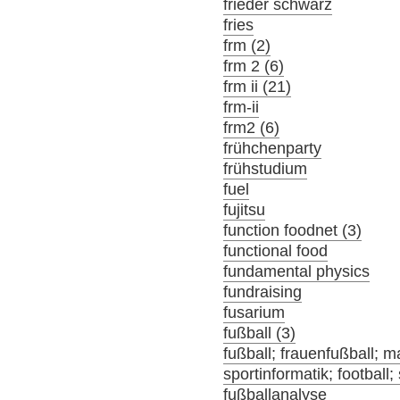
frieder schwarz
fries
frm (2)
frm 2 (6)
frm ii (21)
frm-ii
frm2 (6)
frühchenparty
frühstudium
fuel
fujitsu
function foodnet (3)
functional food
fundamental physics
fundraising
fusarium
fußball (3)
fußball; frauenfußball; m
sportinformatik; football;
fußballanalyse