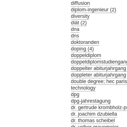
diffusion
diplom-ingenieur (2)
diversity
diät (2)
dna
dns
doktoranden
doping (4)
doppeldiplom
doppeldiplomstudiengan
doppelter abiturjahrgang
doppleter abiturjahrgang
double degree; hec par
technology
dpg
dpg-jahrestagung
dr. gertrude krombholz-p
dr. joachim dzubiella
dr. thomas scheibel
dr. volker gravemeier