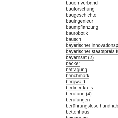
bauernverband
bauforschung
baugeschichte
bauingenieur
baumpflanzung
baurobotik
bausch
bayerischer innovationsp
bayerischer staatspreis f
bayernsat (2)
becker
befragung
benchmark
bergwald
berliner kreis
berufung (4)
berufungen
berührungslose handha
bettenhaus
bewegung