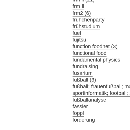
frm-ii
frm2 (6)
frühchenparty
frühstudium
fuel
fujitsu
function foodnet (3)
functional food
fundamental physics
fundraising
fusarium
fußball (3)
fußball; frauenfußball; m
sportinformatik; football;
fußballanalyse
fässler
föppl
förderung