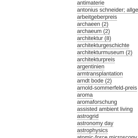
antimaterie
antonius schneider; allg
arbeitgeberpreis
archaeen (2)
archaeum (2)
architektur (8)
architekturgeschichte
architekturmuseum (2)
architekturpreis
argentinien
armtransplantation
arndt bode (2)
arnold-sommerfeld-preis
aroma
aromaforschung
assisted ambient living
astrogrid
astronomy day
astrophysics
atomic-force microscopy