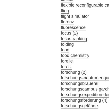
flexible reconfigurable c
flieg
flight simulator
florenz
fluorescence
focus (2)
focus-ranking
folding
food
food chemistry
forelle
forest
forschung (2)
forschungs-neutronenque
forschungsbrauerei
forschungscampus garc
forschungsexpedition de
forschungsförderung (4)
forschungsgelände