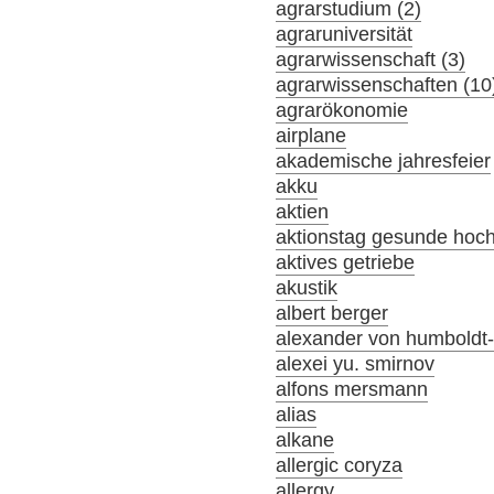
agrarstudium (2)
agraruniversität
agrarwissenschaft (3)
agrarwissenschaften (10
agrarökonomie
airplane
akademische jahresfeier
akku
aktien
aktionstag gesunde hoc
aktives getriebe
akustik
albert berger
alexander von humboldt-s
alexei yu. smirnov
alfons mersmann
alias
alkane
allergic coryza
allergy