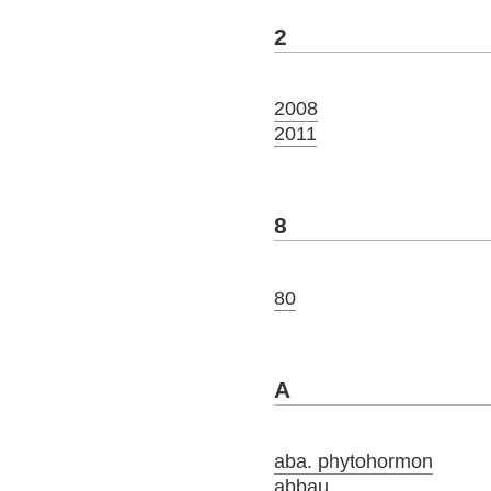
2
2008
2011
8
80
A
aba. phytohormon
abbau