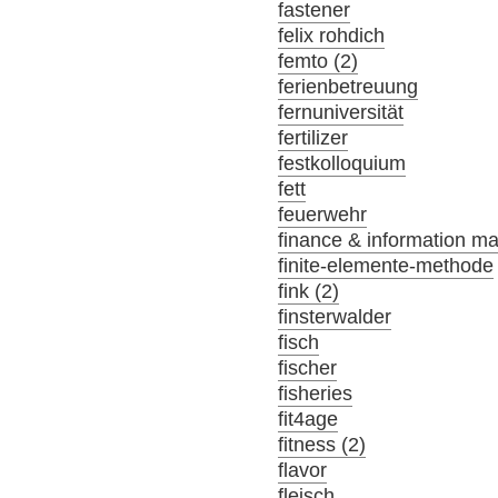
fastener
felix rohdich
femto (2)
ferienbetreuung
fernuniversität
fertilizer
festkolloquium
fett
feuerwehr
finance & information m
finite-elemente-methode
fink (2)
finsterwalder
fisch
fischer
fisheries
fit4age
fitness (2)
flavor
fleisch