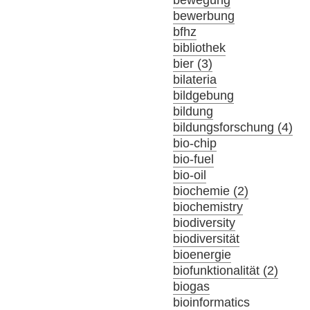
bewerbung
bfhz
bibliothek
bier (3)
bilateria
bildgebung
bildung
bildungsforschung (4)
bio-chip
bio-fuel
bio-oil
biochemie (2)
biochemistry
biodiversity
biodiversität
bioenergie
biofunktionalität (2)
biogas
bioinformatics