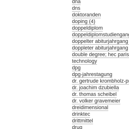
dna
dns
doktoranden
doping (4)
doppeldiplom
doppeldiplomstudiengan
doppelter abiturjahrgang
doppleter abiturjahrgang
double degree; hec par
technology
dpg
dpg-jahrestagung
dr. gertrude krombholz-p
dr. joachim dzubiella
dr. thomas scheibel
dr. volker gravemeier
dreidimensional
drinktec
drittmittel
drug