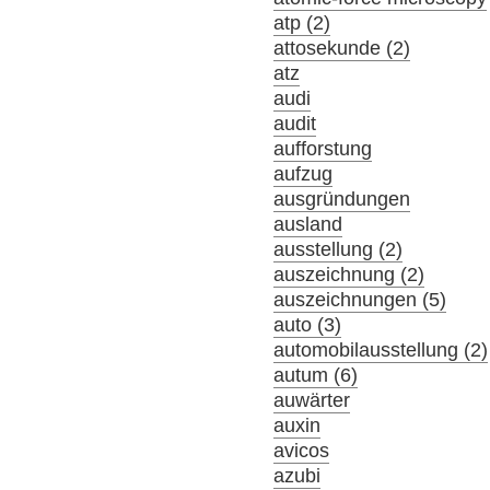
atp (2)
attosekunde (2)
atz
audi
audit
aufforstung
aufzug
ausgründungen
ausland
ausstellung (2)
auszeichnung (2)
auszeichnungen (5)
auto (3)
automobilausstellung (2)
autum (6)
auwärter
auxin
avicos
azubi