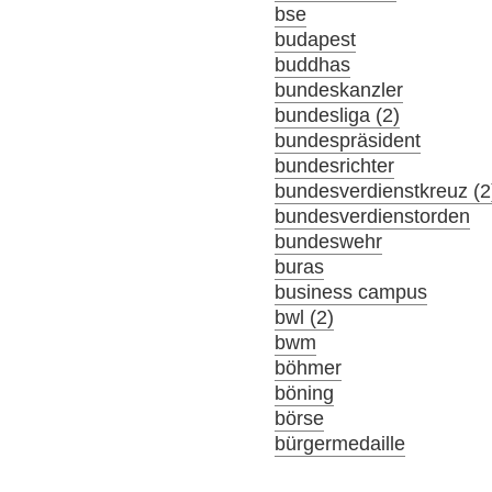
bse
budapest
buddhas
bundeskanzler
bundesliga (2)
bundespräsident
bundesrichter
bundesverdienstkreuz (2
bundesverdienstorden
bundeswehr
buras
business campus
bwl (2)
bwm
böhmer
böning
börse
bürgermedaille