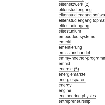
elitenetzwerk (2)
elitenstudiengang
elitenstudiengang softw
elitenstudiengang topma
elitestudiengang
elitestudium
embedded systems
emeriti
emeritierung
emissionshandel
emmy-noether-program
emnid
energie (5)
energiemärkte
energiesparen
energy
engine
engineering physics
entrepreneurship