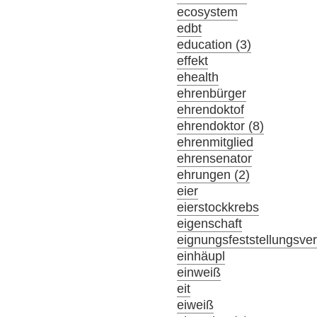
ecosystem
edbt
education (3)
effekt
ehealth
ehrenbürger
ehrendoktof
ehrendoktor (8)
ehrenmitglied
ehrensenator
ehrungen (2)
eier
eierstockkrebs
eigenschaft
eignungsfeststellungsve
einhäupl
einweiß
eit
eiweiß