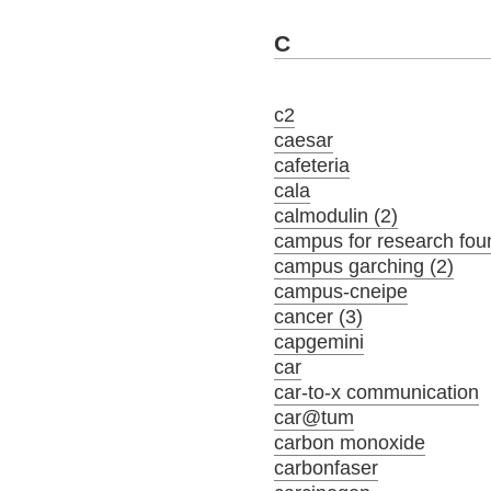
C
c2
caesar
cafeteria
cala
calmodulin (2)
campus for research fou
campus garching (2)
campus-cneipe
cancer (3)
capgemini
car
car-to-x communication
car@tum
carbon monoxide
carbonfaser