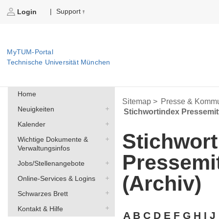
Support
|
Login
MyTUM-Portal
Technische Universität München
Home
Sitemap >
Presse & Kommu
Neuigkeiten
Stichwortindex Pressemit
Kalender
Stichwort
Wichtige Dokumente &
Verwaltungsinfos
Pressemi
Jobs/Stellenangebote
(Archiv)
Online-Services & Logins
Schwarzes Brett
Kontakt & Hilfe
A
B
C
D
E
F
G
H
I
J