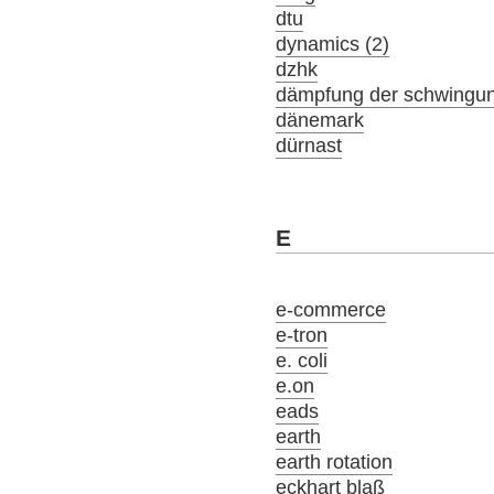
dtu
dynamics (2)
dzhk
dämpfung der schwingu
dänemark
dürnast
E
e-commerce
e-tron
e. coli
e.on
eads
earth
earth rotation
eckhart blaß