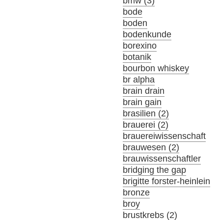
bmw (3)
bode
boden
bodenkunde
borexino
botanik
bourbon whiskey
br alpha
brain drain
brain gain
brasilien (2)
brauerei (2)
brauereiwissenschaft
brauwesen (2)
brauwissenschaftler
bridging the gap
brigitte forster-heinlein
bronze
broy
brustkrebs (2)