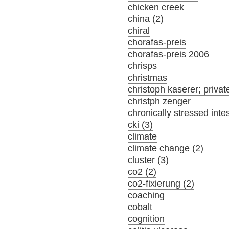
chicken creek
china (2)
chiral
chorafas-preis
chorafas-preis 2006
chrisps
christmas
christoph kaserer; privat
christph zenger
chronically stressed inte
cki (3)
climate
climate change (2)
cluster (3)
co2 (2)
co2-fixierung (2)
coaching
cobalt
cognition