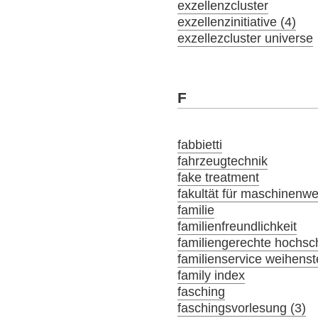
exzellenzcluster
exzellenzinitiative (4)
exzellezcluster universe
F
fabbietti
fahrzeugtechnik
fake treatment
fakultät für maschinenw
familie
familienfreundlichkeit
familiengerechte hochsch
familienservice weihens
family index
fasching
faschingsvorlesung (3)