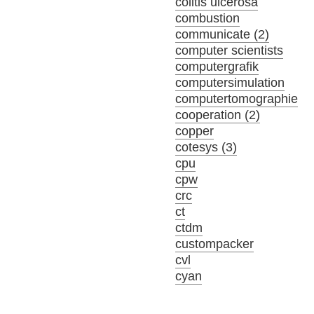
colitis ulcerosa
combustion
communicate (2)
computer scientists
computergrafik
computersimulation
computertomographie
cooperation (2)
copper
cotesys (3)
cpu
cpw
crc
ct
ctdm
custompacker
cvl
cyan