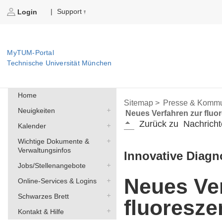
Support
|
Login
MyTUM-Portal
Technische Universität München
Home
Sitemap >
Presse & Kommu
Neuigkeiten
Neues Verfahren zur fluo
Zurück zu
Nachricht
Kalender
Wichtige Dokumente &
Verwaltungsinfos
Innovative Diagn
Jobs/Stellenangebote
Neues Ver
Online-Services & Logins
Schwarzes Brett
fluoresze
Kontakt & Hilfe