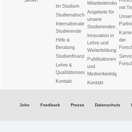
Serien
Forsc
Mitarbeitenden
Im Studium
mit Ti
Angebote für
Studienabschluss
Unser
unsere
Internationale
Partn
Studierenden
Studierende
Karrie
Innovation in
Hilfe &
der
Lehre und
Beratung
Forsc
Weiterbildung
Studienfinanzierung
Servic
Publikationen
Forsc
Lehre &
und
Qualitätsmanagement
Medienbeiträge
Kontakt
Kontakt
Jobs
Feedback
Presse
Datenschutz