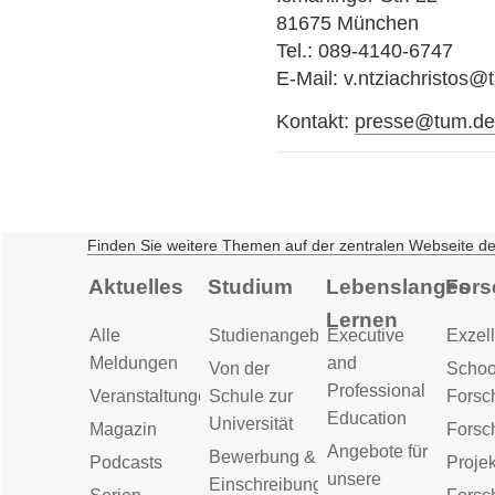
81675 München
Tel.: 089-4140-6747
E-Mail: v.ntziachristos@
Kontakt:
presse@tum.d
Finden Sie weitere Themen auf der zentralen Webseite d
Aktuelles
Studium
Lebenslanges
Fors
Lernen
Alle
Studienangebot
Executive
Exzell
Meldungen
and
Von der
Schoo
Professional
Veranstaltungen
Schule zur
Forsc
Education
Universität
Magazin
Forsc
Angebote für
Bewerbung &
Podcasts
Proje
unsere
Einschreibung