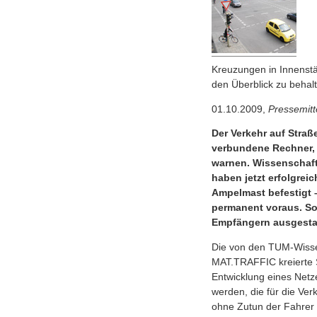
Kreuzungen in Innenstä
den Überblick zu behal
01.10.2009,
Pressemitt
Der Verkehr auf Straß
verbundene Rechner, 
warnen. Wissenschaft
haben jetzt erfolgrei
Ampelmast befestigt 
permanent voraus. So 
Empfängern ausgestat
Die von den TUM-Wissen
MAT.TRAFFIC kreierte S
Entwicklung eines Netz
werden, die für die Ver
ohne Zutun der Fahrer 