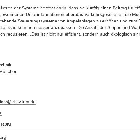
Nutzen der Systeme besteht darin, dass sie künftig einen Beitrag für eff
 gewonnenen Detailinformationen über das Verkehrsgeschehen die Mögli
stehende Steuerungssysteme von Ampelanlagen zu erhöhen und zum Be
kehrsaufkommen besser anzupassen. Die Anzahl der Stopps und Wart
h reduzieren. „Das ist nicht nur effizient, sondern auch ökologisch sinn
echnik
t München
elorz@vt.bv.tum.de
e
TION
.org