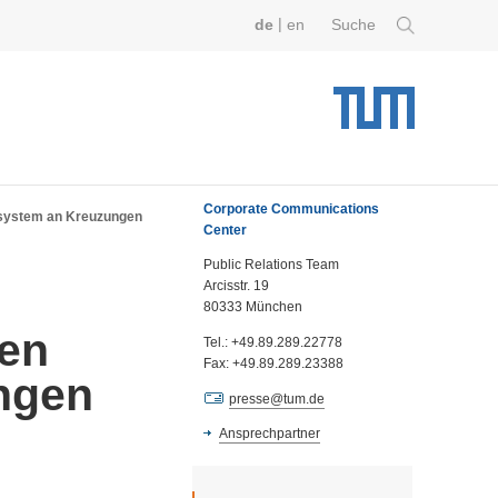
|
de
en
Suche
Corporate Communications
system an Kreuzungen
Center
Public Relations Team
Arcisstr. 19
80333 München
ten
Tel.: +49.89.289.22778
Fax: +49.89.289.23388
ngen
presse@tum.de
Ansprechpartner