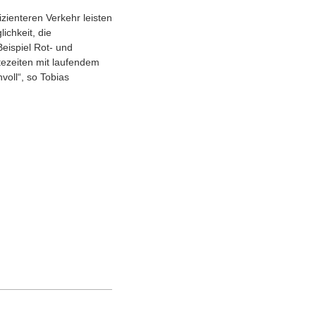
izienteren Verkehr leisten
chkeit, die
ispiel Rot- und
ezeiten mit laufendem
voll“, so Tobias