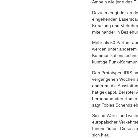
Ampeln wie jene des TU
Dazu erzeugt der an der
eingehenden Laserscann
Kreuzung und Verkehrst
miteinander in Beziehu
Mehr als 50 Partner au
werden unter anderem d
Kommunikationstechnolo
künftige Funk-Kommunika
Den Prototypen IRIS h
vergangenen Wochen an 
anderem die Ausstattung
hat geklappt. Bei rote
herannahenden Radlern 
sagt Tobias Schendziel
Solche Warn- und weite
europäischer Verkehrse
Innenstädten. Diese sin
sich hier.