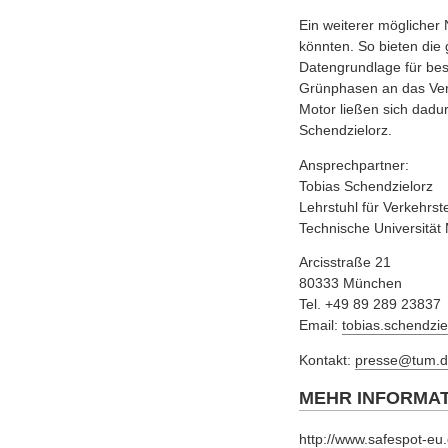
Ein weiterer möglicher 
könnten. So bieten die
Datengrundlage für be
Grünphasen an das Ver
Motor ließen sich dadurc
Schendzielorz.
Ansprechpartner:
Tobias Schendzielorz
Lehrstuhl für Verkehrst
Technische Universitä
Arcisstraße 21
80333 München
Tel. +49 89 289 23837
Email:
tobias.schendzi
Kontakt:
presse@tum.d
MEHR INFORMA
http://www.safespot-eu