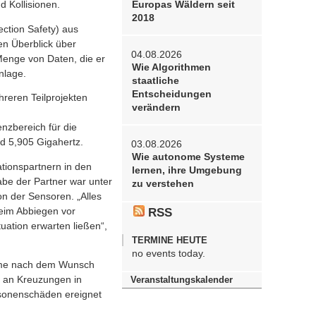
Europas Wäldern seit
 Kollisionen.
2018
ection Safety) aus
en Überblick über
04.08.2026
Menge von Daten, die er
Wie Algorithmen
nlage.
staatliche
Entscheidungen
reren Teilprojekten
verändern
nzbereich für die
nd 5,905 Gigahertz.
03.08.2026
Wie autonome Systeme
tionspartnern in den
lernen, ihre Umgebung
be der Partner war unter
zu verstehen
on der Sensoren. „Alles
beim Abbiegen vor
RSS
ation erwarten ließen“,
TERMINE HEUTE
no events today.
teme nach dem Wunsch
Veranstaltungskalender
h an Kreuzungen in
ersonenschäden ereignet