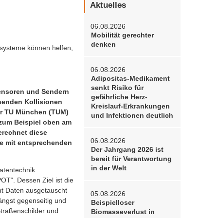
Aktuelles
06.08.2026
Mobilität gerechter
denken
nsysteme können helfen,
06.08.2026
Adipositas-Medikament
senkt Risiko für
Sensoren und Sendern
gefährliche Herz-
henden Kollisionen
Kreislauf-Erkrankungen
der TU München (TUM)
und Infektionen deutlich
 zum Beispiel oben am
rechnet diese
06.08.2026
ie mit entsprechenden
Der Jahrgang 2026 ist
bereit für Verantwortung
in der Welt
atentechnik
T“. Dessen Ziel ist die
nt Daten ausgetauscht
05.08.2026
längst gegenseitig und
Beispielloser
Straßenschilder und
Biomasseverlust in