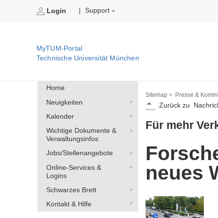
Support
|
Login
MyTUM-Portal
Technische Universität München
Home
Sitemap >
Presse & Kommu
Neuigkeiten
Zurück zu
Nachric
Kalender
Für mehr Verk
Wichtige Dokumente &
Verwaltungsinfos
Forsch
Jobs/Stellenangebote
neues 
Online-Services &
Logins
Schwarzes Brett
Kontakt & Hilfe