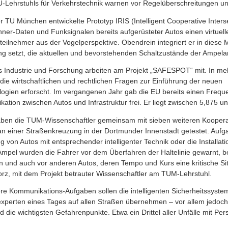
-Lehrstuhls für Verkehrstechnik warnen vor Regelüberschreitungen und
 TU München entwickelte Prototyp IRIS (Intelligent Cooperative Inters
er-Daten und Funksignalen bereits aufgerüsteter Autos einen virtuell
eilnehmer aus der Vogelperspektive. Obendrein integriert er in diese 
ng setzt, die aktuellen und bevorstehenden Schaltzustände der Ampela
s Industrie und Forschung arbeiten am Projekt „SAFESPOT“ mit. In meh
ie wirtschaftlichen und rechtlichen Fragen zur Einführung der neuen
gien erforscht. Im vergangenen Jahr gab die EU bereits einen Freque
tion zwischen Autos und Infrastruktur frei. Er liegt zwischen 5,875 u
aben die TUM-Wissenschaftler gemeinsam mit sieben weiteren Koopera
einer Straßenkreuzung in der Dortmunder Innenstadt getestet. Aufga
 von Autos mit entsprechender intelligenter Technik oder die Installati
r Ampel wurden die Fahrer vor dem Überfahren der Haltelinie gewarnt, 
und auch vor anderen Autos, deren Tempo und Kurs eine kritische Situ
orz, mit dem Projekt betrauter Wissenschaftler am TUM-Lehrstuhl.
re Kommunikations-Aufgaben sollen die intelligenten Sicherheitssys
xperten eines Tages auf allen Straßen übernehmen – vor allem jedoc
d die wichtigsten Gefahrenpunkte. Etwa ein Drittel aller Unfälle mit P