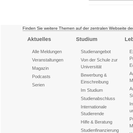
Finden Sie weitere Themen auf der zentralen Webseite de
Aktuelles
Studium
Le
Alle Meldungen
Studienangebot
E
P
Veranstaltungen
Von der Schule zur
E
Universität
Magazin
A
Bewerbung &
Podcasts
M
Einschreibung
Serien
A
Im Studium
S
Studienabschluss
I
Internationale
u
Studierende
P
Hilfe & Beratung
M
Studienfinanzierung