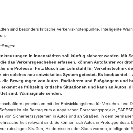
dten sind besonders kritische Verkehrsknotenpunkte. Intelligente War
ten.
eilungen
enkreuzungen in Innenstädten soll künftig sicherer werden. Mit 
die das Verkehrsgeschehen erfassen, können Autofahrer vor dro
ler um Professor Fritz Busch am Lehrstuhl für Verkehrstechnik 
ch ein solches neu entwickeltes System getestet. Es beobachtet –
– die Bewegungen von Autos, Radfahrern und Fußgängern und be
erkennt es frühzeitig kritische Situationen und kann an Autos, d
tet sind, Warnsignale senden.
schaftlern gemeinsam mit der Entwicklungsfirma für Verkehrs- und D
oftware ist ein Beitrag zum europäischen Forschungsprojekt „SAFESPO
es von Sicherheitssystemen in Autos und an Straßen, in dem permane
kehrssicherheit relevant sind. So können sich Autos in Prototypentests 
vor rutschigen Straßen, Hindernissen oder Staus warnen, intelligente 