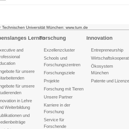
r Technischen Universität München: www.tum.de
benslanges Lernen
Forschung
Innovation
xecutive and
Exzellenzcluster
Entrepreneurship
rofessional
Schools und
Wirtschaftskooperat
ducation
Forschungszentren
Ökosystem
ngebote für unsere
Forschungsziele
München
itarbeitenden
Projekte
Patente und Lizenz
ngebote für unsere
Forschung mit Tieren
tudierenden
Unsere Partner
nnovation in Lehre
Karriere in der
nd Weiterbildung
Forschung
ublikationen und
Service für
edienbeiträge
Forschende