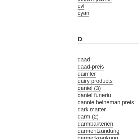
cvl
cyan
D
daad
daad-preis
daimler
dairy products
daniel (3)
daniel funeriu
dannie heineman preis
dark matter
darm (2)
darmbakterien
darmentzündung
darmerkrankung