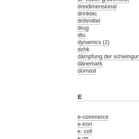
dreidimensional
drinktec
drittmittel
drug
dtu
dynamics (2)
dzhk
dämpfung der schwingu
dänemark
dürnast
E
e-commerce
e-tron
e. coli
e.on