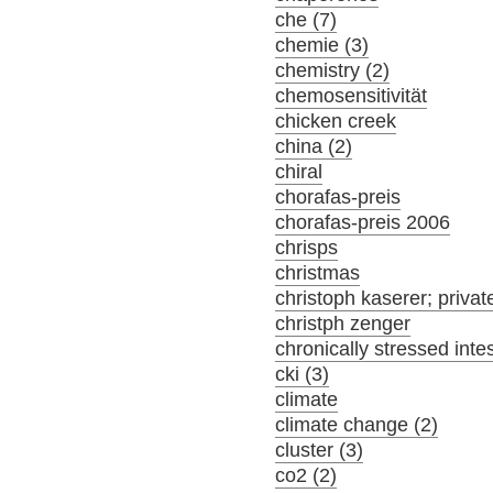
che (7)
chemie (3)
chemistry (2)
chemosensitivität
chicken creek
china (2)
chiral
chorafas-preis
chorafas-preis 2006
chrisps
christmas
christoph kaserer; privat
christph zenger
chronically stressed inte
cki (3)
climate
climate change (2)
cluster (3)
co2 (2)