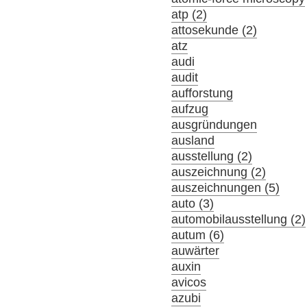
atp (2)
attosekunde (2)
atz
audi
audit
aufforstung
aufzug
ausgründungen
ausland
ausstellung (2)
auszeichnung (2)
auszeichnungen (5)
auto (3)
automobilausstellung (2)
autum (6)
auwärter
auxin
avicos
azubi