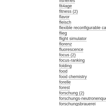
fisheries
fit4age
fitness (2)
flavor
fleisch
flexible reconfigurable c
flieg
flight simulator
florenz
fluorescence
focus (2)
focus-ranking
folding
food
food chemistry
forelle
forest
forschung (2)
forschungs-neutronenque
forschungsbrauerei