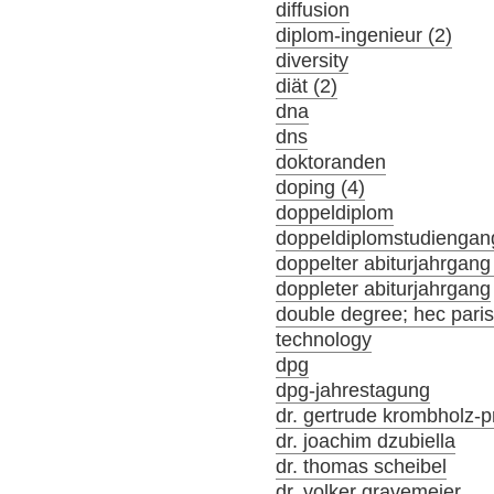
diffusion
diplom-ingenieur (2)
diversity
diät (2)
dna
dns
doktoranden
doping (4)
doppeldiplom
doppeldiplomstudiengan
doppelter abiturjahrgang
doppleter abiturjahrgang
double degree; hec par
technology
dpg
dpg-jahrestagung
dr. gertrude krombholz-p
dr. joachim dzubiella
dr. thomas scheibel
dr. volker gravemeier