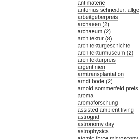
antimaterie
antonius schneider; allg
arbeitgeberpreis
archaeen (2)
archaeum (2)
architektur (8)
architekturgeschichte
architekturmuseum (2)
architekturpreis
argentinien
armtransplantation
arndt bode (2)
arnold-sommerfeld-preis
aroma
aromaforschung
assisted ambient living
astrogrid
astronomy day
astrophysics
atomic-force microscopy