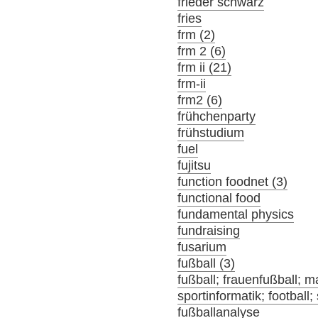
frieder schwarz
fries
frm (2)
frm 2 (6)
frm ii (21)
frm-ii
frm2 (6)
frühchenparty
frühstudium
fuel
fujitsu
function foodnet (3)
functional food
fundamental physics
fundraising
fusarium
fußball (3)
fußball; frauenfußball; m
sportinformatik; football;
fußballanalyse