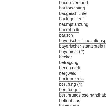
bauernverband
bauforschung
baugeschichte
bauingenieur
baumpflanzung
baurobotik
bausch
bayerischer innovationsp
bayerischer staatspreis f
bayernsat (2)
becker
befragung
benchmark
bergwald
berliner kreis
berufung (4)
berufungen
berührungslose handha
bettenhaus
bewegung