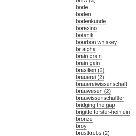
bmw (3)
bode
boden
bodenkunde
borexino
botanik
bourbon whiskey
br alpha
brain drain
brain gain
brasilien (2)
brauerei (2)
brauereiwissenschaft
brauwesen (2)
brauwissenschaftler
bridging the gap
brigitte forster-heinlein
bronze
broy
brustkrebs (2)