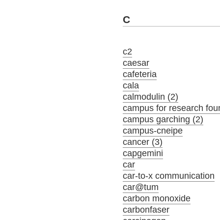
C
c2
caesar
cafeteria
cala
calmodulin (2)
campus for research fou
campus garching (2)
campus-cneipe
cancer (3)
capgemini
car
car-to-x communication
car@tum
carbon monoxide
carbonfaser