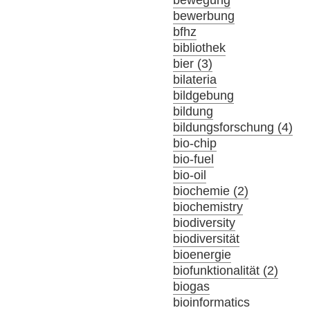
bewerbung
bfhz
bibliothek
bier (3)
bilateria
bildgebung
bildung
bildungsforschung (4)
bio-chip
bio-fuel
bio-oil
biochemie (2)
biochemistry
biodiversity
biodiversität
bioenergie
biofunktionalität (2)
biogas
bioinformatics