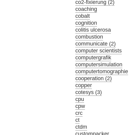
co2-fixierung (2)
coaching
cobalt
cognition
colitis ulcerosa
combustion
communicate (2)
computer scientists
computergrafik
computersimulation
computertomographie
cooperation (2)
copper
cotesys (3)
cpu
cpw
crc
ct
ctdm
custompacker