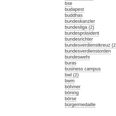
bse
budapest
buddhas
bundeskanzler
bundesliga (2)
bundespräsident
bundesrichter
bundesverdienstkreuz (2
bundesverdienstorden
bundeswehr
buras
business campus
bwl (2)
bwm
böhmer
böning
börse
bürgermedaille