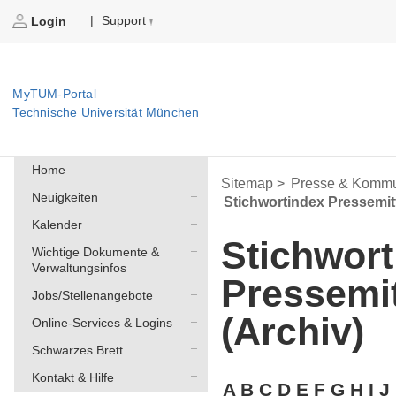
Support
|
Login
MyTUM-Portal
Technische Universität München
Home
Sitemap >
Presse & Kommu
Neuigkeiten
Stichwortindex Pressemit
Kalender
Stichwort
Wichtige Dokumente &
Verwaltungsinfos
Pressemi
Jobs/Stellenangebote
(Archiv)
Online-Services & Logins
Schwarzes Brett
Kontakt & Hilfe
A
B
C
D
E
F
G
H
I
J