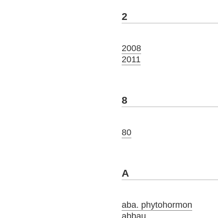
2
2008
2011
8
80
A
aba. phytohormon
abbau