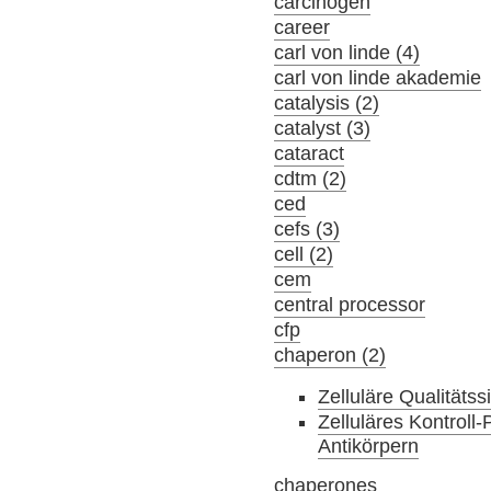
carcinogen
career
carl von linde (4)
carl von linde akademie
catalysis (2)
catalyst (3)
cataract
cdtm (2)
ced
cefs (3)
cell (2)
cem
central processor
cfp
chaperon (2)
Zelluläre Qualitäts
Zelluläres Kontroll
Antikörpern
chaperones