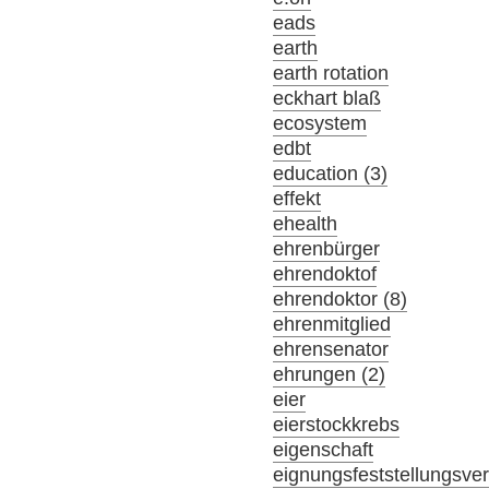
eads
earth
earth rotation
eckhart blaß
ecosystem
edbt
education (3)
effekt
ehealth
ehrenbürger
ehrendoktof
ehrendoktor (8)
ehrenmitglied
ehrensenator
ehrungen (2)
eier
eierstockkrebs
eigenschaft
eignungsfeststellungsve