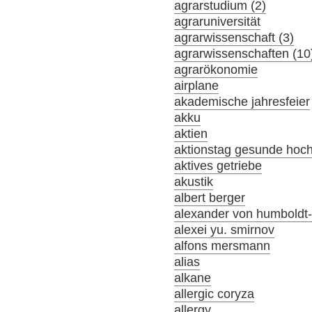
agrarstudium (2)
agraruniversität
agrarwissenschaft (3)
agrarwissenschaften (10
agrarökonomie
airplane
akademische jahresfeier
akku
aktien
aktionstag gesunde hoc
aktives getriebe
akustik
albert berger
alexander von humboldt-s
alexei yu. smirnov
alfons mersmann
alias
alkane
allergic coryza
allergy