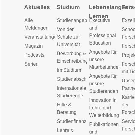
Aktuelles
Studium
Lebenslanges
Fors
Lernen
Alle
Studienangebot
Executive
Exzell
Meldungen
and
Von der
Schoo
Professional
Veranstaltungen
Schule zur
Forsc
Education
Universität
Magazin
Forsc
Angebote für
Bewerbung &
Podcasts
Proje
unsere
Einschreibung
Serien
Forsc
Mitarbeitenden
Im Studium
mit Ti
Angebote für
Studienabschluss
Unser
unsere
Internationale
Partn
Studierenden
Studierende
Karrie
Innovation in
Hilfe &
der
Lehre und
Beratung
Forsc
Weiterbildung
Studienfinanzierung
Servic
Publikationen
Forsc
Lehre &
und