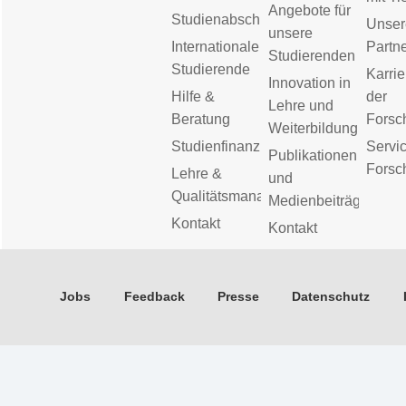
Angebote für
Studienabschluss
Unser
unsere
Internationale
Partn
Studierenden
Studierende
Karrie
Innovation in
Hilfe &
der
Lehre und
Beratung
Forsc
Weiterbildung
Studienfinanzierung
Servic
Publikationen
Forsc
Lehre &
und
Qualitätsmanagement
Medienbeiträge
Kontakt
Kontakt
Jobs
Feedback
Presse
Datenschutz