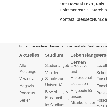
Ort: Hörsaal HS 1, Faku
Boltzmannstr. 3, Garchi
Kontakt:
presse@tum.d
Finden Sie weitere Themen auf der zentralen Webseite d
Aktuelles
Studium
Lebenslanges
Fors
Lernen
Alle
Studienangebot
Executive
Exzell
Meldungen
and
Von der
Schoo
Professional
Veranstaltungen
Schule zur
Forsc
Education
Universität
Magazin
Forsc
Angebote für
Bewerbung &
Podcasts
Proje
unsere
Einschreibung
Serien
Forsc
Mitarbeitenden
Im Studium
mit Ti