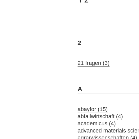
Y
Z
2
21 fragen (3)
A
abayfor (15)
abfallwirtschaft (4)
academicus (4)
advanced materials scie
agrarwissenschaften (4)