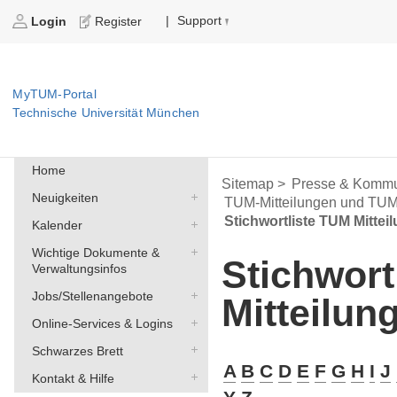
Support
|
Login
Register
MyTUM-Portal
Technische Universität München
Home
Sitemap >
Presse & Kommu
Neuigkeiten
TUM-Mitteilungen und TU
Stichwortliste TUM Mittei
Kalender
Wichtige Dokumente &
Stichwort
Verwaltungsinfos
Jobs/Stellenangebote
Mitteilun
Online-Services & Logins
Schwarzes Brett
A
B
C
D
E
F
G
H
I
J
Kontakt & Hilfe