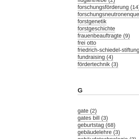
flugantriebe (2)
forschungsförderung (14
forschungsneutronenquel
forstgenetik
forstgeschichte
frauenbeauftragte (9)
frei otto
friedrich-schiedel-stiftun
fundraising (4)
fördertechnik (3)
G
gate (2)
gates bill (3)
geburtstag (68)
gebäudelehre (3)