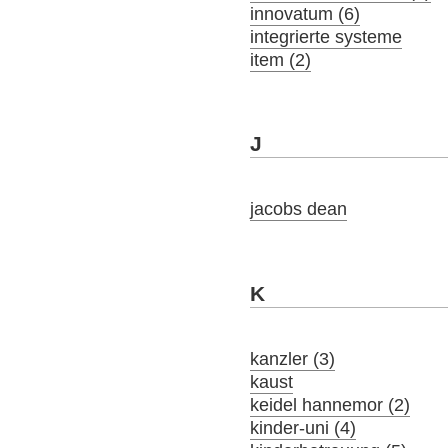
innovatum (6)
integrierte systeme
item (2)
J
jacobs dean
K
kanzler (3)
kaust
keidel hannemor (2)
kinder-uni (4)