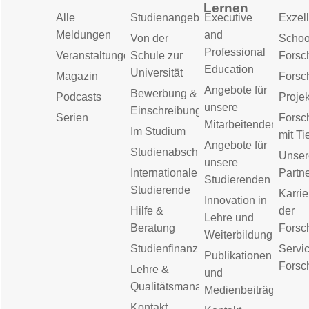
Lernen
Alle
Studienangebot
Executive
Exzell
Meldungen
and
Von der
Schoo
Professional
Veranstaltungen
Schule zur
Forsc
Education
Universität
Magazin
Forsc
Angebote für
Bewerbung &
Podcasts
Proje
unsere
Einschreibung
Serien
Forsc
Mitarbeitenden
Im Studium
mit Ti
Angebote für
Studienabschluss
Unser
unsere
Internationale
Partn
Studierenden
Studierende
Karrie
Innovation in
Hilfe &
der
Lehre und
Beratung
Forsc
Weiterbildung
Studienfinanzierung
Servic
Publikationen
Forsc
Lehre &
und
Qualitätsmanagement
Medienbeiträge
Kontakt