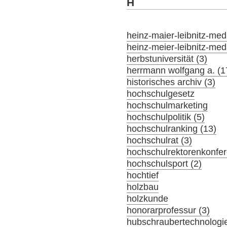
H
heinz-maier-leibnitz-meda
heinz-meier-leibnitz-meda
herbstuniversität (3)
herrmann wolfgang a. (1
historisches archiv (3)
hochschulgesetz
hochschulmarketing
hochschulpolitik (5)
hochschulranking (13)
hochschulrat (3)
hochschulrektorenkonfer
hochschulsport (2)
hochtief
holzbau
holzkunde
honorarprofessur (3)
hubschraubertechnologi