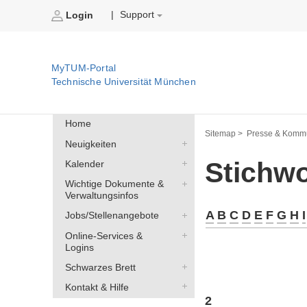
Support
|
Login
MyTUM-Portal
Technische Universität München
Home
Sitemap >
Presse & Kommu
Neuigkeiten
Stichwo
Kalender
Wichtige Dokumente &
Verwaltungsinfos
A
B
C
D
E
F
G
H
I
Jobs/Stellenangebote
Online-Services &
Logins
Schwarzes Brett
Kontakt & Hilfe
2