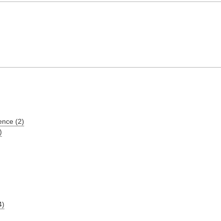
ence (2)
)
4)