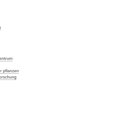
)
zentrum
r pflanzen
forschung