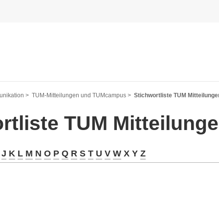
nikation >
TUM-Mitteilungen und TUMcampus >
Stichwortliste TUM Mitteilunge
rtliste TUM Mitteilung
J
K
L
M
N
O
P
Q
R
S
T
U
V
W
X Y
Z