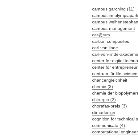
campus garching (11)
campus im olympiapar
campus weihenstephan
campus-management
car@tum
carbon composites
carl von linde
carl-von-linde-akademie
center for digital tec
center for entrepreneuri
centrum für life science
chancengleichheit
chemie (3)
chemie der biopolymere
chirurgie (2)
chorafas-preis (3)
climadesign
cognition for technical 
communicate (4)
computational engineer