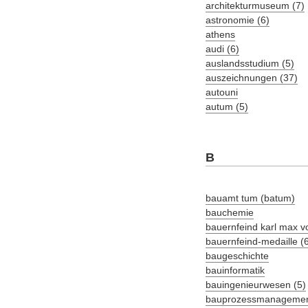
architekturmuseum (7)
astronomie (6)
athens
audi (6)
auslandsstudium (5)
auszeichnungen (37)
autouni
autum (5)
B
bauamt tum (batum)
bauchemie
bauernfeind karl max v
bauernfeind-medaille (
baugeschichte
bauinformatik
bauingenieurwesen (5)
bauprozessmanagemen