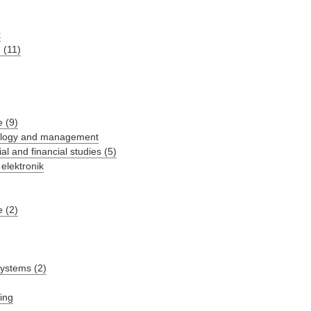
k
 (11)
 (9)
hnology and management
al and financial studies (5)
 elektronik
 (2)
systems (2)
ing