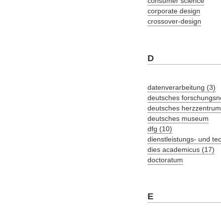
consumer science
corporate design
crossover-design
D
datenverarbeitung (3)
deutsches forschungsn
deutsches herzzentrum
deutsches museum
dfg (10)
dienstleistungs- und t
dies academicus (17)
doctoratum
E