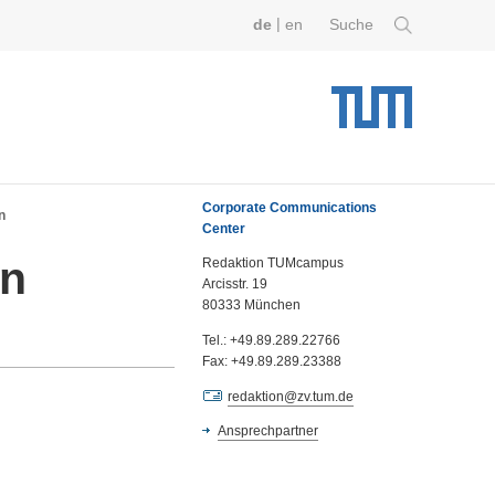
|
de
en
Suche
Corporate Communications
n
Center
en
Redaktion TUMcampus
Arcisstr. 19
80333 München
Tel.: +49.89.289.22766
Fax: +49.89.289.23388
redaktion@zv.tum.de
Ansprechpartner