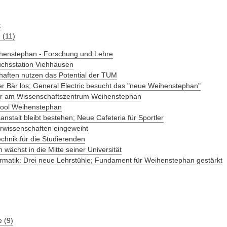
k
 (11)
henstephan - Forschung und Lehre
uchsstation Viehhausen
haften nutzen das Potential der TUM
 Bär los; General Electric besucht das "neue Weihenstephan"
r am Wissenschaftszentrum Weihenstephan
ool Weihenstephan
nstalt bleibt bestehen; Neue Cafeteria für Sportler
rwissenschaften eingeweiht
hnik für die Studierenden
wächst in die Mitte seiner Universität
ormatik: Drei neue Lehrstühle; Fundament für Weihenstephan gestärkt
 (9)