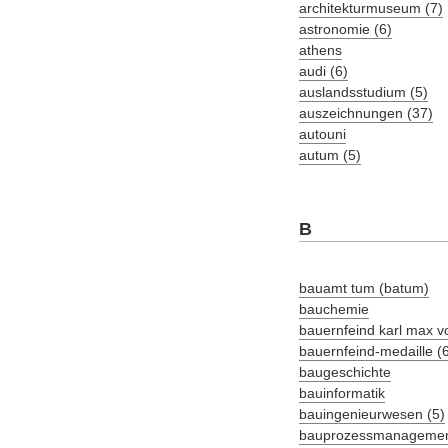
architekturmuseum (7)
astronomie (6)
athens
audi (6)
auslandsstudium (5)
auszeichnungen (37)
autouni
autum (5)
B
bauamt tum (batum)
bauchemie
bauernfeind karl max v
bauernfeind-medaille (
baugeschichte
bauinformatik
bauingenieurwesen (5)
bauprozessmanagemen