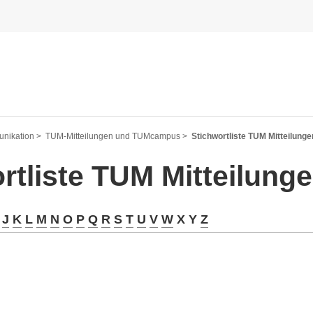
nikation >
TUM-Mitteilungen und TUMcampus >
Stichwortliste TUM Mitteilunge
rtliste TUM Mitteilung
J
K
L
M
N
O
P
Q
R
S
T
U
V
W
X Y
Z