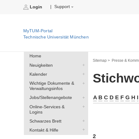
Support
|
Login
MyTUM-Portal
Technische Universität München
Home
Sitemap >
Presse & Kommu
Neuigkeiten
Stichwo
Kalender
Wichtige Dokumente &
Verwaltungsinfos
A
B
C
D
E
F
G
H
I
Jobs/Stellenangebote
Online-Services &
Logins
Schwarzes Brett
Kontakt & Hilfe
2