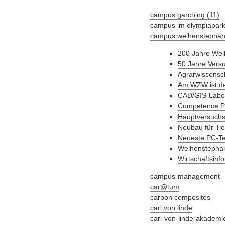
campus garching (11)
campus im olympiapar
campus weihenstephan
200 Jahre Wei
50 Jahre Vers
Agrarwissensc
Am WZW ist der
CAD/GIS-Labo
Competence P
Hauptversuchsa
Neubau für Tie
Neueste PC-Tec
Weihenstephan 
Wirtschaftsinf
campus-management
car@tum
carbon composites
carl von linde
carl-von-linde-akademie