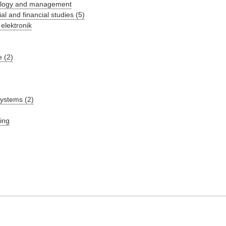
hnology and management
al and financial studies (5)
 elektronik
 (2)
systems (2)
ing