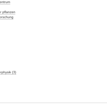
zentrum
r pflanzen
forschung
rphysik (3)