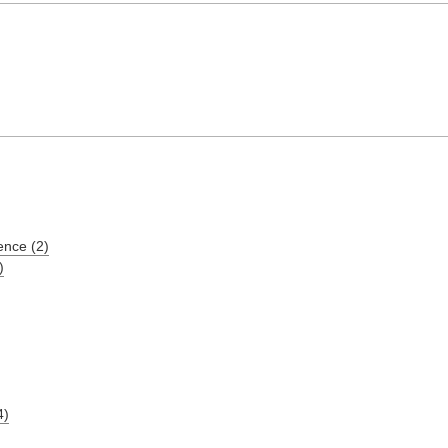
ence (2)
)
4)