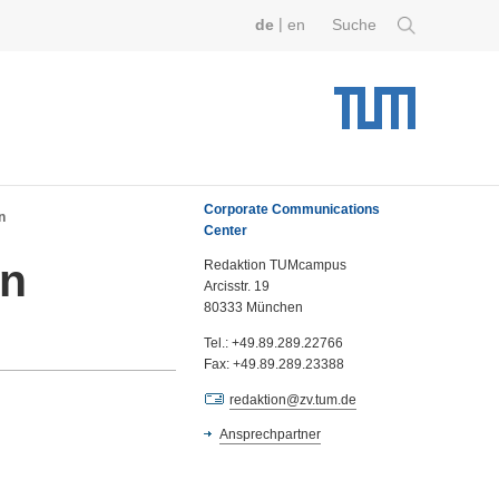
|
de
en
Suche
Corporate Communications
n
Center
en
Redaktion TUMcampus
Arcisstr. 19
80333 München
Tel.: +49.89.289.22766
Fax: +49.89.289.23388
redaktion@zv.tum.de
Ansprechpartner