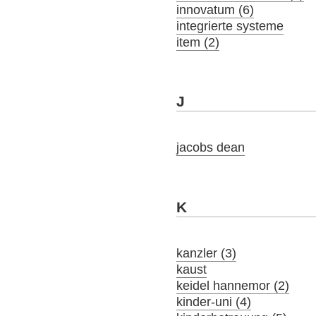
innovatum (6)
integrierte systeme
item (2)
J
jacobs dean
K
kanzler (3)
kaust
keidel hannemor (2)
kinder-uni (4)