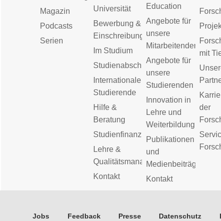
Education
Universität
Magazin
Forsc
Angebote für
Bewerbung &
Podcasts
Proje
unsere
Einschreibung
Serien
Forsc
Mitarbeitenden
Im Studium
mit Ti
Angebote für
Studienabschluss
Unser
unsere
Internationale
Partn
Studierenden
Studierende
Karrie
Innovation in
Hilfe &
der
Lehre und
Beratung
Forsc
Weiterbildung
Studienfinanzierung
Servic
Publikationen
Forsc
Lehre &
und
Qualitätsmanagement
Medienbeiträge
Kontakt
Kontakt
Jobs
Feedback
Presse
Datenschutz