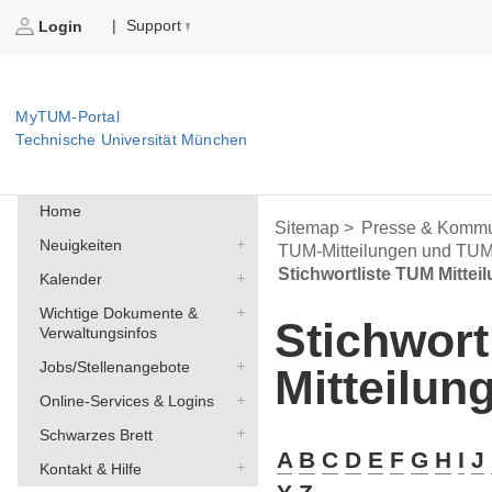
Support
|
Login
MyTUM-Portal
Technische Universität München
Home
Sitemap >
Presse & Kommu
Neuigkeiten
TUM-Mitteilungen und TU
Stichwortliste TUM Mittei
Kalender
Wichtige Dokumente &
Stichwort
Verwaltungsinfos
Jobs/Stellenangebote
Mitteilun
Online-Services & Logins
Schwarzes Brett
A
B
C
D
E
F
G
H
I
J
Kontakt & Hilfe