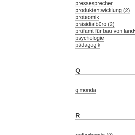
pressesprecher
produktentwicklung (2)
proteomik
präsidialbüro (2)
prüfamt für bau von lan
psychologie
pädagogik
Q
qimonda
R