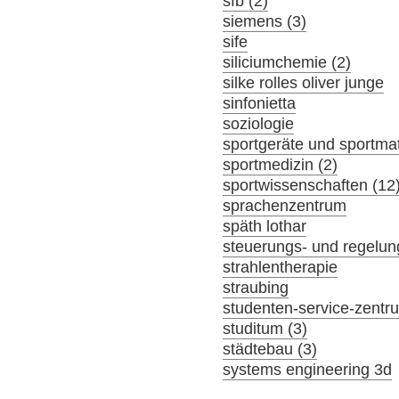
sfb (2)
siemens (3)
sife
siliciumchemie (2)
silke rolles oliver junge
sinfonietta
soziologie
sportgeräte und sportmat
sportmedizin (2)
sportwissenschaften (12
sprachenzentrum
späth lothar
steuerungs- und regelun
strahlentherapie
straubing
studenten-service-zentr
studitum (3)
städtebau (3)
systems engineering 3d