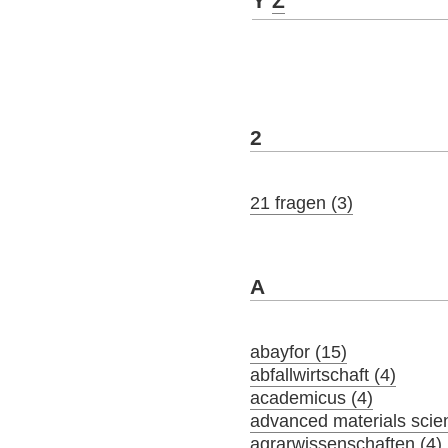
Y
Z
2
21 fragen (3)
A
abayfor (15)
abfallwirtschaft (4)
academicus (4)
advanced materials scie
agrarwissenschaften (4)