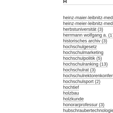
H
heinz-maier-leibnitz-meda
heinz-meier-leibnitz-meda
herbstuniversität (3)
herrmann wolfgang a. (1
historisches archiv (3)
hochschulgesetz
hochschulmarketing
hochschulpolitik (5)
hochschulranking (13)
hochschulrat (3)
hochschulrektorenkonfer
hochschulsport (2)
hochtief
holzbau
holzkunde
honorarprofessur (3)
hubschraubertechnologi