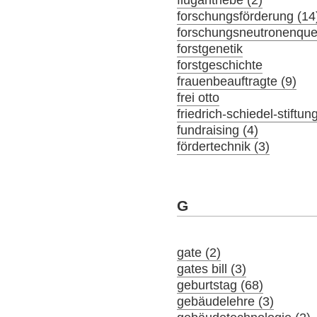
flugantriebe (2)
forschungsförderung (14
forschungsneutronenquel
forstgenetik
forstgeschichte
frauenbeauftragte (9)
frei otto
friedrich-schiedel-stiftun
fundraising (4)
fördertechnik (3)
G
gate (2)
gates bill (3)
geburtstag (68)
gebäudelehre (3)