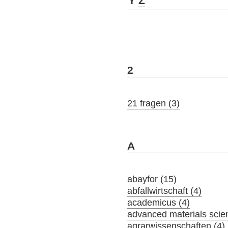
Y
Z
2
21 fragen (3)
A
abayfor (15)
abfallwirtschaft (4)
academicus (4)
advanced materials scie
agrarwissenschaften (4)