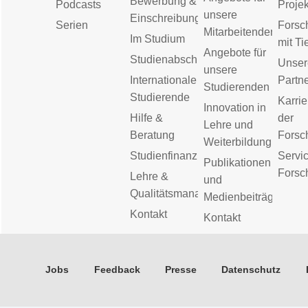
Bewerbung &
Podcasts
Proje
unsere
Einschreibung
Serien
Forsc
Mitarbeitenden
Im Studium
mit Ti
Angebote für
Studienabschluss
Unser
unsere
Internationale
Partn
Studierenden
Studierende
Karrie
Innovation in
Hilfe &
der
Lehre und
Beratung
Forsc
Weiterbildung
Studienfinanzierung
Servic
Publikationen
Forsc
Lehre &
und
Qualitätsmanagement
Medienbeiträge
Kontakt
Kontakt
Jobs
Feedback
Presse
Datenschutz