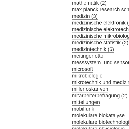
mathematik (2)
max planck research sch
medizin (3)
medizinische elektronik (
medizinische elektrotech
medizinische mikrobiolog
medizinische statistik (2)
medizintechnik (5)
meitinger otto
messsystem- und sensor
microsoft
mikrobiologie
mikrotechnik und medizi
miller oskar von
mitarbeiterbefragung (2)
mitteilungen
mobilfunk
molekulare biokatalyse
molekulare biotechnolog
molekulare physiologie