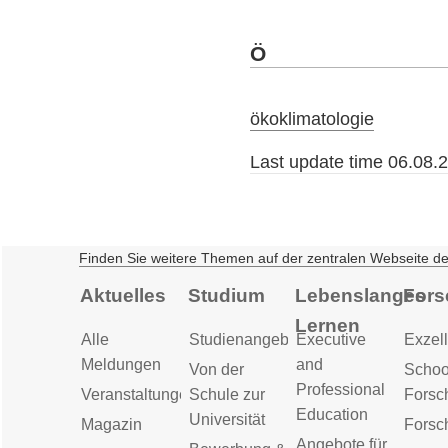
Ö
ökoklimatologie
Last update time 06.08.
Finden Sie weitere Themen auf der zentralen Webseite d
Aktuelles
Studium
Lebenslanges
Fors
Lernen
Alle
Studienangebot
Executive
Exzell
Meldungen
and
Von der
Schoo
Professional
Veranstaltungen
Schule zur
Forsc
Education
Universität
Magazin
Forsc
Angebote für