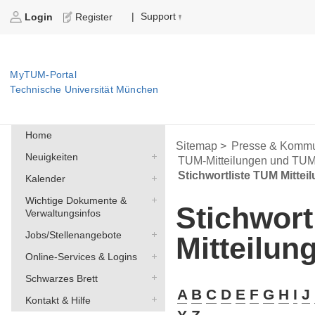
Support
|
Login
Register
MyTUM-Portal
Technische Universität München
Home
Sitemap >
Presse & Kommu
Neuigkeiten
TUM-Mitteilungen und TU
Stichwortliste TUM Mittei
Kalender
Wichtige Dokumente &
Stichwort
Verwaltungsinfos
Jobs/Stellenangebote
Mitteilun
Online-Services & Logins
Schwarzes Brett
A
B
C
D
E
F
G
H
I
J
Kontakt & Hilfe