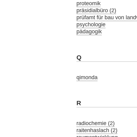
proteomik
präsidialbüro (2)
prüfamt für bau von lan
psychologie
pädagogik
Q
qimonda
R
radiochemie (2)
raitenhaslach (2)