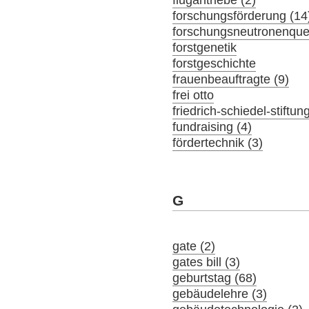
flugantriebe (2)
forschungsförderung (14
forschungsneutronenquel
forstgenetik
forstgeschichte
frauenbeauftragte (9)
frei otto
friedrich-schiedel-stiftun
fundraising (4)
fördertechnik (3)
G
gate (2)
gates bill (3)
geburtstag (68)
gebäudelehre (3)