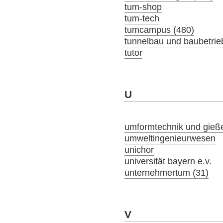
tum-shop
tum-tech
tumcampus (480)
tunnelbau und baubetrie
tutor
U
umformtechnik und gieß
umweltingenieurwesen
unichor
universität bayern e.v.
unternehmertum (31)
V