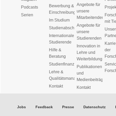
Angebote für
Bewerbung &
Podcasts
Proje
unsere
Einschreibung
Serien
Forsc
Mitarbeitenden
Im Studium
mit Ti
Angebote für
Studienabschluss
Unser
unsere
Internationale
Partn
Studierenden
Studierende
Karrie
Innovation in
Hilfe &
der
Lehre und
Beratung
Forsc
Weiterbildung
Studienfinanzierung
Servic
Publikationen
Forsc
Lehre &
und
Qualitätsmanagement
Medienbeiträge
Kontakt
Kontakt
Jobs
Feedback
Presse
Datenschutz