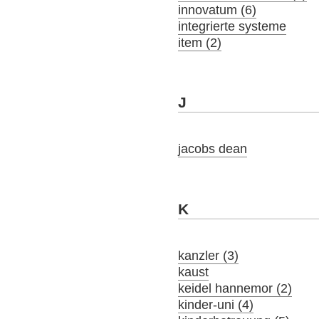
innovatum (6)
integrierte systeme
item (2)
J
jacobs dean
K
kanzler (3)
kaust
keidel hannemor (2)
kinder-uni (4)