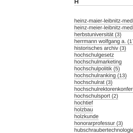
H
heinz-maier-leibnitz-meda
heinz-meier-leibnitz-meda
herbstuniversität (3)
herrmann wolfgang a. (1
historisches archiv (3)
hochschulgesetz
hochschulmarketing
hochschulpolitik (5)
hochschulranking (13)
hochschulrat (3)
hochschulrektorenkonfer
hochschulsport (2)
hochtief
holzbau
holzkunde
honorarprofessur (3)
hubschraubertechnologi