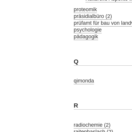
proteomik
präsidialbüro (2)
prüfamt für bau von lan
psychologie
pädagogik
Q
qimonda
R
radiochemie (2)
raitenhaslach (2)