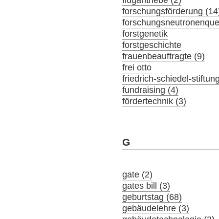
flugantriebe (2)
forschungsförderung (14
forschungsneutronenquel
forstgenetik
forstgeschichte
frauenbeauftragte (9)
frei otto
friedrich-schiedel-stiftun
fundraising (4)
fördertechnik (3)
G
gate (2)
gates bill (3)
geburtstag (68)
gebäudelehre (3)