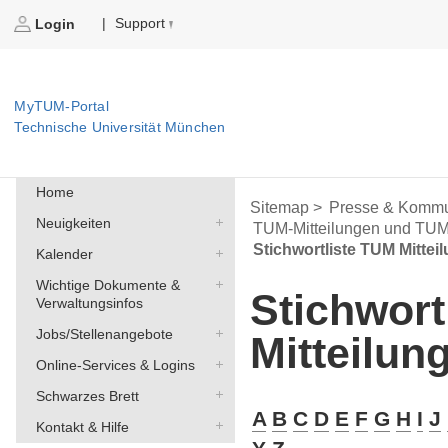
Support
|
Login
MyTUM-Portal
Technische Universität München
Home
Sitemap >
Presse & Kommu
Neuigkeiten
TUM-Mitteilungen und TU
Stichwortliste TUM Mittei
Kalender
Wichtige Dokumente &
Stichwort
Verwaltungsinfos
Jobs/Stellenangebote
Mitteilun
Online-Services & Logins
Schwarzes Brett
A
B
C
D
E
F
G
H
I
J
Kontakt & Hilfe