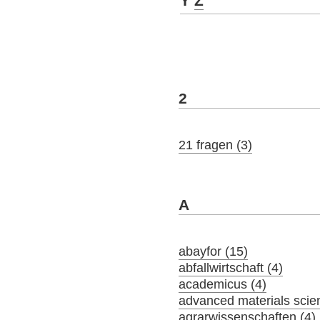
Y
Z
2
21 fragen (3)
A
abayfor (15)
abfallwirtschaft (4)
academicus (4)
advanced materials scie
agrarwissenschaften (4)