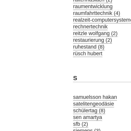
raumentwicklung
raumfahrttechnik (4)
realzeit-computersystem
rechnertechnik
reitzle wolfgang (2)
restaurierung (2)
ruhestand (8)
rüsch hubert
S
samuelsson hakan
satelitengeodäsie
schülertag (8)
sen amartya
sfb (2)
siemens (3)