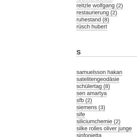
reitzle wolfgang (2)
restaurierung (2)
ruhestand (8)
rüsch hubert
S
samuelsson hakan
satelitengeodäsie
schülertag (8)
sen amartya
sfb (2)
siemens (3)
sife
siliciumchemie (2)
silke rolles oliver junge
sinfonietta