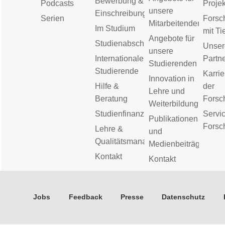
Bewerbung &
Podcasts
Proje
unsere
Einschreibung
Serien
Forsc
Mitarbeitenden
Im Studium
mit Ti
Angebote für
Studienabschluss
Unser
unsere
Internationale
Partn
Studierenden
Studierende
Karrie
Innovation in
Hilfe &
der
Lehre und
Beratung
Forsc
Weiterbildung
Studienfinanzierung
Servic
Publikationen
Forsc
Lehre &
und
Qualitätsmanagement
Medienbeiträge
Kontakt
Kontakt
Jobs
Feedback
Presse
Datenschutz