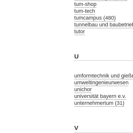
tum-shop
tum-tech
tumcampus (480)
tunnelbau und baubetrie
tutor
U
umformtechnik und gieß
umweltingenieurwesen
unichor
universität bayern e.v.
unternehmertum (31)
V