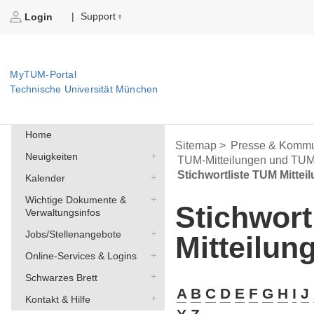
Support
|
Login
MyTUM-Portal
Technische Universität München
Home
Sitemap >
Presse & Kommu
Neuigkeiten
TUM-Mitteilungen und TU
Stichwortliste TUM Mittei
Kalender
Wichtige Dokumente &
Stichwort
Verwaltungsinfos
Jobs/Stellenangebote
Mitteilun
Online-Services & Logins
Schwarzes Brett
A
B
C
D
E
F
G
H
I
J
Kontakt & Hilfe