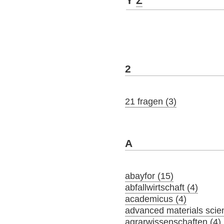
Y
Z
2
21 fragen (3)
A
abayfor (15)
abfallwirtschaft (4)
academicus (4)
advanced materials scie
agrarwissenschaften (4)