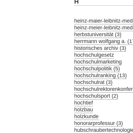
H
heinz-maier-leibnitz-meda
heinz-meier-leibnitz-meda
herbstuniversität (3)
herrmann wolfgang a. (1
historisches archiv (3)
hochschulgesetz
hochschulmarketing
hochschulpolitik (5)
hochschulranking (13)
hochschulrat (3)
hochschulrektorenkonfer
hochschulsport (2)
hochtief
holzbau
holzkunde
honorarprofessur (3)
hubschraubertechnologi