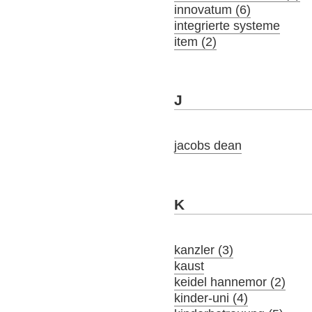
innovatum (6)
integrierte systeme
item (2)
J
jacobs dean
K
kanzler (3)
kaust
keidel hannemor (2)
kinder-uni (4)