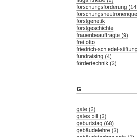
flugantriebe (2)
forschungsförderung (14
forschungsneutronenquel
forstgenetik
forstgeschichte
frauenbeauftragte (9)
frei otto
friedrich-schiedel-stiftun
fundraising (4)
fördertechnik (3)
G
gate (2)
gates bill (3)
geburtstag (68)
gebäudelehre (3)