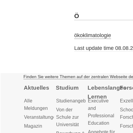
Ö
ökoklimatologie
Last update time 08.08.
Finden Sie weitere Themen auf der zentralen Webseite d
Aktuelles
Studium
Lebenslanges
Fors
Lernen
Alle
Studienangebot
Executive
Exzell
Meldungen
and
Von der
Schoo
Professional
Veranstaltungen
Schule zur
Forsc
Education
Universität
Magazin
Forsc
Angebote für