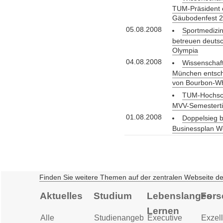
TUM-Präsident e
Gäubodenfest 
05.08.2008
Sportmedizi
betreuen deutsc
Olympia
04.08.2008
Wissenschaft
München entsch
von Bourbon-W
TUM-Hochsch
MVV-Semesterti
01.08.2008
Doppelsieg 
Businessplan W
Finden Sie weitere Themen auf der zentralen Webseite d
Aktuelles
Studium
Lebenslanges
Fors
Lernen
Alle
Studienangebot
Executive
Exzell