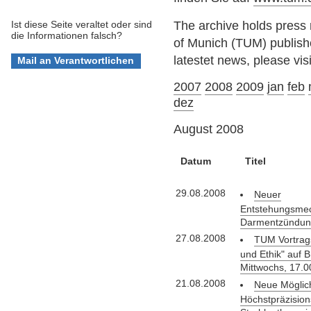
The archive holds press 
Ist diese Seite veraltet oder sind
die Informationen falsch?
of Munich (TUM) publis
latestet news, please vis
2007
2008
2009
jan
feb
dez
August 2008
Datum
Titel
29.08.2008
Neuer
Entstehungsme
Darmentzündun
27.08.2008
TUM Vortrags
und Ethik" auf 
Mittwochs, 17.0
21.08.2008
Neue Möglich
Höchstpräzision