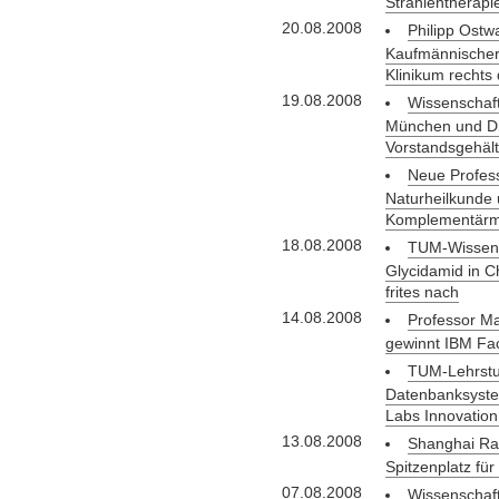
Strahlentherapi
20.08.2008
Philipp Ostw
Kaufmännischer
Klinikum rechts 
19.08.2008
Wissenschaft
München und D
Vorstandsgehält
Neue Profess
Naturheilkunde
Komplementärm
18.08.2008
TUM-Wissens
Glycidamid in 
frites nach
14.08.2008
Professor Ma
gewinnt IBM Fa
TUM-Lehrstuh
Datenbanksyst
Labs Innovatio
13.08.2008
Shanghai Ra
Spitzenplatz f
07.08.2008
Wissenschaft 