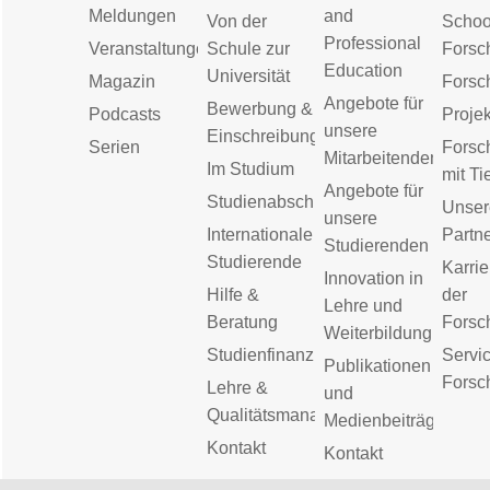
Meldungen
and
Von der
Schoo
Professional
Veranstaltungen
Schule zur
Forsc
Education
Universität
Magazin
Forsc
Angebote für
Bewerbung &
Podcasts
Proje
unsere
Einschreibung
Serien
Forsc
Mitarbeitenden
Im Studium
mit Ti
Angebote für
Studienabschluss
Unser
unsere
Internationale
Partn
Studierenden
Studierende
Karrie
Innovation in
Hilfe &
der
Lehre und
Beratung
Forsc
Weiterbildung
Studienfinanzierung
Servic
Publikationen
Forsc
Lehre &
und
Qualitätsmanagement
Medienbeiträge
Kontakt
Kontakt