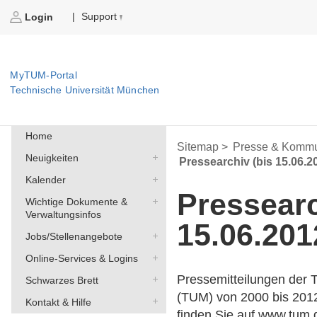
Support
|
Login
MyTUM-Portal
Technische Universität München
Home
Sitemap >
Presse & Kommu
Neuigkeiten
Pressearchiv (bis 15.06.2
Kalender
Pressearc
Wichtige Dokumente &
Verwaltungsinfos
15.06.201
Jobs/Stellenangebote
Online-Services & Logins
Pressemitteilungen der 
Schwarzes Brett
(TUM) von 2000 bis 201
Kontakt & Hilfe
finden Sie auf
www.tum.d