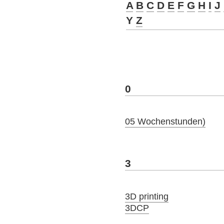
A
B
C
D
E
F
G
H
I
J
Y
Z
0
05 Wochenstunden)
3
3D printing
3DCP