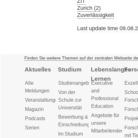
ZIT
Zurich (2)
Zuverlässigkeit
Last update time 09.08.
Finden Sie weitere Themen auf der zentralen Webseite d
Aktuelles
Studium
Lebenslanges
Fors
Lernen
Alle
Studienangebot
Executive
Exzell
Meldungen
and
Von der
Schoo
Professional
Veranstaltungen
Schule zur
Forsc
Education
Universität
Magazin
Forsc
Angebote für
Bewerbung &
Podcasts
Proje
unsere
Einschreibung
Serien
Forsc
Mitarbeitenden
Im Studium
mit Ti