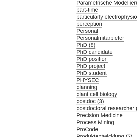
Parametrische Modellier
part-time
particularly electrophysi
perception
Personal
Personalmitarbieter
PhD (8)
PhD candidate
PhD position
PhD project
PhD student
PHYSEC
planning
plant cell biology
postdoc (3)
postdoctoral researcher 
Precision Medicine
Process Mining
ProCode
Produktentwicklung (2)