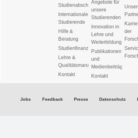
Angebote für
Studienabschluss
Unser
unsere
Internationale
Partn
Studierenden
Studierende
Karrie
Innovation in
Hilfe &
der
Lehre und
Beratung
Forsc
Weiterbildung
Studienfinanzierung
Servic
Publikationen
Forsc
Lehre &
und
Qualitätsmanagement
Medienbeiträge
Kontakt
Kontakt
Jobs
Feedback
Presse
Datenschutz