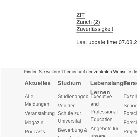
ZIT
Zurich (2)
Zuverlässigkeit
Last update time 07.08.
Finden Sie weitere Themen auf der zentralen Webseite d
Aktuelles
Studium
Lebenslanges
Fors
Lernen
Alle
Studienangebot
Executive
Exzell
Meldungen
and
Von der
Schoo
Professional
Veranstaltungen
Schule zur
Forsc
Education
Universität
Magazin
Forsc
Angebote für
Bewerbung &
Podcasts
Proje
unsere