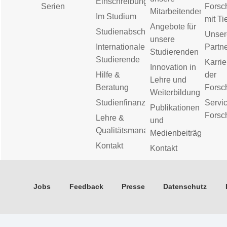
Einschreibung
Serien
Forsc
Mitarbeitenden
Im Studium
mit Ti
Angebote für
Studienabschluss
Unser
unsere
Internationale
Partn
Studierenden
Studierende
Karrie
Innovation in
Hilfe &
der
Lehre und
Beratung
Forsc
Weiterbildung
Studienfinanzierung
Servic
Publikationen
Forsc
Lehre &
und
Qualitätsmanagement
Medienbeiträge
Kontakt
Kontakt
Jobs
Feedback
Presse
Datenschutz