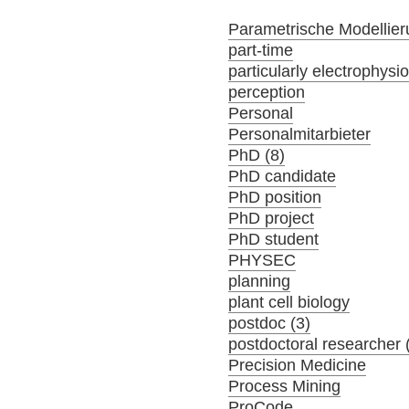
Parametrische Modellier
part-time
particularly electrophysi
perception
Personal
Personalmitarbieter
PhD (8)
PhD candidate
PhD position
PhD project
PhD student
PHYSEC
planning
plant cell biology
postdoc (3)
postdoctoral researcher 
Precision Medicine
Process Mining
ProCode