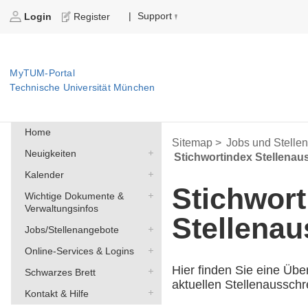
Support
|
Login
Register
MyTUM-Portal
Technische Universität München
Home
Sitemap >
Jobs und Stelle
Neuigkeiten
Stichwortindex Stellena
Kalender
Stichwort
Wichtige Dokumente &
Verwaltungsinfos
Stellena
Jobs/Stellenangebote
Online-Services & Logins
Hier finden Sie eine Übe
Schwarzes Brett
aktuellen Stellenaussch
Kontakt & Hilfe