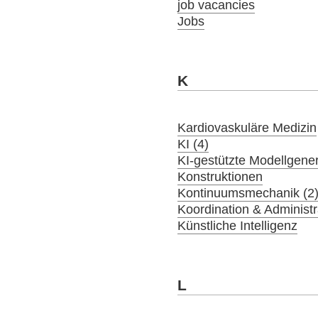
job vacancies
Jobs
K
Kardiovaskuläre Medizin
KI (4)
KI-gestützte Modellgener
Konstruktionen
Kontinuumsmechanik (2
Koordination & Administr
Künstliche Intelligenz
L