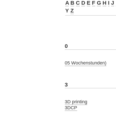
A
B
C
D
E
F
G
H
I
J
Y
Z
0
05 Wochenstunden)
3
3D printing
3DCP