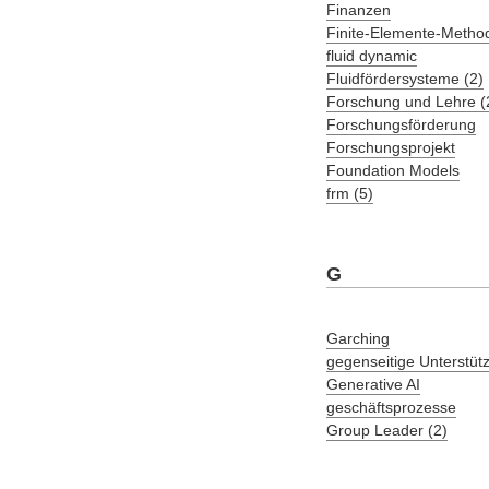
Finanzen
Finite-Elemente-Metho
fluid dynamic
Fluidfördersysteme (2)
Forschung und Lehre (
Forschungsförderung
Forschungsprojekt
Foundation Models
frm (5)
G
Garching
gegenseitige Unterstüt
Generative AI
geschäftsprozesse
Group Leader (2)