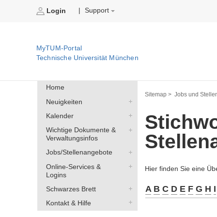
Support
|
Login
MyTUM-Portal
Technische Universität München
Home
Sitemap >
Jobs und Stelle
Neuigkeiten
Stichwo
Kalender
Wichtige Dokumente &
Stelle
Verwaltungsinfos
Jobs/Stellenangebote
Online-Services &
Hier finden Sie eine Üb
Logins
A
B
C
D
E
F
G
H
I
Schwarzes Brett
Kontakt & Hilfe