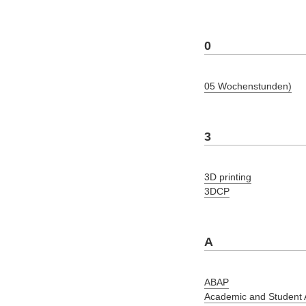
0
05 Wochenstunden)
3
3D printing
3DCP
A
ABAP
Academic and Student A