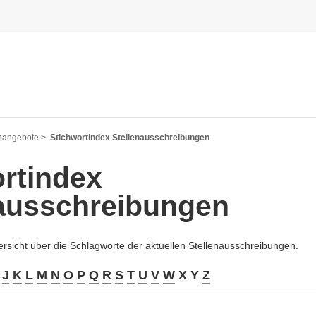
nangebote >
Stichwortindex Stellenausschreibungen
rtindex
nausschreibungen
ersicht über die Schlagworte der aktuellen Stellenausschreibungen.
J
K
L
M
N
O
P
Q
R
S
T
U
V
W
X Y
Z