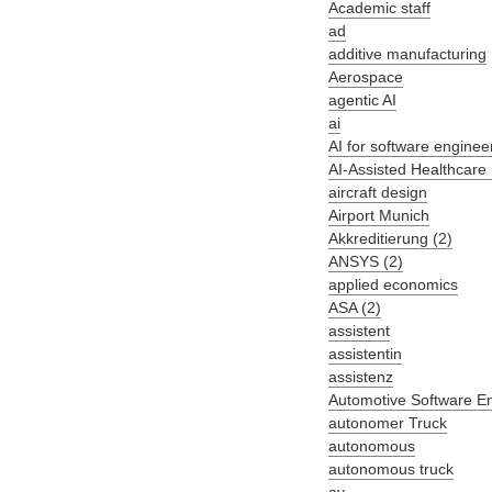
Academic staff
ad
additive manufacturing
Aerospace
agentic AI
ai
AI for software enginee
AI-Assisted Healthcare
aircraft design
Airport Munich
Akkreditierung (2)
ANSYS (2)
applied economics
ASA (2)
assistent
assistentin
assistenz
Automotive Software E
autonomer Truck
autonomous
autonomous truck