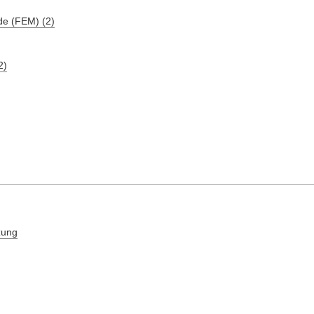
de (FEM) (2)
2)
zung