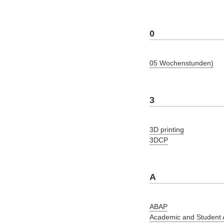
0
05 Wochenstunden)
3
3D printing
3DCP
A
ABAP
Academic and Student A