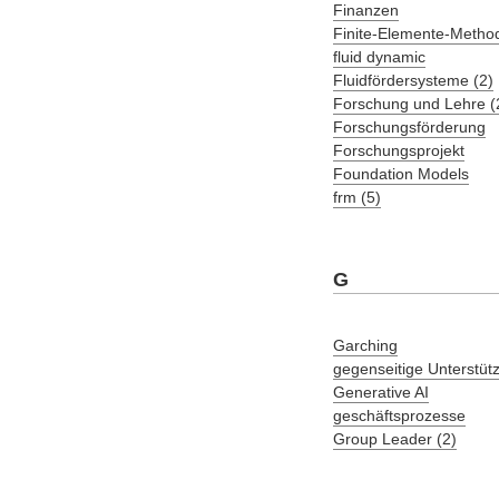
Finanzen
Finite-Elemente-Metho
fluid dynamic
Fluidfördersysteme (2)
Forschung und Lehre (
Forschungsförderung
Forschungsprojekt
Foundation Models
frm (5)
G
Garching
gegenseitige Unterstüt
Generative AI
geschäftsprozesse
Group Leader (2)