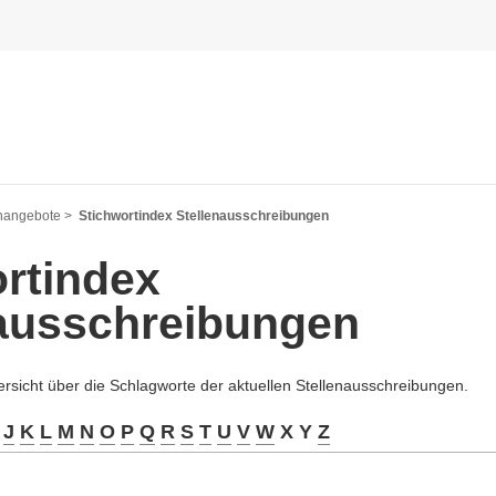
nangebote >
Stichwortindex Stellenausschreibungen
rtindex
nausschreibungen
ersicht über die Schlagworte der aktuellen Stellenausschreibungen.
J
K
L
M
N
O
P
Q
R
S
T
U
V
W
X Y
Z