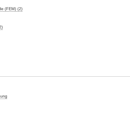
de (FEM) (2)
2)
zung