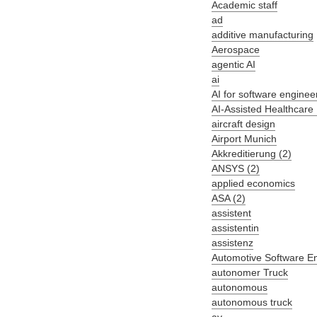
Academic staff
ad
additive manufacturing
Aerospace
agentic AI
ai
AI for software enginee
AI-Assisted Healthcare
aircraft design
Airport Munich
Akkreditierung (2)
ANSYS (2)
applied economics
ASA (2)
assistent
assistentin
assistenz
Automotive Software E
autonomer Truck
autonomous
autonomous truck