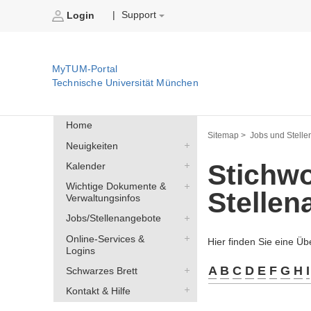
Support
|
Login
MyTUM-Portal
Technische Universität München
Home
Sitemap >
Jobs und Stelle
Neuigkeiten
Stichwo
Kalender
Wichtige Dokumente &
Stelle
Verwaltungsinfos
Jobs/Stellenangebote
Online-Services &
Hier finden Sie eine Üb
Logins
A
B
C
D
E
F
G
H
I
Schwarzes Brett
Kontakt & Hilfe