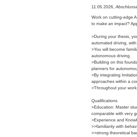
11.05.2026,
Abschlussa
Work on cutting-edge A
to make an impact? App
>During your thesis, you
automated driving, with
>You will become famili
autonomous driving.
>Building on this found
planners for autonomous
>By integrating Imitati
approaches within a c
>Throughout your work, 
Qualifications
>Education: Master studi
comparable with very 
>Experience and Know
>>familiarity with behav
>>strong theoretical ba