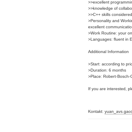
>>excellent programming
>>knowledge of collabo
>>C++ skills considered
>Personality and Workin
excellent communication
>Work Routine: your on-
>Languages: fluent in E
Additional Information
>Start: according to pr
>Duration: 6 months
>Place: Robert-Bosch
If you are interested, 
Kontakt:
yuan_avs.gao