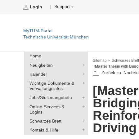
Support
|
Login
MyTUM-Portal
Technische Universität München
Home
Sitemap >
Schwarzes Brett
Neuigkeiten
[Master Thesis with Bosc
Zurück zu
Nachric
Kalender
Wichtige Dokumente &
[Master
Verwaltungsinfos
Jobs/Stellenangebote
Bridgin
Online-Services &
Reinfor
Logins
Schwarzes Brett
Driving
Kontakt & Hilfe