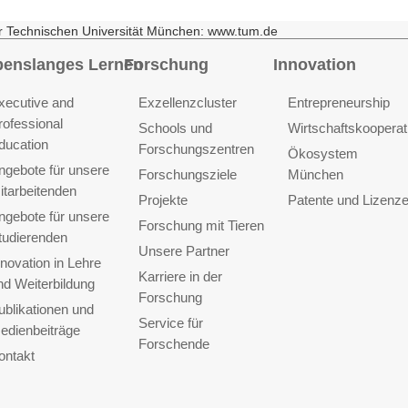
r Technischen Universität München: www.tum.de
benslanges Lernen
Forschung
Innovation
xecutive and
Exzellenzcluster
Entrepreneurship
rofessional
Schools und
Wirtschaftskooperat
ducation
Forschungszentren
Ökosystem
ngebote für unsere
Forschungsziele
München
itarbeitenden
Projekte
Patente und Lizenz
ngebote für unsere
Forschung mit Tieren
tudierenden
Unsere Partner
nnovation in Lehre
Karriere in der
nd Weiterbildung
Forschung
ublikationen und
Service für
edienbeiträge
Forschende
ontakt