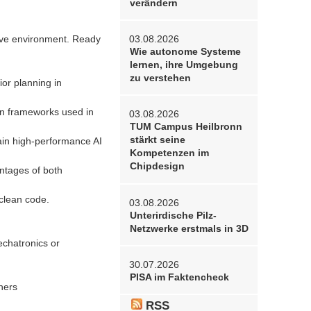
verändern
03.08.2026
tive environment. Ready
Wie autonome Systeme
lernen, ihre Umgebung
zu verstehen
ior planning in
ion frameworks used in
03.08.2026
TUM Campus Heilbronn
stärkt seine
rain high-performance AI
Kompetenzen im
Chipdesign
antages of both
clean code.
03.08.2026
Unterirdische Pilz-
Netzwerke erstmals in 3D
echatronics or
30.07.2026
PISA im Faktencheck
ners
RSS