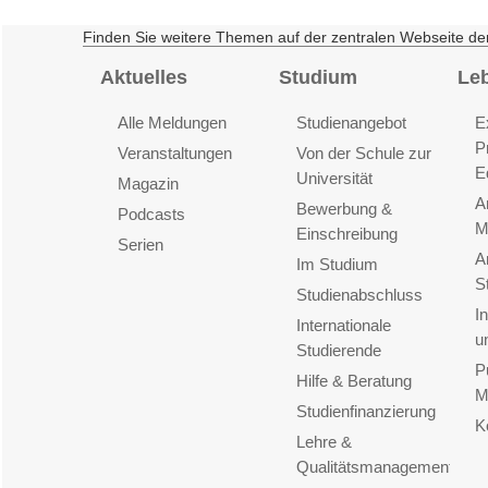
Finden Sie weitere Themen auf der zentralen Webseite de
Aktuelles
Studium
Le
Alle Meldungen
Studienangebot
E
P
Veranstaltungen
Von der Schule zur
E
Universität
Magazin
A
Bewerbung &
Podcasts
M
Einschreibung
Serien
A
Im Studium
S
Studienabschluss
I
Internationale
u
Studierende
P
Hilfe & Beratung
M
Studienfinanzierung
K
Lehre &
Qualitätsmanagement