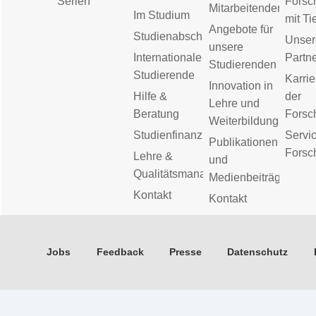
Serien
Forsc
Mitarbeitenden
Im Studium
mit Ti
Angebote für
Studienabschluss
Unser
unsere
Internationale
Partn
Studierenden
Studierende
Karrie
Innovation in
Hilfe &
der
Lehre und
Beratung
Forsc
Weiterbildung
Studienfinanzierung
Servic
Publikationen
Forsc
Lehre &
und
Qualitätsmanagement
Medienbeiträge
Kontakt
Kontakt
Jobs
Feedback
Presse
Datenschutz