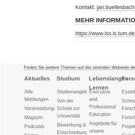
Kontakt:
jan.buellesbac
MEHR INFORMATI
https://www.lss.ls.tum.de
Finden Sie weitere Themen auf der zentralen Webseite d
Aktuelles
Studium
Lebenslanges
Fors
Lernen
Alle
Studienangebot
Executive
Exzell
Meldungen
and
Von der
Schoo
Professional
Veranstaltungen
Schule zur
Forsc
Education
Universität
Magazin
Forsc
Angebote für
Bewerbung &
Podcasts
Proje
unsere
Einschreibung