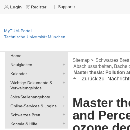
Support
|
Login
Register
MyTUM-Portal
Technische Universität München
Home
Sitemap >
Schwarzes Brett
Neuigkeiten
Abschlussarbeiten, Bachelo
Master thesis: Pollution 
Kalender
Zurück zu
Nachricht
Wichtige Dokumente &
Verwaltungsinfos
Jobs/Stellenangebote
Master th
Online-Services & Logins
and Perce
Schwarzes Brett
ozone deg
Kontakt & Hilfe