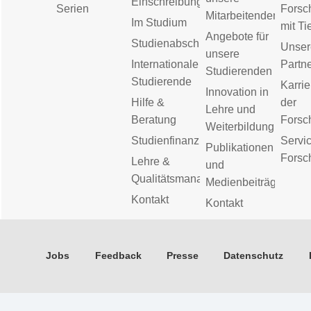
Einschreibung
Serien
Forsc
Mitarbeitenden
Im Studium
mit Ti
Angebote für
Studienabschluss
Unser
unsere
Internationale
Partn
Studierenden
Studierende
Karrie
Innovation in
Hilfe &
der
Lehre und
Beratung
Forsc
Weiterbildung
Studienfinanzierung
Servic
Publikationen
Forsc
Lehre &
und
Qualitätsmanagement
Medienbeiträge
Kontakt
Kontakt
Jobs
Feedback
Presse
Datenschutz