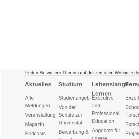
Finden Sie weitere Themen auf der zentralen Webseite d
Aktuelles
Studium
Lebenslanges
Fors
Lernen
Alle
Studienangebot
Executive
Exzell
Meldungen
and
Von der
Schoo
Professional
Veranstaltungen
Schule zur
Forsc
Education
Universität
Magazin
Forsc
Angebote für
Bewerbung &
Podcasts
Proje
unsere