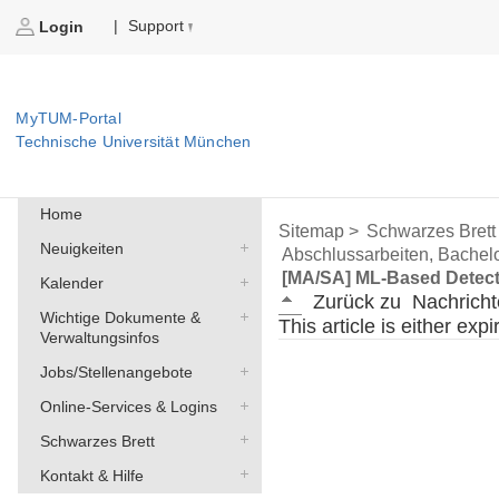
Support
|
Login
MyTUM-Portal
Technische Universität München
Home
Sitemap >
Schwarzes Brett
Neuigkeiten
Abschlussarbeiten, Bachelo
[MA/SA] ML-Based Detecti
Kalender
Zurück zu
Nachricht
Wichtige Dokumente &
This article is either exp
Verwaltungsinfos
Jobs/Stellenangebote
Online-Services & Logins
Schwarzes Brett
Kontakt & Hilfe