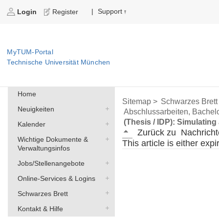
Support
|
Login
Register
MyTUM-Portal
Technische Universität München
Home
Sitemap >
Schwarzes Brett
Neuigkeiten
Abschlussarbeiten, Bachelo
(Thesis / IDP): Simulatin
Kalender
Zurück zu
Nachricht
Wichtige Dokumente &
This article is either exp
Verwaltungsinfos
Jobs/Stellenangebote
Online-Services & Logins
Schwarzes Brett
Kontakt & Hilfe