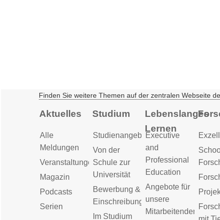
Finden Sie weitere Themen auf der zentralen Webseite d
Aktuelles
Studium
Lebenslanges
Fors
Lernen
Alle
Studienangebot
Executive
Exzell
Meldungen
and
Von der
Schoo
Professional
Veranstaltungen
Schule zur
Forsc
Education
Universität
Magazin
Forsc
Angebote für
Bewerbung &
Podcasts
Proje
unsere
Einschreibung
Serien
Forsc
Mitarbeitenden
Im Studium
mit Ti