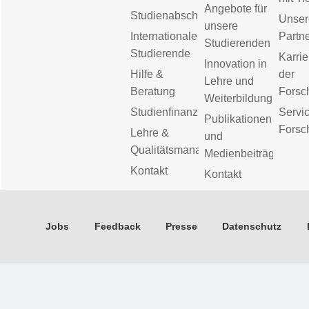
Angebote für
Studienabschluss
Unser
unsere
Internationale
Partn
Studierenden
Studierende
Karrie
Innovation in
Hilfe &
der
Lehre und
Beratung
Forsc
Weiterbildung
Studienfinanzierung
Servic
Publikationen
Forsc
Lehre &
und
Qualitätsmanagement
Medienbeiträge
Kontakt
Kontakt
Jobs
Feedback
Presse
Datenschutz