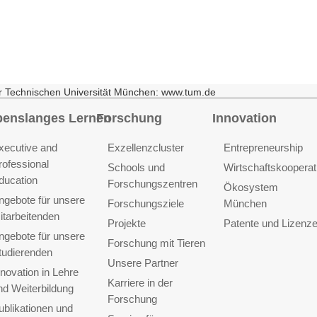
r Technischen Universität München: www.tum.de
benslanges Lernen
Forschung
Innovation
xecutive and
Exzellenzcluster
Entrepreneurship
rofessional
Schools und
Wirtschaftskooperat
ducation
Forschungszentren
Ökosystem
ngebote für unsere
Forschungsziele
München
itarbeitenden
Projekte
Patente und Lizenz
ngebote für unsere
Forschung mit Tieren
tudierenden
Unsere Partner
nnovation in Lehre
Karriere in der
nd Weiterbildung
Forschung
ublikationen und