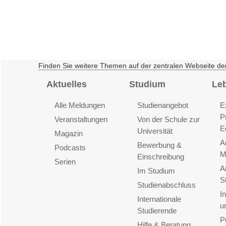
Finden Sie weitere Themen auf der zentralen Webseite de
Aktuelles
Studium
Le
Alle Meldungen
Studienangebot
E
P
Veranstaltungen
Von der Schule zur
E
Universität
Magazin
A
Bewerbung &
Podcasts
M
Einschreibung
Serien
A
Im Studium
S
Studienabschluss
I
Internationale
u
Studierende
P
Hilfe & Beratung