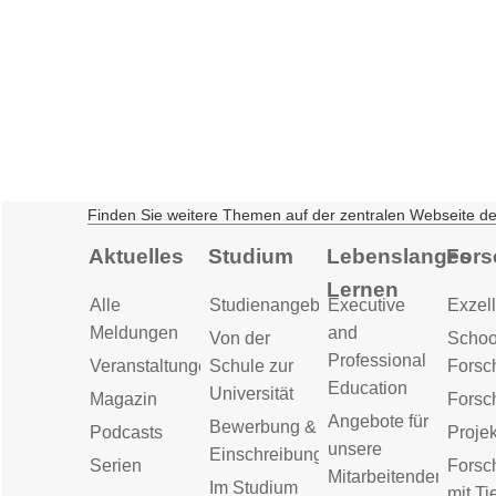
Finden Sie weitere Themen auf der zentralen Webseite d
Aktuelles
Studium
Lebenslanges
Fors
Lernen
Alle
Studienangebot
Executive
Exzell
Meldungen
and
Von der
Schoo
Professional
Veranstaltungen
Schule zur
Forsc
Education
Universität
Magazin
Forsc
Angebote für
Bewerbung &
Podcasts
Proje
unsere
Einschreibung
Serien
Forsc
Mitarbeitenden
Im Studium
mit Ti