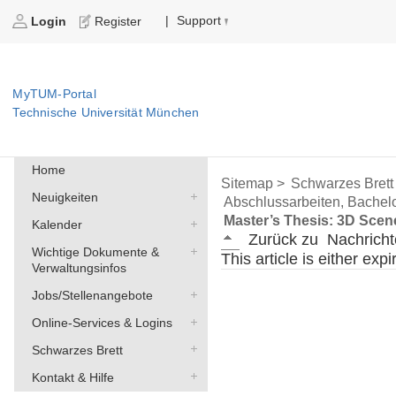
Support
|
Login
Register
MyTUM-Portal
Technische Universität München
Home
Sitemap >
Schwarzes Brett
Neuigkeiten
Abschlussarbeiten, Bachelo
Master’s Thesis: 3D Sce
Kalender
Zurück zu
Nachricht
Wichtige Dokumente &
This article is either exp
Verwaltungsinfos
Jobs/Stellenangebote
Online-Services & Logins
Schwarzes Brett
Kontakt & Hilfe