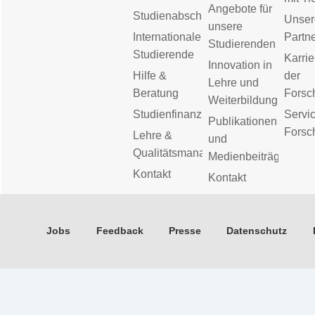
Angebote für
Studienabschluss
Unser
unsere
Internationale
Partn
Studierenden
Studierende
Karrie
Innovation in
Hilfe &
der
Lehre und
Beratung
Forsc
Weiterbildung
Studienfinanzierung
Servic
Publikationen
Forsc
Lehre &
und
Qualitätsmanagement
Medienbeiträge
Kontakt
Kontakt
Jobs
Feedback
Presse
Datenschutz