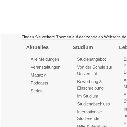
Finden Sie weitere Themen auf der zentralen Webseite de
Aktuelles
Studium
Le
Alle Meldungen
Studienangebot
E
P
Veranstaltungen
Von der Schule zur
E
Universität
Magazin
A
Bewerbung &
Podcasts
M
Einschreibung
Serien
A
Im Studium
S
Studienabschluss
I
Internationale
u
Studierende
P
Hilfe & Beratung