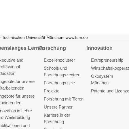
r Technischen Universität München: www.tum.de
benslanges Lernen
Forschung
Innovation
xecutive and
Exzellenzcluster
Entrepreneurship
rofessional
Schools und
Wirtschaftskooperat
ducation
Forschungszentren
Ökosystem
ngebote für unsere
Forschungsziele
München
itarbeitenden
Projekte
Patente und Lizenz
ngebote für unsere
Forschung mit Tieren
tudierenden
Unsere Partner
nnovation in Lehre
Karriere in der
nd Weiterbildung
Forschung
ublikationen und