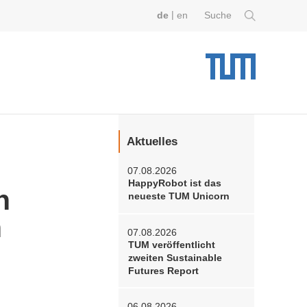
|
de
en
Suche
Aktuelles
07.08.2026
HappyRobot ist das
n
neueste TUM Unicorn
n
07.08.2026
TUM veröffentlicht
zweiten Sustainable
Futures Report
06.08.2026