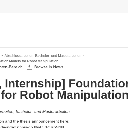
 >
Abschlussarbeiten, Bachelor- und Masterarbeiten >
dation Models for Robot Manipulation
hten-Bereich
Browse in News
, Internship] Foundatio
for Robot Manipulatio
rbeiten, Bachelor- und Masterarbeiten
tion and the thesis announcement here:
um.de/index.php/s/dpJ8wL5rPQso5NN