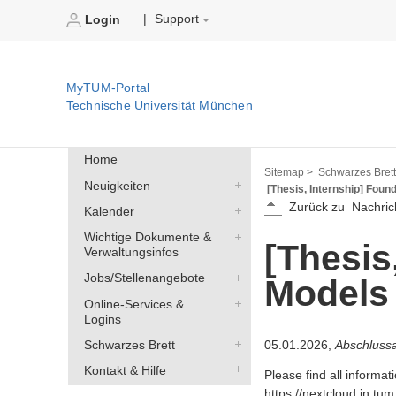
Support
|
Login
MyTUM-Portal
Technische Universität München
Home
Sitemap >
Schwarzes Brett
Neuigkeiten
[Thesis, Internship] Foun
Zurück zu
Nachric
Kalender
Wichtige Dokumente &
[Thesis
Verwaltungsinfos
Jobs/Stellenangebote
Models 
Online-Services &
Logins
05.01.2026,
Abschlussa
Schwarzes Brett
Kontakt & Hilfe
Please find all informa
https://nextcloud.in.t