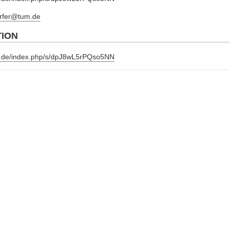
erfer@tum.de
TION
um.de/index.php/s/dpJ8wL5rPQso5NN