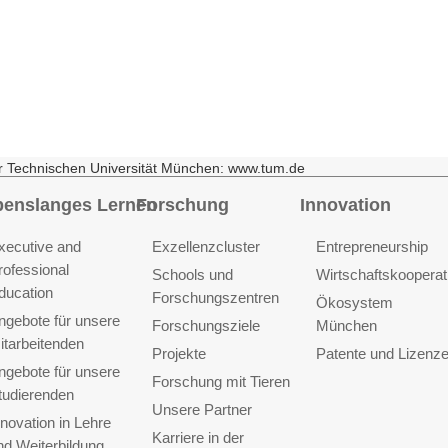
r Technischen Universität München: www.tum.de
benslanges Lernen
Forschung
Innovation
xecutive and
Exzellenzcluster
Entrepreneurship
rofessional
Schools und
Wirtschaftskooperat
ducation
Forschungszentren
Ökosystem
ngebote für unsere
Forschungsziele
München
itarbeitenden
Projekte
Patente und Lizenz
ngebote für unsere
Forschung mit Tieren
tudierenden
Unsere Partner
nnovation in Lehre
Karriere in der
nd Weiterbildung