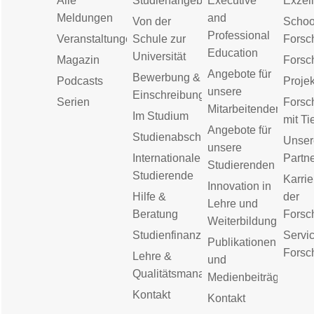
Alle
Studienangebot
Executive
Exzell
Meldungen
and
Von der
Schoo
Professional
Veranstaltungen
Schule zur
Forsc
Education
Universität
Magazin
Forsc
Angebote für
Bewerbung &
Podcasts
Proje
unsere
Einschreibung
Serien
Forsc
Mitarbeitenden
Im Studium
mit Ti
Angebote für
Studienabschluss
Unser
unsere
Internationale
Partn
Studierenden
Studierende
Karrie
Innovation in
Hilfe &
der
Lehre und
Beratung
Forsc
Weiterbildung
Studienfinanzierung
Servic
Publikationen
Forsc
Lehre &
und
Qualitätsmanagement
Medienbeiträge
Kontakt
Kontakt