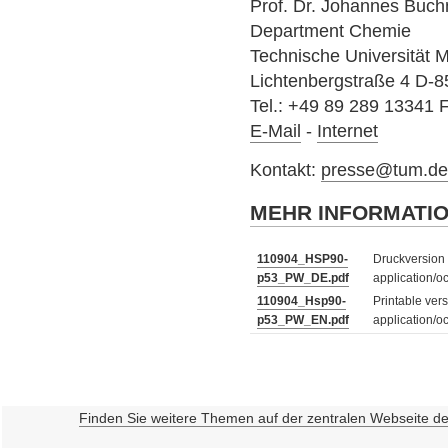
Prof. Dr. Johannes Buch
Department Chemie
Technische Universität
Lichtenbergstraße 4 D-
Tel.: +49 89 289 13341 
E-Mail
-
Internet
Kontakt:
presse@tum.d
MEHR INFORMATI
110904_HSP90-
Druckversion 
p53_PW_DE.pdf
application/o
110904_Hsp90-
Printable vers
p53_PW_EN.pdf
application/o
Finden Sie weitere Themen auf der zentralen Webseite d