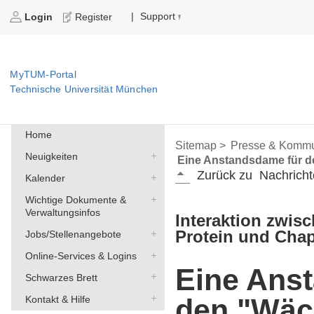
Support
|
Login
Register
MyTUM-Portal
Technische Universität München
Home
Sitemap >
Presse & Kommu
Neuigkeiten
Eine Anstandsdame für 
Zurück zu
Nachricht
Kalender
Wichtige Dokumente &
Verwaltungsinfos
Interaktion zwis
Protein und Chap
Jobs/Stellenangebote
Online-Services & Logins
Eine Ans
Schwarzes Brett
den "Wäc
Kontakt & Hilfe