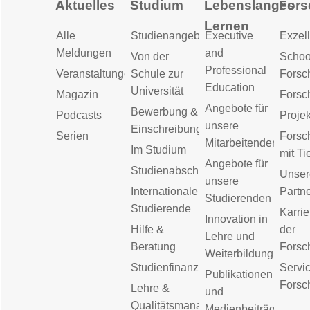
Aktuelles
Studium
Lebenslanges
Fors
Lernen
Alle
Studienangebot
Executive
Exzell
Meldungen
and
Von der
Schoo
Professional
Veranstaltungen
Schule zur
Forsc
Education
Universität
Magazin
Forsc
Angebote für
Bewerbung &
Podcasts
Proje
unsere
Einschreibung
Serien
Forsc
Mitarbeitenden
Im Studium
mit Ti
Angebote für
Studienabschluss
Unser
unsere
Internationale
Partn
Studierenden
Studierende
Karrie
Innovation in
Hilfe &
der
Lehre und
Beratung
Forsc
Weiterbildung
Studienfinanzierung
Servic
Publikationen
Forsc
Lehre &
und
Qualitätsmanagement
Medienbeiträge