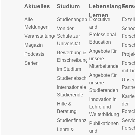
Aktuelles
Studium
Lebenslanges
Fors
Lernen
Alle
Studienangebot
Executive
Exzell
Meldungen
and
Von der
Schoo
Professional
Veranstaltungen
Schule zur
Forsc
Education
Universität
Magazin
Forsc
Angebote für
Bewerbung &
Podcasts
Proje
unsere
Einschreibung
Serien
Forsc
Mitarbeitenden
Im Studium
mit Ti
Angebote für
Studienabschluss
Unser
unsere
Internationale
Partn
Studierenden
Studierende
Karrie
Innovation in
Hilfe &
der
Lehre und
Beratung
Forsc
Weiterbildung
Studienfinanzierung
Servic
Publikationen
Forsc
Lehre &
und