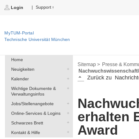
Support
|
Login
MyTUM-Portal
Technische Universität München
Home
Sitemap >
Presse & Kommu
Neuigkeiten
Nachwuchswissenschaftle
Zurück zu
Nachricht
Kalender
Wichtige Dokumente &
Verwaltungsinfos
Nachwuch
Jobs/Stellenangebote
erhalten 
Online-Services & Logins
Schwarzes Brett
Award
Kontakt & Hilfe