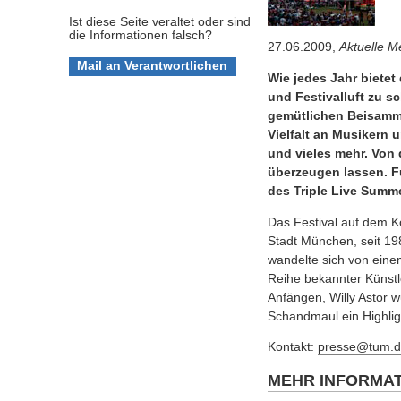
Ist diese Seite veraltet oder sind
die Informationen falsch?
27.06.2009,
Aktuelle 
Wie jedes Jahr bietet
und Festivalluft zu 
gemütlichen Beisammen
Vielfalt an Musikern u
und vieles mehr. Von
überzeugen lassen. Fü
des Triple Live Summe
Das Festival auf dem Kö
Stadt München, seit 19
wandelte sich von eine
Reihe bekannter Künstl
Anfängen, Willy Astor w
Schandmaul ein Highlig
Kontakt:
presse@tum.d
MEHR INFORMA