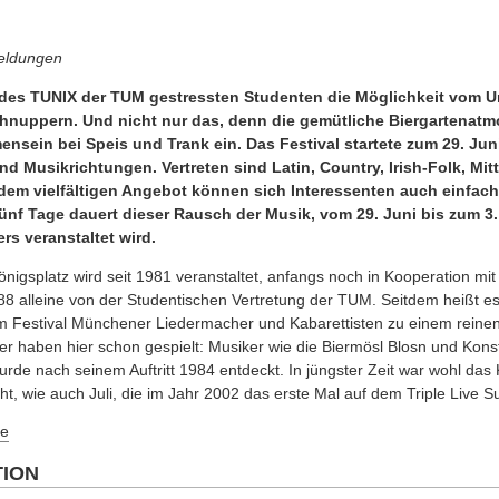
Meldungen
 des TUNIX der TUM gestressten Studenten die Möglichkeit vom U
schnuppern. Und nicht nur das, denn die gemütliche Biergartenat
sein bei Speis und Trank ein. Das Festival startete zum 29. Juni
nd Musikrichtungen. Vertreten sind Latin, Country, Irish-Folk, Mit
 dem vielfältigen Angebot können sich Interessenten auch einfac
nf Tage dauert dieser Rausch der Musik, vom 29. Juni bis zum 3.
rs veranstaltet wird.
nigsplatz wird seit 1981 veranstaltet, anfangs noch in Kooperation mit
88 alleine von der Studentischen Vertretung der TUM. Seitdem heißt 
m Festival Münchener Liedermacher und Kabarettisten zu einem reinen 
er haben hier schon gespielt: Musiker wie die Biermösl Blosn und Kons
urde nach seinem Auftritt 1984 entdeckt. In jüngster Zeit war wohl das
ht, wie auch Juli, die im Jahr 2002 das erste Mal auf dem Triple Live
e
TION