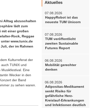
Aktuelles
07.08.2026
HappyRobot ist das
ni Alltag abzuschalten
neueste TUM Unicorn
mosphäre lädt zum
 mit einer großen
07.08.2026
telalter-Rock, Reggae
TUM veröffentlicht
h unter www.tunix.de
zweiten Sustainable
 Juli, der im Rahmen
Futures Report
 dem Kulturreferat der
06.08.2026
es auch TUNIX und
Mobilität gerechter
denken
Musikfestival. Eine
tantin Wecker in den
 Konzert der Band
06.08.2026
 Summer zu sehen waren.
Adipositas-Medikament
senkt Risiko für
gefährliche Herz-
Kreislauf-Erkrankungen
und Infektionen deutlich