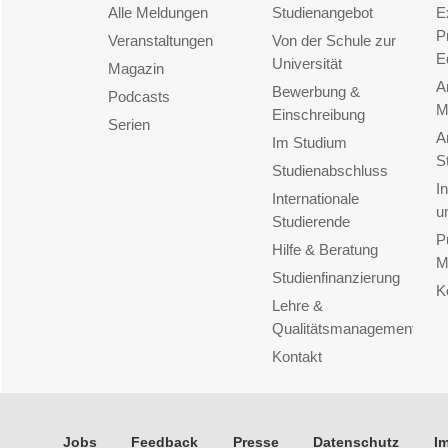
Alle Meldungen
Studienangebot
E
P
Veranstaltungen
Von der Schule zur
E
Universität
Magazin
A
Bewerbung &
Podcasts
M
Einschreibung
Serien
A
Im Studium
S
Studienabschluss
I
Internationale
u
Studierende
P
Hilfe & Beratung
M
Studienfinanzierung
K
Lehre &
Qualitätsmanagement
Kontakt
Jobs
Feedback
Presse
Datenschutz
I