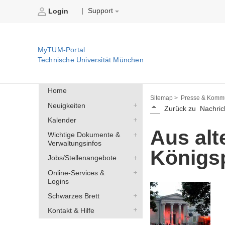
Support
|
Login
MyTUM-Portal
Technische Universität München
Home
Sitemap >
Presse & Kommu
Neuigkeiten
Zurück zu
Nachric
Kalender
Aus alt
Wichtige Dokumente &
Verwaltungsinfos
Königsp
Jobs/Stellenangebote
Online-Services &
Logins
Schwarzes Brett
Kontakt & Hilfe