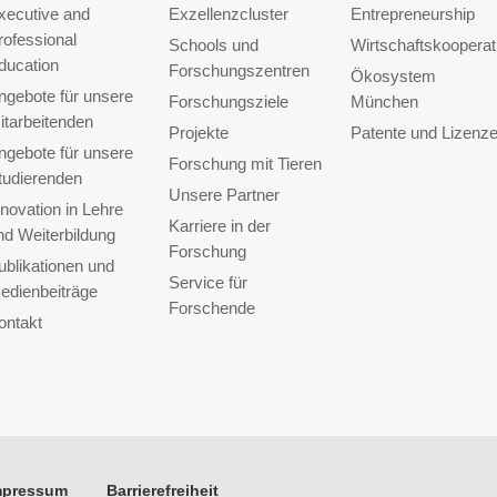
xecutive and
Exzellenzcluster
Entrepreneurship
rofessional
Schools und
Wirtschaftskooperat
ducation
Forschungszentren
Ökosystem
ngebote für unsere
Forschungsziele
München
itarbeitenden
Projekte
Patente und Lizenz
ngebote für unsere
Forschung mit Tieren
tudierenden
Unsere Partner
nnovation in Lehre
Karriere in der
nd Weiterbildung
Forschung
ublikationen und
Service für
edienbeiträge
Forschende
ontakt
mpressum
Barrierefreiheit