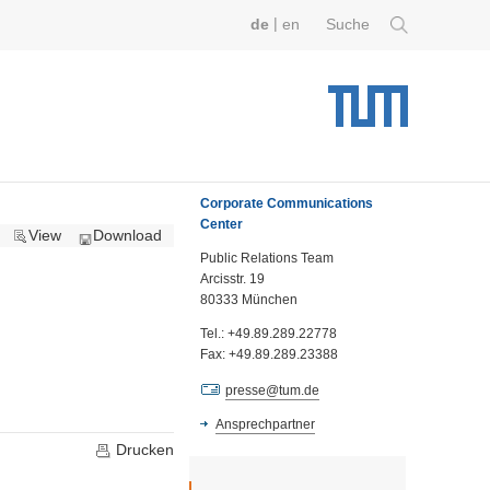
|
de
en
Suche
Corporate Communications
Center
View
Download
Public Relations Team
Arcisstr. 19
80333 München
Tel.: +49.89.289.22778
Fax: +49.89.289.23388
presse@tum.de
Ansprechpartner
Drucken