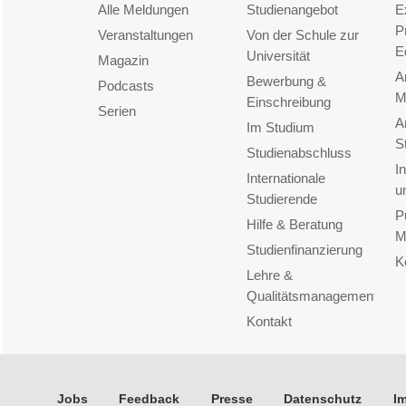
Alle Meldungen
Studienangebot
E
P
Veranstaltungen
Von der Schule zur
E
Universität
Magazin
A
Bewerbung &
Podcasts
M
Einschreibung
Serien
A
Im Studium
S
Studienabschluss
I
Internationale
u
Studierende
P
Hilfe & Beratung
M
Studienfinanzierung
K
Lehre &
Qualitätsmanagement
Kontakt
Jobs
Feedback
Presse
Datenschutz
I