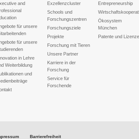
xecutive and
Exzellenzcluster
Entrepreneurship
rofessional
Schools und
Wirtschaftskooperat
ducation
Forschungszentren
Ökosystem
ngebote für unsere
Forschungsziele
München
itarbeitenden
Projekte
Patente und Lizenz
ngebote für unsere
Forschung mit Tieren
tudierenden
Unsere Partner
nnovation in Lehre
Karriere in der
nd Weiterbildung
Forschung
ublikationen und
Service für
edienbeiträge
Forschende
ontakt
mpressum
Barrierefreiheit