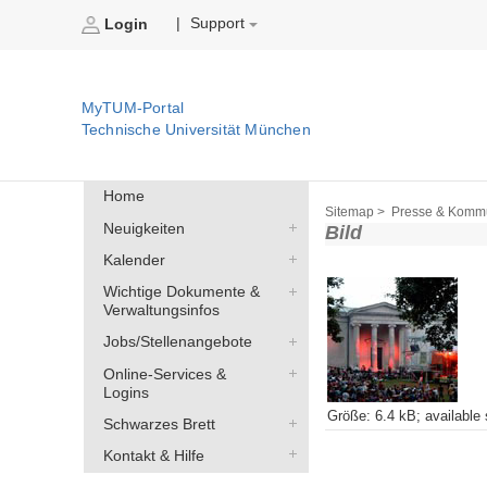
Support
|
Login
MyTUM-Portal
Technische Universität München
Home
Sitemap >
Presse & Kommu
Neuigkeiten
Bild
Kalender
Wichtige Dokumente &
Verwaltungsinfos
Jobs/Stellenangebote
Online-Services &
Logins
Größe
:
6.4 kB
;
available
Schwarzes Brett
Kontakt & Hilfe