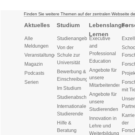
Finden Sie weitere Themen auf der zentralen Webseite d
Aktuelles
Studium
Lebenslanges
Fors
Lernen
Alle
Studienangebot
Executive
Exzell
Meldungen
and
Von der
Schoo
Professional
Veranstaltungen
Schule zur
Forsc
Education
Universität
Magazin
Forsc
Angebote für
Bewerbung &
Podcasts
Proje
unsere
Einschreibung
Serien
Forsc
Mitarbeitenden
Im Studium
mit Ti
Angebote für
Studienabschluss
Unser
unsere
Internationale
Partn
Studierenden
Studierende
Karrie
Innovation in
Hilfe &
der
Lehre und
Beratung
Forsc
Weiterbildung