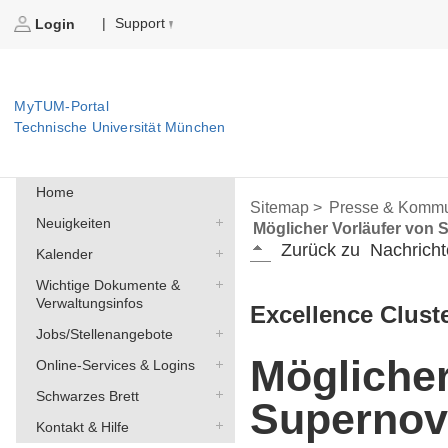
Support
|
Login
MyTUM-Portal
Technische Universität München
Home
Sitemap >
Presse & Kommu
Neuigkeiten
Möglicher Vorläufer von 
Zurück zu
Nachricht
Kalender
Wichtige Dokumente &
Verwaltungsinfos
Excellence Clust
Jobs/Stellenangebote
Möglicher
Online-Services & Logins
Schwarzes Brett
Supernova
Kontakt & Hilfe