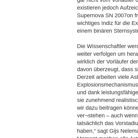
gar nicht vom Vorläufer
existieren jedoch Aufzei
Supernova SN 2007on fre
wichtiges Indiz für die 
einem binären Sternsys
Die Wissenschaftler wer
weiter verfolgen um her
wirklich der Vorläufer d
davon überzeugt, dass si
Derzeit arbeiten viele A
Explosionsmechanismus v
und dank leistungsfähig
sie zunehmend realistisc
wir dazu beitragen kön
ver¬stehen – auch wenn n
tatsächlich das Vorstad
haben,“ sagt Gijs Nelem