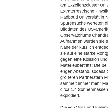
am Exzellenzcluster Univ
Extraterrestrische Physi
Radboud Universität in N
Spurensuche werteten di
Bilddaten des US-ameri
Observatoriums Chandra 
Aufnahmen wurden sie sch
Nähe der kürzlich entd
sie auf eine starke Rön
gegen eine Kollision und
Materieübertritts: Die b
engen Abstand, sodass 
größeren Partnerstern M
sammelt immer mehr Mass
circa 1,4 Sonnenmassen e
explodiert.
Die von Voss und Nelem