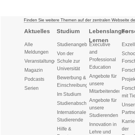
Finden Sie weitere Themen auf der zentralen Webseite d
Aktuelles
Studium
Lebenslanges
Fors
Lernen
Alle
Studienangebot
Executive
Exzell
Meldungen
and
Von der
Schoo
Professional
Veranstaltungen
Schule zur
Forsc
Education
Universität
Magazin
Forsc
Angebote für
Bewerbung &
Podcasts
Proje
unsere
Einschreibung
Serien
Forsc
Mitarbeitenden
Im Studium
mit Ti
Angebote für
Studienabschluss
Unser
unsere
Internationale
Partn
Studierenden
Studierende
Karrie
Innovation in
Hilfe &
der
Lehre und