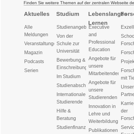
Finden Sie weitere Themen auf der zentralen Webseite d
Aktuelles
Studium
Lebenslanges
Fors
Lernen
Alle
Studienangebot
Executive
Exzell
Meldungen
and
Von der
Schoo
Professional
Veranstaltungen
Schule zur
Forsc
Education
Universität
Magazin
Forsc
Angebote für
Bewerbung &
Podcasts
Proje
unsere
Einschreibung
Serien
Forsc
Mitarbeitenden
Im Studium
mit Ti
Angebote für
Studienabschluss
Unser
unsere
Internationale
Partn
Studierenden
Studierende
Karrie
Innovation in
Hilfe &
der
Lehre und
Beratung
Forsc
Weiterbildung
Studienfinanzierung
Servic
Publikationen