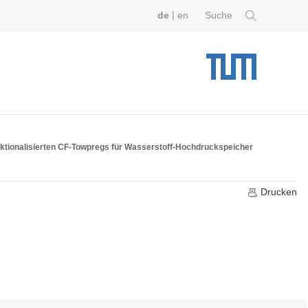
|
de
en
Suche
unktionalisierten CF-Towpregs für Wasserstoff-Hochdruckspeicher
Drucken