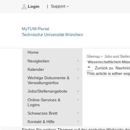
Support
|
Login
MyTUM-Portal
Technische Universität München
Home
Sitemap >
Jobs und Stelle
Neuigkeiten
Wissenschaftliche/n Mita
Zurück zu
Nachric
Kalender
This article is either ex
Wichtige Dokumente &
Verwaltungsinfos
Jobs/Stellenangebote
Online-Services &
Logins
Schwarzes Brett
Kontakt & Hilfe
Finden Sie weitere Themen auf der zentralen Webseite de