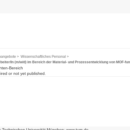
nangebote >
Wissenschaftliches Personal >
rbeiter/In (m/w/d) im Bereich der Material- und Prozessentwicklung von MOF-f
hten-Bereich
pired or not yet published.
r Technischen Universität München: www.tum.de