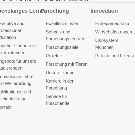
benslanges Lernen
Forschung
Innovation
xecutive and
Exzellenzcluster
Entrepreneurship
rofessional
Schools und
Wirtschaftskooperat
ducation
Forschungszentren
Ökosystem
ngebote für unsere
Forschungsziele
München
itarbeitenden
Projekte
Patente und Lizenz
ngebote für unsere
Forschung mit Tieren
tudierenden
Unsere Partner
nnovation in Lehre
Karriere in der
nd Weiterbildung
Forschung
ublikationen und
Service für
edienbeiträge
Forschende
ontakt