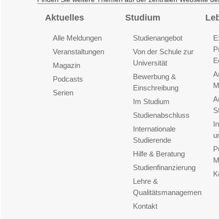
Aktuelles
Studium
Le
Alle Meldungen
Studienangebot
E
P
Veranstaltungen
Von der Schule zur
E
Universität
Magazin
A
Bewerbung &
Podcasts
M
Einschreibung
Serien
A
Im Studium
S
Studienabschluss
I
Internationale
u
Studierende
P
Hilfe & Beratung
M
Studienfinanzierung
K
Lehre &
Qualitätsmanagement
Kontakt