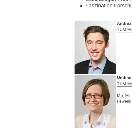
Faszination Forsch
Andrea
TUM Ma
Undine 
TUM Ma
Mo, Mi,
(jeweils