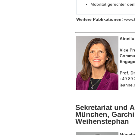
Mobilität gerechter de
Weitere Publikationen:
www.
Abteil
Vice Pr
Commun
Engag
Prof. D
+49 89
jeanne
Sekretariat und 
München, Garchi
Weihenstephan
Münche