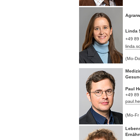
Agrarw
Linda
+49 89
linda.
(Mo-Do
Medizi
Gesun
Paul H
+49 89
paul.h
(Mo-Fr 
Lebens
Ernähr