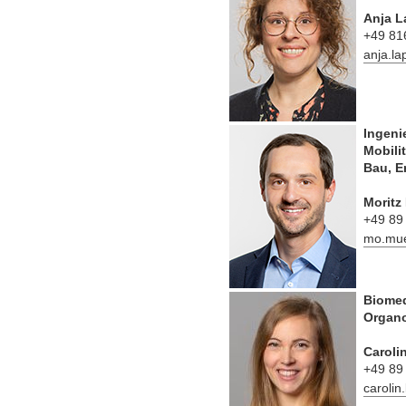
Anja L
+49 81
anja.l
Ingeni
Mobili
Bau, E
Moritz
+49 89
mo.mue
Biomed
Organo
Caroli
+49 89
caroli