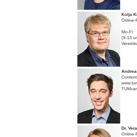
Kolja K
Online-
Mo-Fr
(9-13 u
Vereinb
Andrea
Contents
www.tum
TUMcam
Dr. Ver
Online-