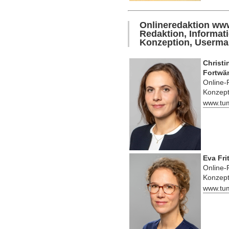
Onlineredaktion ww
Redaktion, Informat
Konzeption, Userma
Christi
Fortwä
Online-
Konzept
www.tu
Eva Fri
Online-
Konzept
www.tu