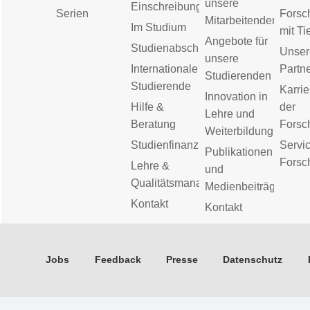
unsere
Einschreibung
Serien
Forsc
Mitarbeitenden
Im Studium
mit Ti
Angebote für
Studienabschluss
Unser
unsere
Internationale
Partn
Studierenden
Studierende
Karrie
Innovation in
Hilfe &
der
Lehre und
Beratung
Forsc
Weiterbildung
Studienfinanzierung
Servic
Publikationen
Forsc
Lehre &
und
Qualitätsmanagement
Medienbeiträge
Kontakt
Kontakt
Jobs
Feedback
Presse
Datenschutz