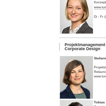
Konzept
www.tu
Di - Fr 
Projektmanagement
Corporate Design
Stefani
Projek
Relaun
www.tu
Tobias