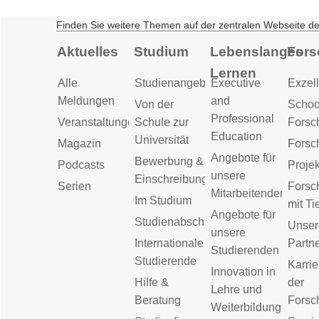
Finden Sie weitere Themen auf der zentralen Webseite d
Aktuelles
Studium
Lebenslanges
Fors
Lernen
Alle
Studienangebot
Executive
Exzell
Meldungen
and
Von der
Schoo
Professional
Veranstaltungen
Schule zur
Forsc
Education
Universität
Magazin
Forsc
Angebote für
Bewerbung &
Podcasts
Proje
unsere
Einschreibung
Serien
Forsc
Mitarbeitenden
Im Studium
mit Ti
Angebote für
Studienabschluss
Unser
unsere
Internationale
Partn
Studierenden
Studierende
Karrie
Innovation in
Hilfe &
der
Lehre und
Beratung
Forsc
Weiterbildung