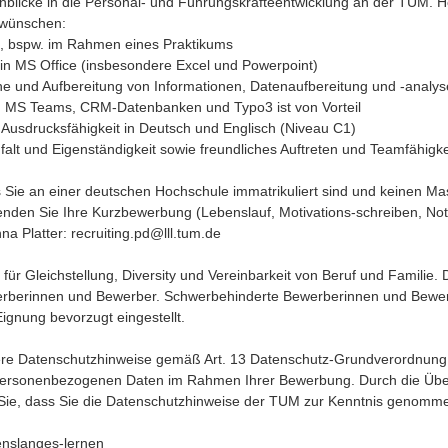
nblicke in die Personal- und Führungskräfteentwicklung an der TUM. Ho
 wünschen:
g, bspw. im Rahmen eines Praktikums
 in MS Office (insbesondere Excel und Powerpoint)
he und Aufbereitung von Informationen, Datenaufbereitung und -analys
e, MS Teams, CRM-Datenbanken und Typo3 ist von Vorteil
 Ausdrucksfähigkeit in Deutsch und Englisch (Niveau C1)
falt und Eigenständigkeit sowie freundliches Auftreten und Teamfähigke
s Sie an einer deutschen Hochschule immatrikuliert sind und keinen Ma
enden Sie Ihre Kurzbewerbung (Lebenslauf, Motivations-schreiben, Note
a Platter: recruiting.pd@lll.tum.de
ür Gleichstellung, Diversity und Vereinbarkeit von Beruf und Familie. Di
rberinnen und Bewerber. Schwerbehinderte Bewerberinnen und Bewer
ignung bevorzugt eingestellt.
sere Datenschutzhinweise gemäß Art. 13 Datenschutz-Grundverordnun
personenbezogenen Daten im Rahmen Ihrer Bewerbung. Durch die Über
Sie, dass Sie die Datenschutzhinweise der TUM zur Kenntnis genomm
enslanges-lernen