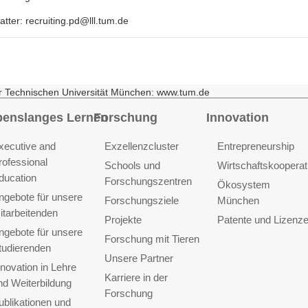
tter: recruiting.pd@lll.tum.de
r Technischen Universität München: www.tum.de
benslanges Lernen
Forschung
Innovation
xecutive and
Exzellenzcluster
Entrepreneurship
rofessional
Schools und
Wirtschaftskooperat
ducation
Forschungszentren
Ökosystem
ngebote für unsere
Forschungsziele
München
itarbeitenden
Projekte
Patente und Lizenz
ngebote für unsere
Forschung mit Tieren
tudierenden
Unsere Partner
nnovation in Lehre
Karriere in der
nd Weiterbildung
Forschung
ublikationen und