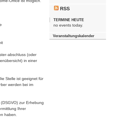
me-Office ist möglich.
RSS
TERMINE HEUTE
e
no events today.
Veranstaltungskalender
it
ster-abschluss (oder
nübersicht) in einer
e Stelle ist geeignet für
ber werden bei im
g (DSGVO) zur Erhebung
mittlung Ihrer
en haben.