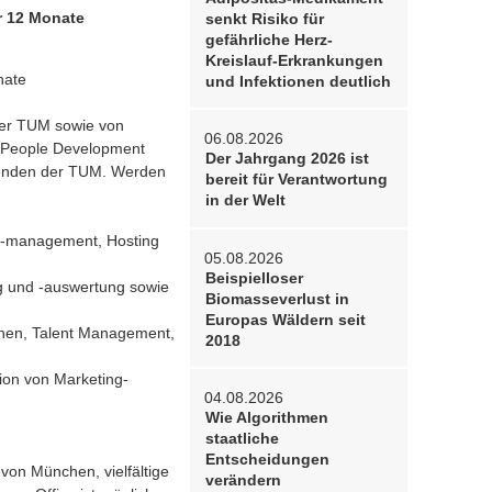
r 12 Monate
senkt Risiko für
gefährliche Herz-
Kreislauf-Erkrankungen
nate
und Infektionen deutlich
der TUM sowie von
06.08.2026
h People Development
Der Jahrgang 2026 ist
eitenden der TUM. Werden
bereit für Verantwortung
in der Welt
en-management, Hosting
05.08.2026
Beispielloser
ng und -auswertung sowie
Biomasseverlust in
Europas Wäldern seit
nen, Talent Management,
2018
ion von Marketing-
04.08.2026
Wie Algorithmen
staatliche
Entscheidungen
von München, vielfältige
verändern