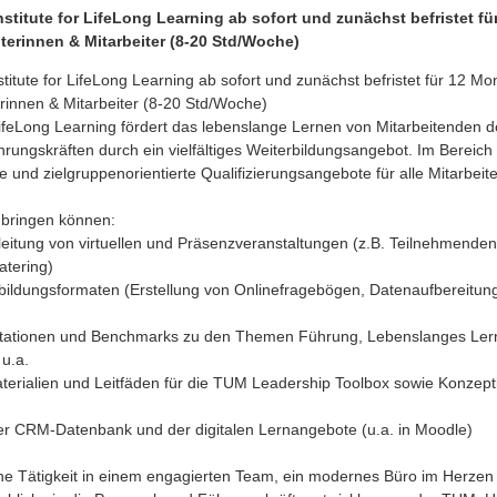
titute for LifeLong Learning ab sofort und zunächst befristet fü
terinnen & Mitarbeiter (8-20 Std/Woche)
tute for LifeLong Learning ab sofort und zunächst befristet für 12 Mo
erinnen & Mitarbeiter (8-20 Std/Woche)
LifeLong Learning fördert das lebenslange Lernen von Mitarbeitenden 
rungskräften durch ein vielfältiges Weiterbildungsangebot. Im Bereic
ve und zielgruppenorientierte Qualifizierungsangebote für alle Mitarb
!
nbringen können:
leitung von virtuellen und Präsenzveranstaltungen (z.B. Teilnehmend
atering)
rbildungsformaten (Erstellung von Onlinefragebögen, Datenaufbereitu
entationen und Benchmarks zu den Themen Führung, Lebenslanges Ler
 u.a.
aterialien und Leitfäden für die TUM Leadership Toolbox sowie Konzept
der CRM-Datenbank und der digitalen Lernangebote (u.a. in Moodle)
e Tätigkeit in einem engagierten Team, ein modernes Büro im Herzen 