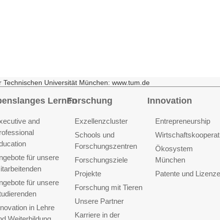
r Technischen Universität München: www.tum.de
benslanges Lernen
Forschung
Innovation
xecutive and
Exzellenzcluster
Entrepreneurship
rofessional
Schools und
Wirtschaftskooperat
ducation
Forschungszentren
Ökosystem
ngebote für unsere
Forschungsziele
München
itarbeitenden
Projekte
Patente und Lizenz
ngebote für unsere
Forschung mit Tieren
tudierenden
Unsere Partner
nnovation in Lehre
Karriere in der
nd Weiterbildung